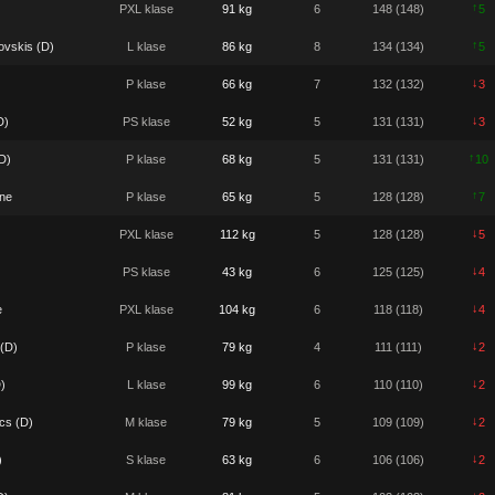
↑
PXL klase
91 kg
6
148 (148)
5
↑
vskis (D)
L klase
86 kg
8
134 (134)
5
↓
P klase
66 kg
7
132 (132)
3
↓
D)
PS klase
52 kg
5
131 (131)
3
↑
D)
P klase
68 kg
5
131 (131)
10
↑
ane
P klase
65 kg
5
128 (128)
7
↓
PXL klase
112 kg
5
128 (128)
5
↓
PS klase
43 kg
6
125 (125)
4
↓
e
PXL klase
104 kg
6
118 (118)
4
↓
 (D)
P klase
79 kg
4
111 (111)
2
↓
)
L klase
99 kg
6
110 (110)
2
↓
cs (D)
M klase
79 kg
5
109 (109)
2
↓
)
S klase
63 kg
6
106 (106)
2