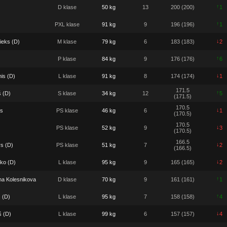
↑
D klase
50 kg
13
200 (200)
1
↑
PXL klase
91 kg
9
196 (196)
1
↓
ieks (D)
M klase
79 kg
6
183 (183)
2
↑
P klase
84 kg
9
176 (176)
6
↓
is (D)
L klase
91 kg
8
174 (174)
1
171.5
↑
š (D)
S klase
34 kg
12
5
(171.5)
170.5
↓
s
PS klase
46 kg
6
1
(170.5)
170.5
↓
PS klase
52 kg
9
3
(170.5)
166.5
↓
s (D)
PS klase
51 kg
7
2
(166.5)
↓
ko (D)
L klase
95 kg
9
165 (165)
2
↑
na Kolesnikova
D klase
70 kg
9
161 (161)
1
↑
s (D)
L klase
95 kg
7
158 (158)
4
↓
š (D)
L klase
99 kg
6
157 (157)
4