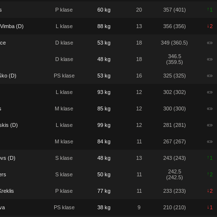
↑
s
P klase
60 kg
20
357 (401)
1
↓
 Vimba (D)
L klase
88 kg
13
356 (356)
2
ece
D klase
53 kg
18
349 (360.5)
«»
346.5
D klase
48 kg
18
«»
(359.5)
ško (D)
PS klase
53 kg
16
325 (325)
«»
L klase
93 kg
12
302 (302)
«»
s
M klase
85 kg
12
300 (300)
«»
skis (D)
L klase
99 kg
12
281 (281)
«»
M klase
84 kg
11
267 (267)
«»
↑
vs (D)
S klase
48 kg
13
243 (243)
1
242.5
↑
ers
S klase
50 kg
11
2
(242.5)
↓
reklis
P klase
77 kg
11
233 (233)
2
↓
va
PS klase
38 kg
9
210 (210)
1