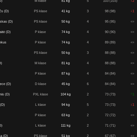
↓
D)
M klase
81 kg
5
103 (103)
2
↓
čs (D)
PS klase
41 kg
3
98 (98)
1
skas (D)
PS klase
50 kg
4
95 (95)
«»
itė (D)
P klase
74 kg
4
90 (90)
«»
nkus
P klase
74 kg
4
89 (89)
«»
PS klase
50 kg
3
88 (88)
«»
D)
M klase
81 kg
4
88 (88)
«»
P klase
87 kg
4
84 (84)
«»
ece (D)
D klase
45 kg
6
84 (84)
«»
↑
is (D)
PXL klase
104 kg
2
73 (73)
1
↓
 (D)
L klase
94 kg
5
73 (73)
1
P klase
63 kg
2
72 (72)
«»
D)
L klase
111 kg
2
71 (71)
«»
a (D)
PS klase
51 kg
2
67 (67)
«»