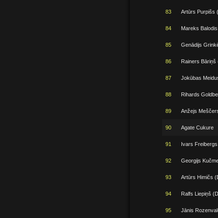
83
Artūrs Purpišs 
84
Mareks Balodis
85
Genādijs Grink
86
Rainers Bāriņš 
87
Jokūbas Meidu
88
Rihards Goldbe
89
Anžejs Meščer
90
Agate Cukure
91
Ivars Freibergs
92
Georgijs Kučm
93
Artūrs Himičs (
94
Ralfs Liepiņš (D
95
Jānis Rozenval