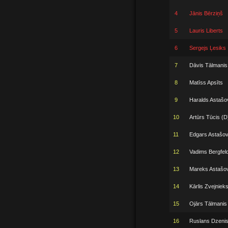
4
Jānis Bērziņš
5
Lauris Liberts
6
Sergejs Ļesiks
7
Dāvis Tālmanis
8
Matīss Apsīts
9
Haralds Astašo
10
Artūrs Tūcis (D
11
Edgars Astašo
12
Vadims Bergfel
13
Mareks Astašo
14
Kārlis Zvejniek
15
Ojārs Tālmanis
16
Ruslans Dzeni