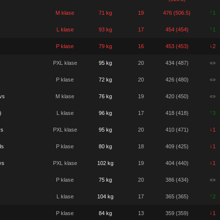
↑
M klase
71 kg
19
476 (506.5)
1
↑
L klase
93 kg
17
454 (454)
1
↓
P klase
79 kg
16
453 (453)
2
PXL klase
95 kg
20
434 (487)
«»
P klase
72 kg
20
426 (480)
«»
vs
M klase
76 kg
19
420 (450)
«»
↑
)
L klase
96 kg
17
418 (418)
3
↓
vs
PXL klase
95 kg
20
410 (471)
1
↓
ds
P klase
80 kg
18
409 (425)
1
↓
vs
PXL klase
102 kg
19
404 (440)
1
s
P klase
75 kg
20
386 (434)
«»
↑
L klase
104 kg
17
365 (365)
2
↓
s
P klase
84 kg
13
359 (359)
1