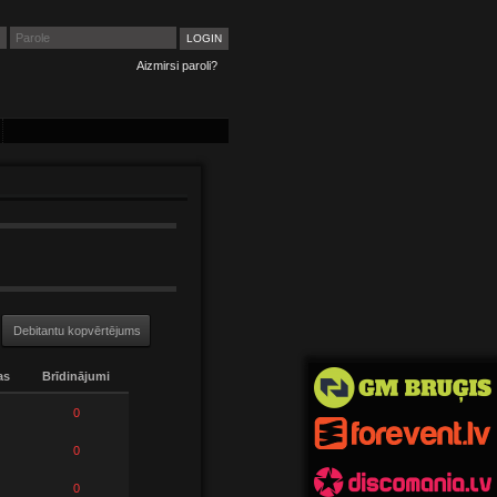
Aizmirsi paroli?
Debitantu kopvērtējums
as
Brīdinājumi
0
0
0