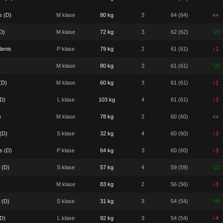
s (D)
M klase
80 kg
3
64 (64)
«»
↑
D)
M klase
72 kg
3
62 (62)
23
↓
denis
P klase
79 kg
2
61 (61)
1
↑
M klase
80 kg
3
61 (61)
22
↓
(D)
M klase
60 kg
3
61 (61)
1
↓
(D)
L klase
103 kg
4
61 (61)
3
)
M klase
78 kg
2
60 (60)
«»
↓
(D)
S klase
32 kg
4
60 (60)
3
↓
s (D)
P klase
64 kg
3
60 (60)
3
↑
 (D)
S klase
57 kg
4
59 (59)
22
↓
M klase
83 kg
2
56 (56)
3
↑
 (D)
S klase
31 kg
3
54 (54)
48
↓
D)
L klase
92 kg
3
54 (54)
4