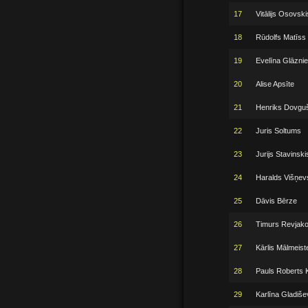
17
Vitālijs Osovski
18
Rūdolfs Matīss
19
Evelīna Glāzni
20
Alise Apsīte
21
Henriks Dovgu
22
Juris Soltums
23
Jurijs Stavinski
24
Haralds Višņev
25
Dāvis Bērze
26
Timurs Revjako
27
Kārlis Mālmeist
28
Pauls Roberts K
29
Karlīna Gladiše