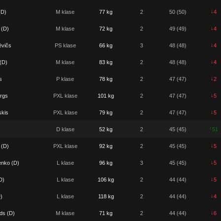
↓
(D)
M klase
77 kg
2
50 (50)
4
↓
 (D)
M klase
72 kg
2
49 (49)
4
↓
ēvičs
PS klase
66 kg
3
48 (48)
4
↓
(D)
M klase
83 kg
2
48 (48)
4
↓
s
P klase
78 kg
2
47 (47)
2
↓
rgs
PXL klase
101 kg
2
47 (47)
5
↓
skis
PXL klase
79 kg
2
47 (47)
5
↑
D klase
52 kg
2
45 (45)
51
↓
 (D)
PXL klase
92 kg
2
45 (45)
5
↓
enko (D)
L klase
96 kg
3
45 (45)
5
↓
D)
L klase
106 kg
2
44 (44)
5
↓
)
L klase
118 kg
2
44 (44)
4
↓
ds (D)
M klase
71 kg
2
44 (44)
6