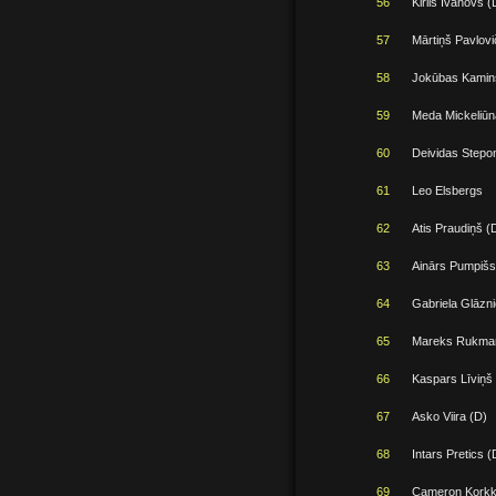
56
Kirils Ivanovs (
57
Mārtiņš Pavlovi
58
Jokūbas Kamin
59
Meda Mickeliūna
60
Deividas Stepo
61
Leo Elsbergs
62
Atis Praudiņš (
63
Ainārs Pumpišs
64
Gabriela Glāzni
65
Mareks Rukman
66
Kaspars Līviņš
67
Asko Viira (D)
68
Intars Pretics (
69
Cameron Korkk