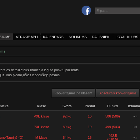
ĒJUMS
ĀTRĀKIE APĻI
KALENDĀRS
NOLIKUMS
DALĪBNIEKI
LOYAL KLUBS
ums
ērsies detalizētāks braucēja iegūto punktu pārskats.
us, kas piedalījušies iepriekšējā posmā.
Kopvērtējums pa klasēm
Absolūtais kopvērtējums
nieks
Klase
Svars
Posmi
Punkti
Izmaiņ
s
PXL klase
92 kg
16
506 (506)
«»
PXL klase
89 kg
19
499 (543)
«»
492.5
alns-Tauriņš (D)
M klase
84 kg
18
«»
(510.5)