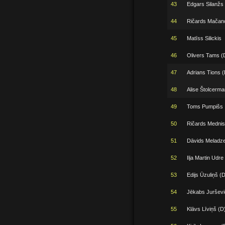
43
Edgars Silanžs
44
Ričards Mačano
45
Matīss Silickis
46
Olivers Tams (
47
Adrians Tions (
48
Alise Štolcerm
49
Toms Pumpišs
50
Ričards Mednis
51
Dāvids Meladz
52
Ilja Martin Udre
53
Edijs Ūzuliņš (D
54
Jēkabs Jurševi
55
Klāvs Līviņš (D