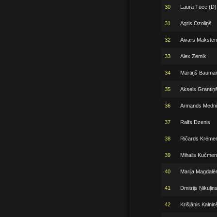
30
Laura Tūce (D)
31
Agris Ozoliņš
32
Aivars Maksten
33
Alex Zemik
34
Mārtiņš Bauman
35
Aksels Grantiņ
36
Armands Medni
37
Ralfs Dzenis
38
Ričards Krēmer
39
Mihails Kučmen
40
Marija Magdalē
41
Dmitrijs Ņikuļin
42
Krišjānis Kalniņ