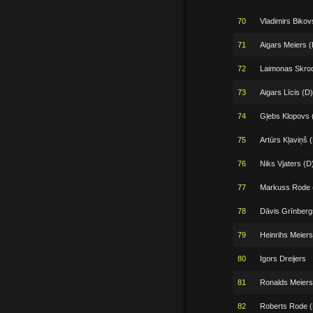
70
Vladimirs Bikov
71
Aigars Meiers (
72
Laimonas Skro
73
Aigars Līcis (D)
74
Gļebs Klopovs 
75
Artūrs Kļaviņš 
76
Niks Vjaters (D
77
Markuss Rode 
78
Dāvis Grīnberg
79
Heinrihs Meiers
80
Igors Dreijers
81
Ronalds Meiers
82
Roberts Rode (