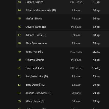
43
Edgars Silanžs
PXL klase
91 kg
44
Ričards Mačanovskis (D)
L klase
86 kg
45
Matīss Silickis
P klase
66 kg
46
Olivers Tams (D)
PS klase
52 kg
47
Adrians Tions (D)
P klase
68 kg
48
Alise Štolcermane
P klase
65 kg
49
Toms Pumpišs
PXL klase
112 kg
50
Ričards Mednis
PS klase
43 kg
51
Dāvids Meladze
PXL klase
104 kg
52
Ilja Martin Udre (D)
P klase
79 kg
53
Edijs Ūzuliņš (D)
L klase
99 kg
54
Jēkabs Jurševics (D)
M klase
79 kg
55
Klāvs Līviņš (D)
S klase
63 kg