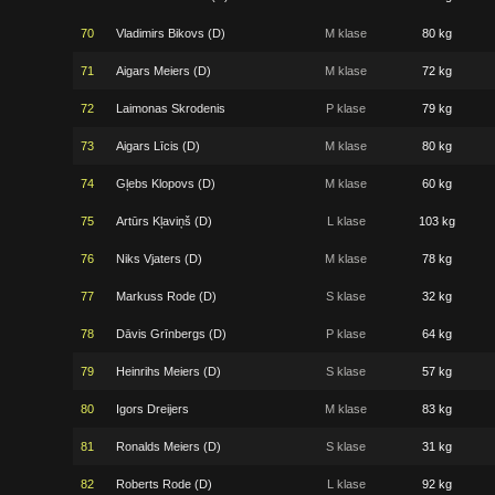
70
Vladimirs Bikovs (D)
M klase
80 kg
71
Aigars Meiers (D)
M klase
72 kg
72
Laimonas Skrodenis
P klase
79 kg
73
Aigars Līcis (D)
M klase
80 kg
74
Gļebs Klopovs (D)
M klase
60 kg
75
Artūrs Kļaviņš (D)
L klase
103 kg
76
Niks Vjaters (D)
M klase
78 kg
77
Markuss Rode (D)
S klase
32 kg
78
Dāvis Grīnbergs (D)
P klase
64 kg
79
Heinrihs Meiers (D)
S klase
57 kg
80
Igors Dreijers
M klase
83 kg
81
Ronalds Meiers (D)
S klase
31 kg
82
Roberts Rode (D)
L klase
92 kg