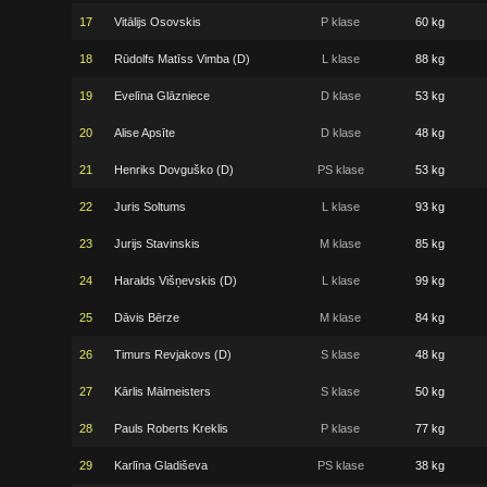
17
Vitālijs Osovskis
P klase
60 kg
18
Rūdolfs Matīss Vimba (D)
L klase
88 kg
19
Evelīna Glāzniece
D klase
53 kg
20
Alise Apsīte
D klase
48 kg
21
Henriks Dovguško (D)
PS klase
53 kg
22
Juris Soltums
L klase
93 kg
23
Jurijs Stavinskis
M klase
85 kg
24
Haralds Višņevskis (D)
L klase
99 kg
25
Dāvis Bērze
M klase
84 kg
26
Timurs Revjakovs (D)
S klase
48 kg
27
Kārlis Mālmeisters
S klase
50 kg
28
Pauls Roberts Kreklis
P klase
77 kg
29
Karlīna Gladiševa
PS klase
38 kg