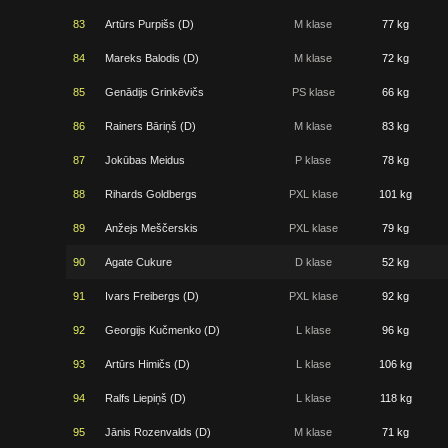
83
Artūrs Purpišs (D)
M klase
77 kg
84
Mareks Balodis (D)
M klase
72 kg
85
Genādijs Grinkēvičs
PS klase
66 kg
86
Rainers Bāriņš (D)
M klase
83 kg
87
Jokūbas Meidus
P klase
78 kg
88
Rihards Goldbergs
PXL klase
101 kg
89
Anžejs Meščerskis
PXL klase
79 kg
90
Agate Cukure
D klase
52 kg
91
Ivars Freibergs (D)
PXL klase
92 kg
92
Georgijs Kučmenko (D)
L klase
96 kg
93
Artūrs Himičs (D)
L klase
106 kg
94
Ralfs Liepiņš (D)
L klase
118 kg
95
Jānis Rozenvalds (D)
M klase
71 kg