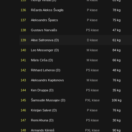
135
Henrijs Vimba (D)
M klase
85 kg
136
Ričards Alekss Švaglis
P klase
78 kg
137
Aleksandrs Špatcs
P klase
75 kg
138
Gustavs Narvaišs
PS klase
47 kg
139
Alise Safronova (D)
D klase
61 kg
140
Leo Messenger (D)
M klase
84 kg
141
Māris Cirša (D)
M klase
66 kg
142
Rihhard Leheroo (D)
PS klase
48 kg
143
Aleksandrs Kapitonovs
M klase
76 kg
144
Ken Druppa (D)
PS klase
35 kg
145
Šamsudin Mussajev (D)
PXL klase
106 kg
146
Kristjan Salvet (D)
P klase
76 kg
147
Remi Ahuna (D)
PS klase
30 kg
148
Armands Ķēniņš
PXL klase
90 kg