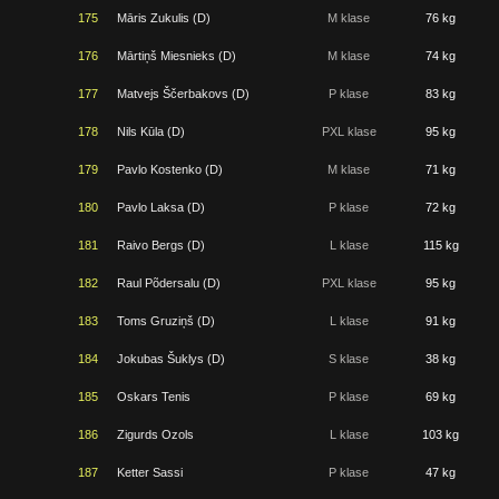
175
Māris Zukulis (D)
M klase
76 kg
176
Mārtiņš Miesnieks (D)
M klase
74 kg
177
Matvejs Ščerbakovs (D)
P klase
83 kg
178
Nils Kūla (D)
PXL klase
95 kg
179
Pavlo Kostenko (D)
M klase
71 kg
180
Pavlo Laksa (D)
P klase
72 kg
181
Raivo Bergs (D)
L klase
115 kg
182
Raul Põdersalu (D)
PXL klase
95 kg
183
Toms Gruziņš (D)
L klase
91 kg
184
Jokubas Šuklys (D)
S klase
38 kg
185
Oskars Tenis
P klase
69 kg
186
Zigurds Ozols
L klase
103 kg
187
Ketter Sassi
P klase
47 kg