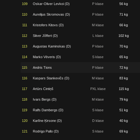
109
Oskar-Oliver Levkoi (D)
P klase
56 kg
110
Aurelijus Skromovas (D)
P klase
71 kg
111
Kristofers Kitovs (D)
M klase
66 kg
112
Silver Jõffert (D)
L klase
102 kg
113
Augustas Kaminskas (D)
P klase
70 kg
114
Marko Vēveris (D)
S klase
65 kg
115
Andris Tions
P klase
72 kg
116
Kaspars Stankevičs (D)
M klase
83 kg
117
Artūrs Cintiņš
PXL klase
115 kg
118
Ivars Bergs (D)
M klase
79 kg
119
Ralfs Dambergs (D)
S klase
51 kg
120
Karlīne Ķirsone (D)
D klase
40 kg
121
Rodrigo Pallo (D)
S klase
69 kg