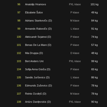
96
Anatolijs Hramovs
PXL klase
101 kg
97
Elizabete Šulce
P klase
49 kg
98
Adrians Stankevičs (D)
M klase
84 kg
99
Armands Rabovičs (D)
L klase
91 kg
100
Aleksandr Svjatnoi (D)
P klase
74 kg
101
Benas De La Mare (D)
P klase
57 kg
102
Mia Druppa (D)
D klase
48 kg
103
Bert Anders Unt
PXL klase
99 kg
104
Sofija Anna Gisiča (D)
P klase
65 kg
105
Sandis Jurševics (D)
L klase
86 kg
106
Edmunds Zuševics (D)
P klase
78 kg
107
Reinis Ozoliņš (D)
M klase
78 kg
108
Artūrs Daniļevskis (D)
PXL klase
90 kg