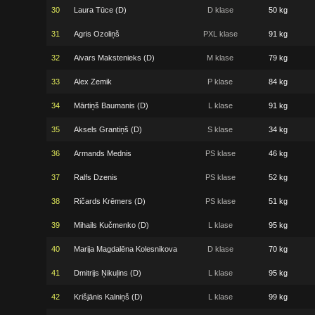
30
Laura Tūce (D)
D klase
50 kg
31
Agris Ozoliņš
PXL klase
91 kg
32
Aivars Makstenieks (D)
M klase
79 kg
33
Alex Zemik
P klase
84 kg
34
Mārtiņš Baumanis (D)
L klase
91 kg
35
Aksels Grantiņš (D)
S klase
34 kg
36
Armands Mednis
PS klase
46 kg
37
Ralfs Dzenis
PS klase
52 kg
38
Ričards Krēmers (D)
PS klase
51 kg
39
Mihails Kučmenko (D)
L klase
95 kg
40
Marija Magdalēna Kolesnikova
D klase
70 kg
41
Dmitrijs Ņikuļins (D)
L klase
95 kg
42
Krišjānis Kalniņš (D)
L klase
99 kg