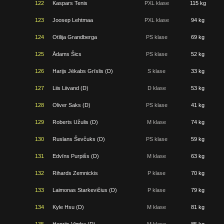
122
Kaspars Tenis
PXL klase
115 kg
123
Joosep Lehtmaa
PXL klase
94 kg
124
Otīlija Grandberga
PS klase
69 kg
125
Ādams Šics
PS klase
52 kg
126
Harijs Jēkabs Grīslis (D)
S klase
33 kg
127
Liis Liivand (D)
D klase
53 kg
128
Oliver Saks (D)
PS klase
41 kg
129
Roberts Užulis (D)
M klase
74 kg
130
Ruslans Ševčuks (D)
PS klase
59 kg
131
Edvīns Purpišs (D)
M klase
63 kg
132
Rihards Zemnickis
P klase
70 kg
133
Laimonas Starkevičius (D)
P klase
79 kg
134
Kyle Hsu (D)
M klase
81 kg