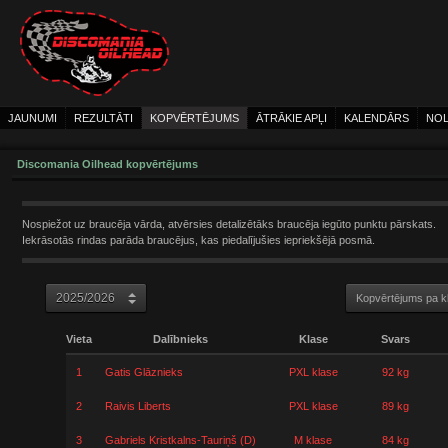
JAUNUMI
REZULTĀTI
KOPVĒRTĒJUMS
ĀTRĀKIE APĻI
KALENDĀRS
NOL
Discomania Oilhead kopvērtējums
Nospiežot uz braucēja vārda, atvērsies detalizētāks braucēja iegūto punktu pārskats.
Iekrāsotās rindas parāda braucējus, kas piedalījušies iepriekšējā posmā.
Kopvērtējums pa 
Vieta
Dalībnieks
Klase
Svars
1
Gatis Glāznieks
PXL klase
92 kg
2
Raivis Liberts
PXL klase
89 kg
3
Gabriels Kristkalns-Tauriņš (D)
M klase
84 kg