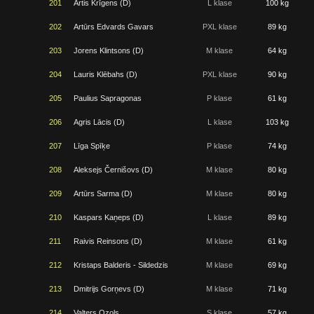
201
Artis Krīgens (D)
L klase
100 kg
202
Artūrs Edvards Gavars
PXL klase
89 kg
203
Jorens Klintsons (D)
M klase
64 kg
204
Lauris Klēbahs (D)
PXL klase
90 kg
205
Paulius Sapragonas
P klase
61 kg
206
Agris Lācis (D)
L klase
103 kg
207
Līga Spīķe
P klase
74 kg
208
Aleksejs Černišovs (D)
M klase
80 kg
209
Artūrs Sarma (D)
M klase
80 kg
210
Kaspars Kaņeps (D)
L klase
89 kg
211
Raivis Reinsons (D)
M klase
61 kg
212
Kristaps Balderis - Sildedzis
M klase
69 kg
213
Dmitrijs Gorņevs (D)
M klase
71 kg
214
Valters Ozols
S klase
57 kg