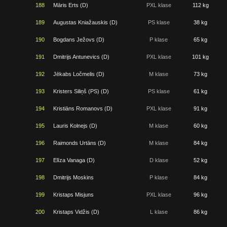
188
Māris Erts (D)
PXL klase
112 kg
189
Augustas Kniažauskis (D)
PS klase
38 kg
190
Bogdans Ježovs (D)
P klase
65 kg
191
Dmitrijs Antunevics (D)
PXL klase
101 kg
192
Jēkabs Ločmelis (D)
M klase
73 kg
193
Kristers Siliņš (PS) (D)
PS klase
61 kg
194
Kristiāns Romanovs (D)
PXL klase
91 kg
195
Lauris Kolnejs (D)
M klase
60 kg
196
Raimonds Urtāns (D)
M klase
84 kg
197
Elīza Vanaga (D)
D klase
52 kg
198
Dmitrijs Moskins
P klase
84 kg
199
Kristaps Misjuns
PXL klase
96 kg
200
Kristaps Vidžis (D)
L klase
86 kg