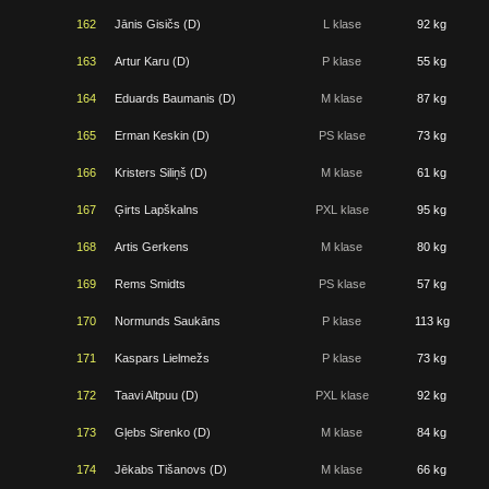
162
Jānis Gisičs (D)
L klase
92 kg
163
Artur Karu (D)
P klase
55 kg
164
Eduards Baumanis (D)
M klase
87 kg
165
Erman Keskin (D)
PS klase
73 kg
166
Kristers Siliņš (D)
M klase
61 kg
167
Ģirts Lapškalns
PXL klase
95 kg
168
Artis Gerkens
M klase
80 kg
169
Rems Smidts
PS klase
57 kg
170
Normunds Saukāns
P klase
113 kg
171
Kaspars Lielmežs
P klase
73 kg
172
Taavi Altpuu (D)
PXL klase
92 kg
173
Gļebs Sirenko (D)
M klase
84 kg
174
Jēkabs Tišanovs (D)
M klase
66 kg