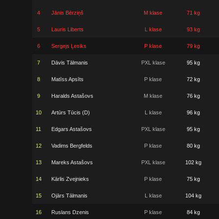
4
Jānis Bērziņš
M klase
71 kg
5
Lauris Liberts
L klase
93 kg
6
Sergejs Ļesiks
P klase
79 kg
7
Dāvis Tālmanis
PXL klase
95 kg
8
Matīss Apsīts
P klase
72 kg
9
Haralds Astašovs
M klase
76 kg
10
Artūrs Tūcis (D)
L klase
96 kg
11
Edgars Astašovs
PXL klase
95 kg
12
Vadims Bergfelds
P klase
80 kg
13
Mareks Astašovs
PXL klase
102 kg
14
Kārlis Zvejnieks
P klase
75 kg
15
Ojārs Tālmanis
L klase
104 kg
16
Ruslans Dzenis
P klase
84 kg