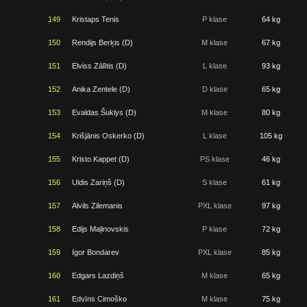
149
Kristaps Tenis
P klase
64 kg
150
Rendijs Berķis (D)
M klase
67 kg
151
Elviss Zālītis (D)
L klase
93 kg
152
Anika Zentele (D)
D klase
65 kg
153
Evaldas Šuklys (D)
M klase
80 kg
154
Krišjānis Oskerko (D)
L klase
105 kg
155
Kristo Kappet (D)
PS klase
46 kg
156
Uldis Zariņš (D)
S klase
61 kg
157
Alvils Zilemanis
PXL klase
97 kg
158
Edijs Maļinovskis
P klase
72 kg
159
Igor Bondarev
PXL klase
85 kg
160
Edgars Lazdiņš
M klase
65 kg
161
Edvīns Cimoško
M klase
75 kg