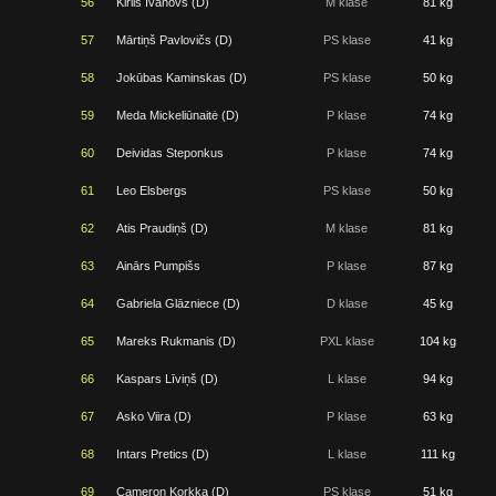
56
Kirils Ivanovs (D)
M klase
81 kg
57
Mārtiņš Pavlovičs (D)
PS klase
41 kg
58
Jokūbas Kaminskas (D)
PS klase
50 kg
59
Meda Mickeliūnaitė (D)
P klase
74 kg
60
Deividas Steponkus
P klase
74 kg
61
Leo Elsbergs
PS klase
50 kg
62
Atis Praudiņš (D)
M klase
81 kg
63
Ainārs Pumpišs
P klase
87 kg
64
Gabriela Glāzniece (D)
D klase
45 kg
65
Mareks Rukmanis (D)
PXL klase
104 kg
66
Kaspars Līviņš (D)
L klase
94 kg
67
Asko Viira (D)
P klase
63 kg
68
Intars Pretics (D)
L klase
111 kg
69
Cameron Korkka (D)
PS klase
51 kg