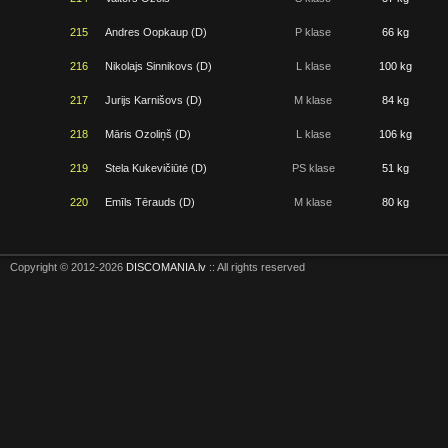
215
Andres Oopkaup (D)
P klase
66 kg
216
Nikolajs Sinnikovs (D)
L klase
100 kg
217
Jurijs Karnišovs (D)
M klase
84 kg
218
Māris Ozoliņš (D)
L klase
106 kg
219
Stela Kukevičiūtė (D)
PS klase
51 kg
220
Emīls Tērauds (D)
M klase
80 kg
Copyright © 2012-2026
DISCOMANIA.lv
:: All rights reserved