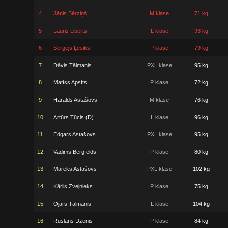
4
Jānis Bērziņš
M klase
71 kg
5
Lauris Liberts
L klase
93 kg
6
Sergejs Ļesiks
P klase
79 kg
7
Dāvis Tālmanis
PXL klase
95 kg
8
Matīss Apsīts
P klase
72 kg
9
Haralds Astašovs
M klase
76 kg
10
Artūrs Tūcis (D)
L klase
96 kg
11
Edgars Astašovs
PXL klase
95 kg
12
Vadims Bergfelds
P klase
80 kg
13
Mareks Astašovs
PXL klase
102 kg
14
Kārlis Zvejnieks
P klase
75 kg
15
Ojārs Tālmanis
L klase
104 kg
16
Ruslans Dzenis
P klase
84 kg