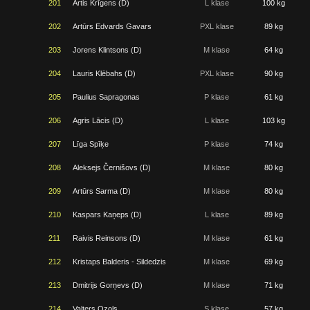
201
Artis Krīgens (D)
L klase
100 kg
202
Artūrs Edvards Gavars
PXL klase
89 kg
203
Jorens Klintsons (D)
M klase
64 kg
204
Lauris Klēbahs (D)
PXL klase
90 kg
205
Paulius Sapragonas
P klase
61 kg
206
Agris Lācis (D)
L klase
103 kg
207
Līga Spīķe
P klase
74 kg
208
Aleksejs Černišovs (D)
M klase
80 kg
209
Artūrs Sarma (D)
M klase
80 kg
210
Kaspars Kaņeps (D)
L klase
89 kg
211
Raivis Reinsons (D)
M klase
61 kg
212
Kristaps Balderis - Sildedzis
M klase
69 kg
213
Dmitrijs Gorņevs (D)
M klase
71 kg
214
Valters Ozols
S klase
57 kg