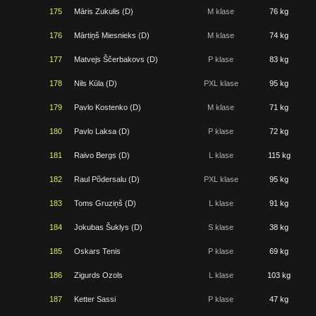
175
Māris Zukulis (D)
M klase
76 kg
176
Mārtiņš Miesnieks (D)
M klase
74 kg
177
Matvejs Ščerbakovs (D)
P klase
83 kg
178
Nils Kūla (D)
PXL klase
95 kg
179
Pavlo Kostenko (D)
M klase
71 kg
180
Pavlo Laksa (D)
P klase
72 kg
181
Raivo Bergs (D)
L klase
115 kg
182
Raul Põdersalu (D)
PXL klase
95 kg
183
Toms Gruziņš (D)
L klase
91 kg
184
Jokubas Šuklys (D)
S klase
38 kg
185
Oskars Tenis
P klase
69 kg
186
Zigurds Ozols
L klase
103 kg
187
Ketter Sassi
P klase
47 kg