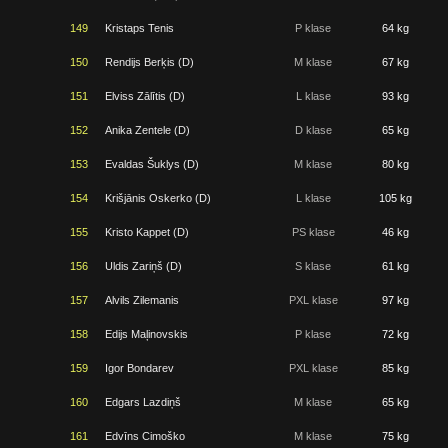
149
Kristaps Tenis
P klase
64 kg
150
Rendijs Berķis (D)
M klase
67 kg
151
Elviss Zālītis (D)
L klase
93 kg
152
Anika Zentele (D)
D klase
65 kg
153
Evaldas Šuklys (D)
M klase
80 kg
154
Krišjānis Oskerko (D)
L klase
105 kg
155
Kristo Kappet (D)
PS klase
46 kg
156
Uldis Zariņš (D)
S klase
61 kg
157
Alvils Zilemanis
PXL klase
97 kg
158
Edijs Maļinovskis
P klase
72 kg
159
Igor Bondarev
PXL klase
85 kg
160
Edgars Lazdiņš
M klase
65 kg
161
Edvīns Cimoško
M klase
75 kg