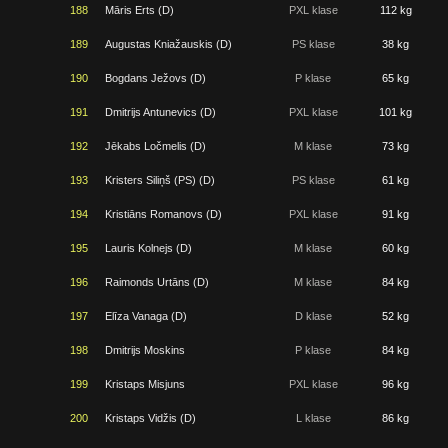
188
Māris Erts (D)
PXL klase
112 kg
189
Augustas Kniažauskis (D)
PS klase
38 kg
190
Bogdans Ježovs (D)
P klase
65 kg
191
Dmitrijs Antunevics (D)
PXL klase
101 kg
192
Jēkabs Ločmelis (D)
M klase
73 kg
193
Kristers Siliņš (PS) (D)
PS klase
61 kg
194
Kristiāns Romanovs (D)
PXL klase
91 kg
195
Lauris Kolnejs (D)
M klase
60 kg
196
Raimonds Urtāns (D)
M klase
84 kg
197
Elīza Vanaga (D)
D klase
52 kg
198
Dmitrijs Moskins
P klase
84 kg
199
Kristaps Misjuns
PXL klase
96 kg
200
Kristaps Vidžis (D)
L klase
86 kg