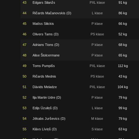
43
Edgars Silanžs
PXL klase
91 kg
44
Ričards Mačanovskis (D)
L klase
86 kg
45
Matīss Silickis
P klase
66 kg
46
Olivers Tams (D)
PS klase
52 kg
47
Adrians Tions (D)
P klase
68 kg
48
Alise Štolcermane
P klase
65 kg
49
Toms Pumpišs
PXL klase
112 kg
50
Ričards Mednis
PS klase
43 kg
51
Dāvids Meladze
PXL klase
104 kg
52
Ilja Martin Udre (D)
P klase
79 kg
53
Edijs Ūzuliņš (D)
L klase
99 kg
54
Jēkabs Jurševics (D)
M klase
79 kg
55
Klāvs Līviņš (D)
S klase
63 kg