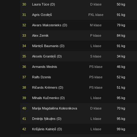
30
Laura Tūce (D)
D klase
50 kg
31
Agris Ozoliņš
PXL klase
91 kg
32
Aivars Makstenieks (D)
M klase
79 kg
33
Alex Zemik
P klase
84 kg
34
Mārtiņš Baumanis (D)
L klase
91 kg
35
Aksels Grantiņš (D)
S klase
34 kg
36
Armands Mednis
PS klase
46 kg
37
Ralfs Dzenis
PS klase
52 kg
38
Ričards Krēmers (D)
PS klase
51 kg
39
Mihails Kučmenko (D)
L klase
95 kg
40
Marija Magdalēna Kolesnikova
D klase
70 kg
41
Dmitrijs Ņikuļins (D)
L klase
95 kg
42
Krišjānis Kalniņš (D)
L klase
99 kg