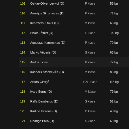
109
Oskar-Oliver Levkoi (D)
P klase
56 kg
110
Aurelijus Skromovas (D)
P klase
71 kg
111
Kristofers Kitovs (D)
M klase
66 kg
112
Silver Jõffert (D)
L klase
102 kg
113
Augustas Kaminskas (D)
P klase
70 kg
114
Marko Vēveris (D)
S klase
65 kg
115
Andris Tions
P klase
72 kg
116
Kaspars Stankevičs (D)
M klase
83 kg
117
Artūrs Cintiņš
PXL klase
115 kg
118
Ivars Bergs (D)
M klase
79 kg
119
Ralfs Dambergs (D)
S klase
51 kg
120
Karlīne Ķirsone (D)
D klase
40 kg
121
Rodrigo Pallo (D)
S klase
69 kg