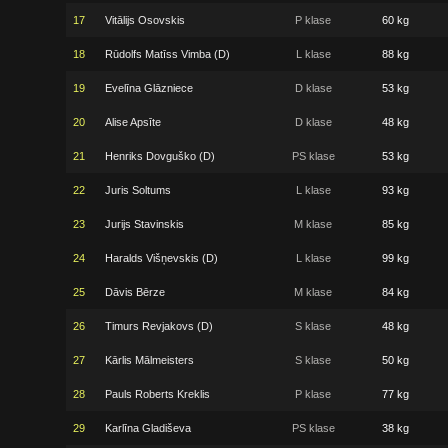
17
Vitālijs Osovskis
P klase
60 kg
18
Rūdolfs Matīss Vimba (D)
L klase
88 kg
19
Evelīna Glāzniece
D klase
53 kg
20
Alise Apsīte
D klase
48 kg
21
Henriks Dovguško (D)
PS klase
53 kg
22
Juris Soltums
L klase
93 kg
23
Jurijs Stavinskis
M klase
85 kg
24
Haralds Višņevskis (D)
L klase
99 kg
25
Dāvis Bērze
M klase
84 kg
26
Timurs Revjakovs (D)
S klase
48 kg
27
Kārlis Mālmeisters
S klase
50 kg
28
Pauls Roberts Kreklis
P klase
77 kg
29
Karlīna Gladiševa
PS klase
38 kg