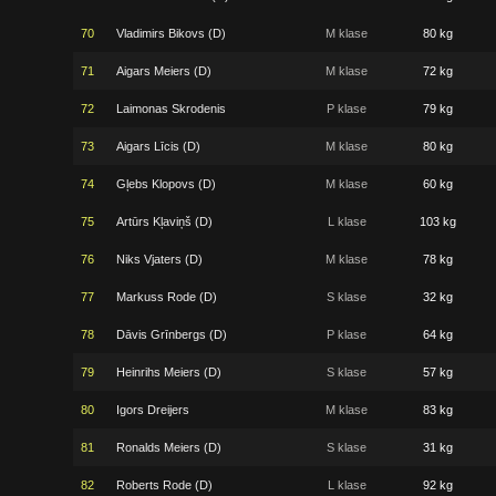
70
Vladimirs Bikovs (D)
M klase
80 kg
71
Aigars Meiers (D)
M klase
72 kg
72
Laimonas Skrodenis
P klase
79 kg
73
Aigars Līcis (D)
M klase
80 kg
74
Gļebs Klopovs (D)
M klase
60 kg
75
Artūrs Kļaviņš (D)
L klase
103 kg
76
Niks Vjaters (D)
M klase
78 kg
77
Markuss Rode (D)
S klase
32 kg
78
Dāvis Grīnbergs (D)
P klase
64 kg
79
Heinrihs Meiers (D)
S klase
57 kg
80
Igors Dreijers
M klase
83 kg
81
Ronalds Meiers (D)
S klase
31 kg
82
Roberts Rode (D)
L klase
92 kg