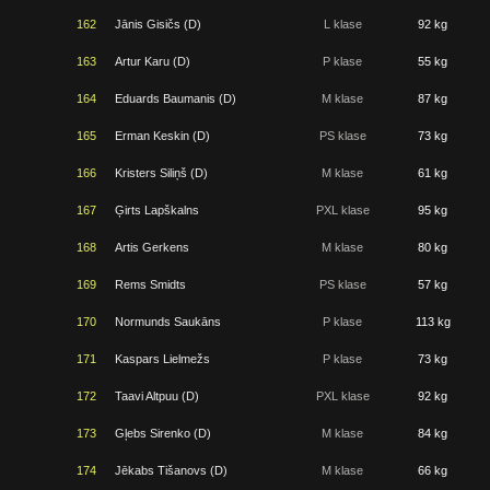
162
Jānis Gisičs (D)
L klase
92 kg
163
Artur Karu (D)
P klase
55 kg
164
Eduards Baumanis (D)
M klase
87 kg
165
Erman Keskin (D)
PS klase
73 kg
166
Kristers Siliņš (D)
M klase
61 kg
167
Ģirts Lapškalns
PXL klase
95 kg
168
Artis Gerkens
M klase
80 kg
169
Rems Smidts
PS klase
57 kg
170
Normunds Saukāns
P klase
113 kg
171
Kaspars Lielmežs
P klase
73 kg
172
Taavi Altpuu (D)
PXL klase
92 kg
173
Gļebs Sirenko (D)
M klase
84 kg
174
Jēkabs Tišanovs (D)
M klase
66 kg