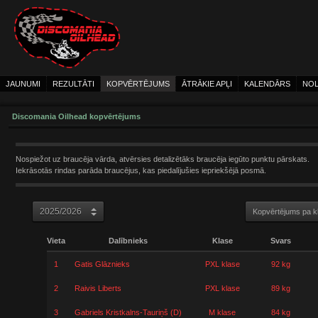
JAUNUMI
REZULTĀTI
KOPVĒRTĒJUMS
ĀTRĀKIE APĻI
KALENDĀRS
NOL
Discomania Oilhead kopvērtējums
Nospiežot uz braucēja vārda, atvērsies detalizētāks braucēja iegūto punktu pārskats.
Iekrāsotās rindas parāda braucējus, kas piedalījušies iepriekšējā posmā.
Kopvērtējums pa 
Vieta
Dalībnieks
Klase
Svars
1
Gatis Glāznieks
PXL klase
92 kg
2
Raivis Liberts
PXL klase
89 kg
3
Gabriels Kristkalns-Tauriņš (D)
M klase
84 kg