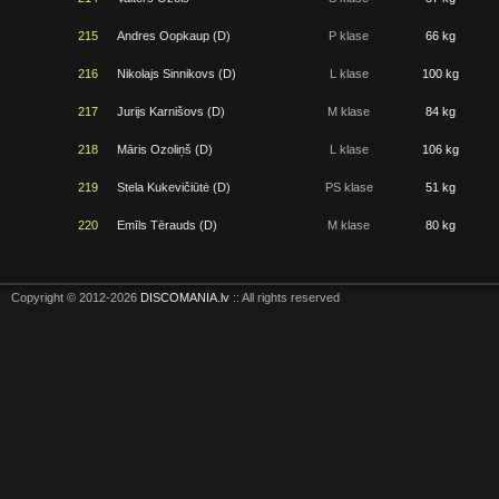
215
Andres Oopkaup (D)
P klase
66 kg
216
Nikolajs Sinnikovs (D)
L klase
100 kg
217
Jurijs Karnišovs (D)
M klase
84 kg
218
Māris Ozoliņš (D)
L klase
106 kg
219
Stela Kukevičiūtė (D)
PS klase
51 kg
220
Emīls Tērauds (D)
M klase
80 kg
Copyright © 2012-2026
DISCOMANIA.lv
:: All rights reserved