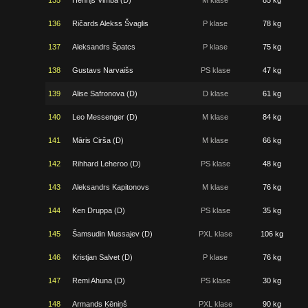
135
Henrijs Vimba (D)
M klase
85 kg
136
Ričards Alekss Švaglis
P klase
78 kg
137
Aleksandrs Špatcs
P klase
75 kg
138
Gustavs Narvaišs
PS klase
47 kg
139
Alise Safronova (D)
D klase
61 kg
140
Leo Messenger (D)
M klase
84 kg
141
Māris Cirša (D)
M klase
66 kg
142
Rihhard Leheroo (D)
PS klase
48 kg
143
Aleksandrs Kapitonovs
M klase
76 kg
144
Ken Druppa (D)
PS klase
35 kg
145
Šamsudin Mussajev (D)
PXL klase
106 kg
146
Kristjan Salvet (D)
P klase
76 kg
147
Remi Ahuna (D)
PS klase
30 kg
148
Armands Ķēniņš
PXL klase
90 kg