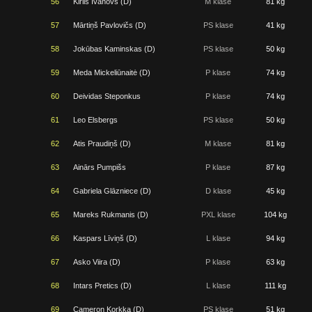
56
Kirils Ivanovs (D)
M klase
81 kg
57
Mārtiņš Pavlovičs (D)
PS klase
41 kg
58
Jokūbas Kaminskas (D)
PS klase
50 kg
59
Meda Mickeliūnaitė (D)
P klase
74 kg
60
Deividas Steponkus
P klase
74 kg
61
Leo Elsbergs
PS klase
50 kg
62
Atis Praudiņš (D)
M klase
81 kg
63
Ainārs Pumpišs
P klase
87 kg
64
Gabriela Glāzniece (D)
D klase
45 kg
65
Mareks Rukmanis (D)
PXL klase
104 kg
66
Kaspars Līviņš (D)
L klase
94 kg
67
Asko Viira (D)
P klase
63 kg
68
Intars Pretics (D)
L klase
111 kg
69
Cameron Korkka (D)
PS klase
51 kg