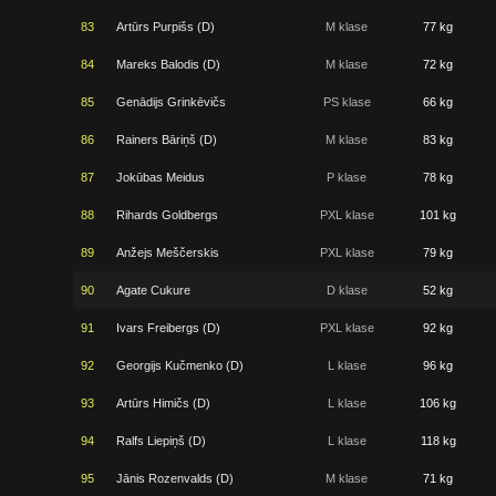
83
Artūrs Purpišs (D)
M klase
77 kg
84
Mareks Balodis (D)
M klase
72 kg
85
Genādijs Grinkēvičs
PS klase
66 kg
86
Rainers Bāriņš (D)
M klase
83 kg
87
Jokūbas Meidus
P klase
78 kg
88
Rihards Goldbergs
PXL klase
101 kg
89
Anžejs Meščerskis
PXL klase
79 kg
90
Agate Cukure
D klase
52 kg
91
Ivars Freibergs (D)
PXL klase
92 kg
92
Georgijs Kučmenko (D)
L klase
96 kg
93
Artūrs Himičs (D)
L klase
106 kg
94
Ralfs Liepiņš (D)
L klase
118 kg
95
Jānis Rozenvalds (D)
M klase
71 kg