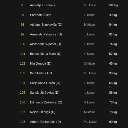
96
Anatolijs Hramovs
PXL klase
101 kg
97
Elizabete Šulce
P klase
49 kg
98
Adrians Stankevičs (D)
M klase
84 kg
99
Armands Rabovičs (D)
L klase
91 kg
100
Aleksandr Svjatnoi (D)
P klase
74 kg
101
Benas De La Mare (D)
P klase
57 kg
102
Mia Druppa (D)
D klase
48 kg
103
Bert Anders Unt
PXL klase
99 kg
104
Sofija Anna Gisiča (D)
P klase
65 kg
105
Sandis Jurševics (D)
L klase
86 kg
106
Edmunds Zuševics (D)
P klase
78 kg
107
Reinis Ozoliņš (D)
M klase
78 kg
108
Artūrs Daniļevskis (D)
PXL klase
90 kg