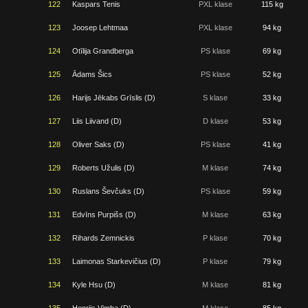
122
Kaspars Tenis
PXL klase
115 kg
123
Joosep Lehtmaa
PXL klase
94 kg
124
Otīlija Grandberga
PS klase
69 kg
125
Ādams Šics
PS klase
52 kg
126
Harijs Jēkabs Grīslis (D)
S klase
33 kg
127
Liis Liivand (D)
D klase
53 kg
128
Oliver Saks (D)
PS klase
41 kg
129
Roberts Užulis (D)
M klase
74 kg
130
Ruslans Ševčuks (D)
PS klase
59 kg
131
Edvīns Purpišs (D)
M klase
63 kg
132
Rihards Zemnickis
P klase
70 kg
133
Laimonas Starkevičius (D)
P klase
79 kg
134
Kyle Hsu (D)
M klase
81 kg