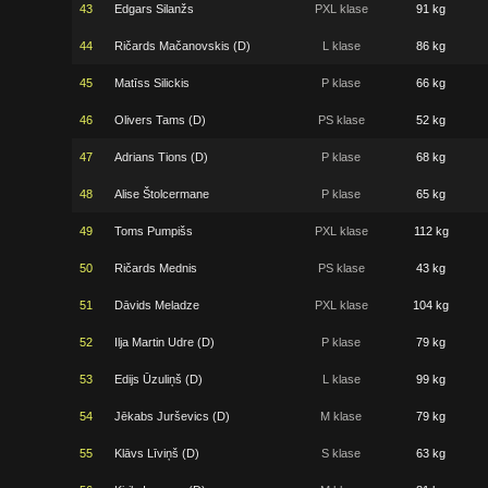
43
Edgars Silanžs
PXL klase
91 kg
44
Ričards Mačanovskis (D)
L klase
86 kg
45
Matīss Silickis
P klase
66 kg
46
Olivers Tams (D)
PS klase
52 kg
47
Adrians Tions (D)
P klase
68 kg
48
Alise Štolcermane
P klase
65 kg
49
Toms Pumpišs
PXL klase
112 kg
50
Ričards Mednis
PS klase
43 kg
51
Dāvids Meladze
PXL klase
104 kg
52
Ilja Martin Udre (D)
P klase
79 kg
53
Edijs Ūzuliņš (D)
L klase
99 kg
54
Jēkabs Jurševics (D)
M klase
79 kg
55
Klāvs Līviņš (D)
S klase
63 kg