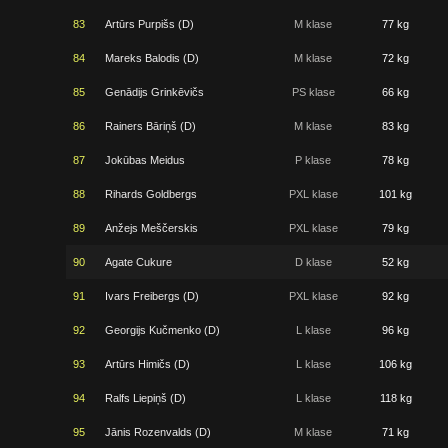
83
Artūrs Purpišs (D)
M klase
77 kg
84
Mareks Balodis (D)
M klase
72 kg
85
Genādijs Grinkēvičs
PS klase
66 kg
86
Rainers Bāriņš (D)
M klase
83 kg
87
Jokūbas Meidus
P klase
78 kg
88
Rihards Goldbergs
PXL klase
101 kg
89
Anžejs Meščerskis
PXL klase
79 kg
90
Agate Cukure
D klase
52 kg
91
Ivars Freibergs (D)
PXL klase
92 kg
92
Georgijs Kučmenko (D)
L klase
96 kg
93
Artūrs Himičs (D)
L klase
106 kg
94
Ralfs Liepiņš (D)
L klase
118 kg
95
Jānis Rozenvalds (D)
M klase
71 kg