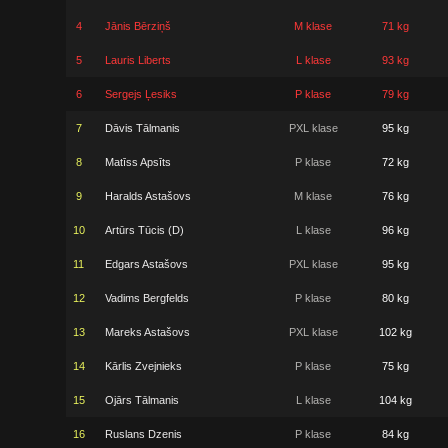
4
Jānis Bērziņš
M klase
71 kg
5
Lauris Liberts
L klase
93 kg
6
Sergejs Ļesiks
P klase
79 kg
7
Dāvis Tālmanis
PXL klase
95 kg
8
Matīss Apsīts
P klase
72 kg
9
Haralds Astašovs
M klase
76 kg
10
Artūrs Tūcis (D)
L klase
96 kg
11
Edgars Astašovs
PXL klase
95 kg
12
Vadims Bergfelds
P klase
80 kg
13
Mareks Astašovs
PXL klase
102 kg
14
Kārlis Zvejnieks
P klase
75 kg
15
Ojārs Tālmanis
L klase
104 kg
16
Ruslans Dzenis
P klase
84 kg