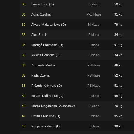
30
Laura Tūce (D)
D klase
50 kg
31
Agris Ozoliņš
PXL klase
91 kg
32
Aivars Makstenieks (D)
M klase
79 kg
33
Alex Zemik
P klase
84 kg
34
Mārtiņš Baumanis (D)
L klase
91 kg
35
Aksels Grantiņš (D)
S klase
34 kg
36
Armands Mednis
PS klase
46 kg
37
Ralfs Dzenis
PS klase
52 kg
38
Ričards Krēmers (D)
PS klase
51 kg
39
Mihails Kučmenko (D)
L klase
95 kg
40
Marija Magdalēna Kolesnikova
D klase
70 kg
41
Dmitrijs Ņikuļins (D)
L klase
95 kg
42
Krišjānis Kalniņš (D)
L klase
99 kg