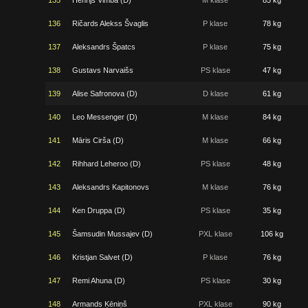
135
Henrijs Vimba (D)
M klase
85 kg
136
Ričards Alekss Švaglis
P klase
78 kg
137
Aleksandrs Špatcs
P klase
75 kg
138
Gustavs Narvaišs
PS klase
47 kg
139
Alise Safronova (D)
D klase
61 kg
140
Leo Messenger (D)
M klase
84 kg
141
Māris Cirša (D)
M klase
66 kg
142
Rihhard Leheroo (D)
PS klase
48 kg
143
Aleksandrs Kapitonovs
M klase
76 kg
144
Ken Druppa (D)
PS klase
35 kg
145
Šamsudin Mussajev (D)
PXL klase
106 kg
146
Kristjan Salvet (D)
P klase
76 kg
147
Remi Ahuna (D)
PS klase
30 kg
148
Armands Ķēniņš
PXL klase
90 kg