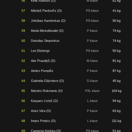
56
Kirils Ivanovs (D)
M klase
81 kg
57
Mārtiņš Pavlovičs (D)
PS klase
41 kg
58
Jokūbas Kaminskas (D)
PS klase
50 kg
59
Meda Mickeliūnaitė (D)
P klase
74 kg
60
Deividas Steponkus
P klase
74 kg
61
Leo Elsbergs
PS klase
50 kg
62
Atis Praudiņš (D)
M klase
81 kg
63
Ainārs Pumpišs
P klase
87 kg
64
Gabriela Glāzniece (D)
D klase
45 kg
65
Mareks Rukmanis (D)
PXL klase
104 kg
66
Kaspars Līviņš (D)
L klase
94 kg
67
Asko Viira (D)
P klase
63 kg
68
Intars Pretics (D)
L klase
111 kg
69
Cameron Korkka (D)
PS klase
51 kg