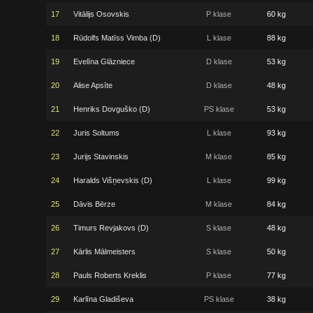
17
Vitālijs Osovskis
P klase
60 kg
18
Rūdolfs Matīss Vimba (D)
L klase
88 kg
19
Evelīna Glāzniece
D klase
53 kg
20
Alise Apsīte
D klase
48 kg
21
Henriks Dovguško (D)
PS klase
53 kg
22
Juris Soltums
L klase
93 kg
23
Jurijs Stavinskis
M klase
85 kg
24
Haralds Višņevskis (D)
L klase
99 kg
25
Dāvis Bērze
M klase
84 kg
26
Timurs Revjakovs (D)
S klase
48 kg
27
Kārlis Mālmeisters
S klase
50 kg
28
Pauls Roberts Kreklis
P klase
77 kg
29
Karlīna Gladiševa
PS klase
38 kg