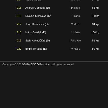
215
Andres Oopkaup (D)
P klase
66 kg
216
Nikolajs Sinnikovs (D)
L klase
100 kg
217
Jurijs Karnišovs (D)
M klase
84 kg
218
Māris Ozoliņš (D)
L klase
106 kg
219
Stela Kukevičiūtė (D)
PS klase
51 kg
220
Emīls Tērauds (D)
M klase
80 kg
Copyright © 2012-2026
DISCOMANIA.lv
:: All rights reserved