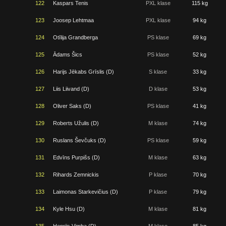
122
Kaspars Tenis
PXL klase
115 kg
123
Joosep Lehtmaa
PXL klase
94 kg
124
Otīlija Grandberga
PS klase
69 kg
125
Ādams Šics
PS klase
52 kg
126
Harijs Jēkabs Grīslis (D)
S klase
33 kg
127
Liis Liivand (D)
D klase
53 kg
128
Oliver Saks (D)
PS klase
41 kg
129
Roberts Užulis (D)
M klase
74 kg
130
Ruslans Ševčuks (D)
PS klase
59 kg
131
Edvīns Purpišs (D)
M klase
63 kg
132
Rihards Zemnickis
P klase
70 kg
133
Laimonas Starkevičius (D)
P klase
79 kg
134
Kyle Hsu (D)
M klase
81 kg