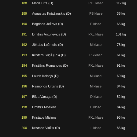
188
Māris Erts (D)
PXL klase
112 kg
189
Augustas Kniažauskis (D)
PS klase
38 kg
190
Bogdans Ježovs (D)
P klase
65 kg
191
Dmitrijs Antunevics (D)
PXL klase
101 kg
192
Jēkabs Ločmelis (D)
M klase
73 kg
193
Kristers Siliņš (PS) (D)
PS klase
61 kg
194
Kristiāns Romanovs (D)
PXL klase
91 kg
195
Lauris Kolnejs (D)
M klase
60 kg
196
Raimonds Urtāns (D)
M klase
84 kg
197
Elīza Vanaga (D)
D klase
52 kg
198
Dmitrijs Moskins
P klase
84 kg
199
Kristaps Misjuns
PXL klase
96 kg
200
Kristaps Vidžis (D)
L klase
86 kg