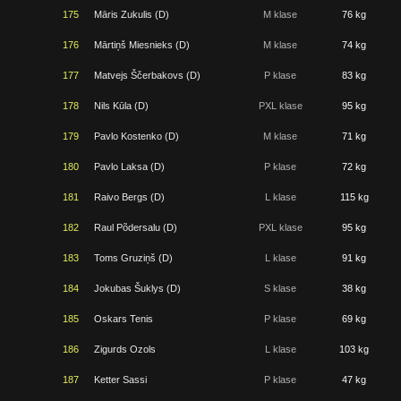
175
Māris Zukulis (D)
M klase
76 kg
176
Mārtiņš Miesnieks (D)
M klase
74 kg
177
Matvejs Ščerbakovs (D)
P klase
83 kg
178
Nils Kūla (D)
PXL klase
95 kg
179
Pavlo Kostenko (D)
M klase
71 kg
180
Pavlo Laksa (D)
P klase
72 kg
181
Raivo Bergs (D)
L klase
115 kg
182
Raul Põdersalu (D)
PXL klase
95 kg
183
Toms Gruziņš (D)
L klase
91 kg
184
Jokubas Šuklys (D)
S klase
38 kg
185
Oskars Tenis
P klase
69 kg
186
Zigurds Ozols
L klase
103 kg
187
Ketter Sassi
P klase
47 kg