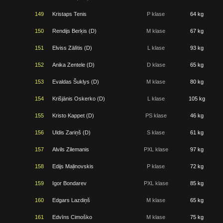
149
Kristaps Tenis
P klase
64 kg
150
Rendijs Berķis (D)
M klase
67 kg
151
Elviss Zālītis (D)
L klase
93 kg
152
Anika Zentele (D)
D klase
65 kg
153
Evaldas Šuklys (D)
M klase
80 kg
154
Krišjānis Oskerko (D)
L klase
105 kg
155
Kristo Kappet (D)
PS klase
46 kg
156
Uldis Zariņš (D)
S klase
61 kg
157
Alvils Zilemanis
PXL klase
97 kg
158
Edijs Maļinovskis
P klase
72 kg
159
Igor Bondarev
PXL klase
85 kg
160
Edgars Lazdiņš
M klase
65 kg
161
Edvīns Cimoško
M klase
75 kg