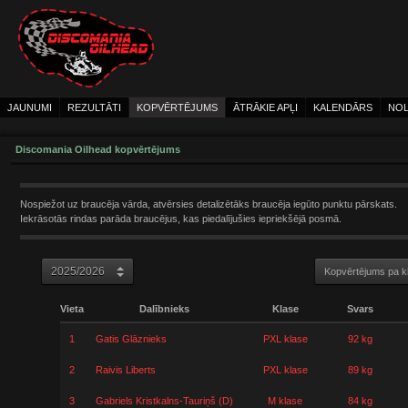
JAUNUMI
REZULTĀTI
KOPVĒRTĒJUMS
ĀTRĀKIE APĻI
KALENDĀRS
NOL
Discomania Oilhead kopvērtējums
Nospiežot uz braucēja vārda, atvērsies detalizētāks braucēja iegūto punktu pārskats.
Iekrāsotās rindas parāda braucējus, kas piedalījušies iepriekšējā posmā.
Kopvērtējums pa 
Vieta
Dalībnieks
Klase
Svars
1
Gatis Glāznieks
PXL klase
92 kg
2
Raivis Liberts
PXL klase
89 kg
3
Gabriels Kristkalns-Tauriņš (D)
M klase
84 kg