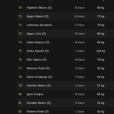
70
Vladimirs Bikovs (D)
M klase
80 kg
71
Aigars Meiers (D)
M klase
72 kg
72
Laimonas Skrodenis
P klase
79 kg
73
Aigars Līcis (D)
M klase
80 kg
74
Gļebs Klopovs (D)
M klase
60 kg
75
Artūrs Kļaviņš (D)
L klase
103 kg
76
Niks Vjaters (D)
M klase
78 kg
77
Markuss Rode (D)
S klase
32 kg
78
Dāvis Grīnbergs (D)
P klase
64 kg
79
Heinrihs Meiers (D)
S klase
57 kg
80
Igors Dreijers
M klase
83 kg
81
Ronalds Meiers (D)
S klase
31 kg
82
Roberts Rode (D)
L klase
92 kg