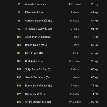
96
Anatolijs Hramovs
PXL klase
101 kg
97
Elizabete Šulce
P klase
49 kg
98
Adrians Stankevičs (D)
M klase
84 kg
99
Armands Rabovičs (D)
L klase
91 kg
100
Aleksandr Svjatnoi (D)
P klase
74 kg
101
Benas De La Mare (D)
P klase
57 kg
102
Mia Druppa (D)
D klase
48 kg
103
Bert Anders Unt
PXL klase
99 kg
104
Sofija Anna Gisiča (D)
P klase
65 kg
105
Sandis Jurševics (D)
L klase
86 kg
106
Edmunds Zuševics (D)
P klase
78 kg
107
Reinis Ozoliņš (D)
M klase
78 kg
108
Artūrs Daniļevskis (D)
PXL klase
90 kg