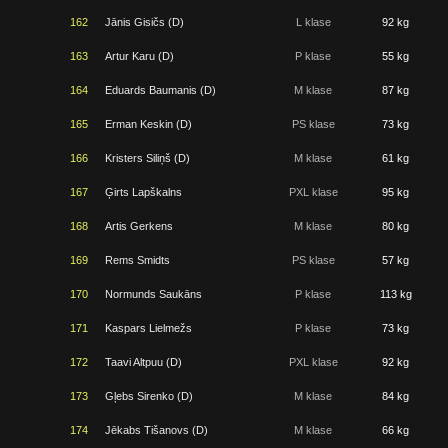
162
Jānis Gisičs (D)
L klase
92 kg
163
Artur Karu (D)
P klase
55 kg
164
Eduards Baumanis (D)
M klase
87 kg
165
Erman Keskin (D)
PS klase
73 kg
166
Kristers Siliņš (D)
M klase
61 kg
167
Ģirts Lapškalns
PXL klase
95 kg
168
Artis Gerkens
M klase
80 kg
169
Rems Smidts
PS klase
57 kg
170
Normunds Saukāns
P klase
113 kg
171
Kaspars Lielmežs
P klase
73 kg
172
Taavi Altpuu (D)
PXL klase
92 kg
173
Gļebs Sirenko (D)
M klase
84 kg
174
Jēkabs Tišanovs (D)
M klase
66 kg