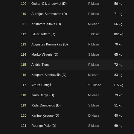
109
Oskar-Oliver Levkoi (D)
P klase
56 kg
110
Aurelijus Skromovas (D)
P klase
71 kg
111
Kristofers Kitovs (D)
M klase
66 kg
112
Silver Jõffert (D)
L klase
102 kg
113
Augustas Kaminskas (D)
P klase
70 kg
114
Marko Vēveris (D)
S klase
65 kg
115
Andris Tions
P klase
72 kg
116
Kaspars Stankevičs (D)
M klase
83 kg
117
Artūrs Cintiņš
PXL klase
115 kg
118
Ivars Bergs (D)
M klase
79 kg
119
Ralfs Dambergs (D)
S klase
51 kg
120
Karlīne Ķirsone (D)
D klase
40 kg
121
Rodrigo Pallo (D)
S klase
69 kg