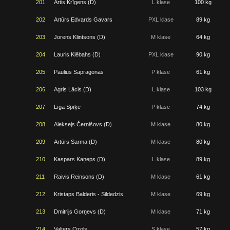
201
Artis Krīgens (D)
L klase
100 kg
202
Artūrs Edvards Gavars
PXL klase
89 kg
203
Jorens Klintsons (D)
M klase
64 kg
204
Lauris Klēbahs (D)
PXL klase
90 kg
205
Paulius Sapragonas
P klase
61 kg
206
Agris Lācis (D)
L klase
103 kg
207
Līga Spīķe
P klase
74 kg
208
Aleksejs Černišovs (D)
M klase
80 kg
209
Artūrs Sarma (D)
M klase
80 kg
210
Kaspars Kaņeps (D)
L klase
89 kg
211
Raivis Reinsons (D)
M klase
61 kg
212
Kristaps Balderis - Sildedzis
M klase
69 kg
213
Dmitrijs Gorņevs (D)
M klase
71 kg
214
Valters Ozols
S klase
57 kg