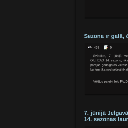
Sezona ir galā, 
459
0
Svētdien, 7. jūnijā 
OILHEAD 14. sezonu, tika 
pārējās godalgotās vietas!
kuriem tika noskaidroti tik
Vēlējos pateikt lielu PALD
7. jūnijā Jelga
14. sezonas lau