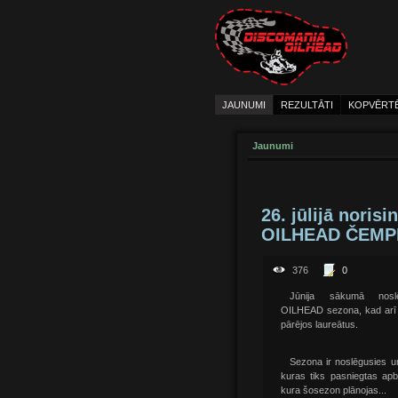
JAUNUMI
REZULTĀTI
KOPVĒRT
Jaunumi
26. jūlijā nori
OILHEAD ČEMP
376
0
Jūnija sākumā nos
OILHEAD sezona, kad arī 
pārējos laureātus.
Sezona ir noslēgusies un
kuras tiks pasniegtas ap
kura šosezon plānojas...