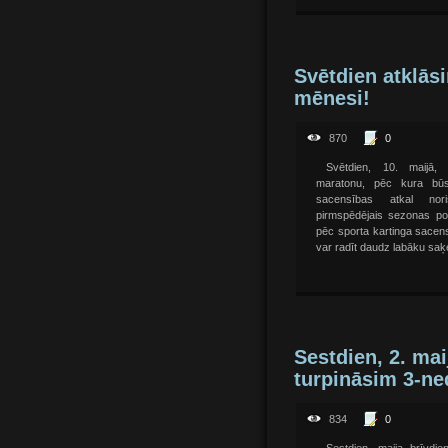
Svētdien atklās
mēnesi!
870
0
Svētdien, 10. maijā,
maratonu, pēc kura bū
sacensības atkal nor
pirmspēdējais sezonas po
pēc sporta kartinga sacens
var radīt daudz labāku saķe
Sestdien, 2. mai
turpināsim 3-ne
834
0