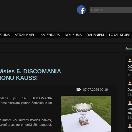
ĒJUMS
ĀTRĀKIE APĻI
KALENDĀRS
NOLIKUMS
DALĪBNIEKI
LOYAL KLUBS
Jaun
DOH
sināsies 5. DISCOMANIA
pa
13.
IONU KAUSS!
07.07.2026 00:19
Da
08.
lēdzās jau 14. DISCOMANIA
noskaidrojām jaunos čempionus un
Val
ļot
19.
 kamēr visi laureāti izvēlas balvas,
balvošanas ceremonijā 29. augustā,