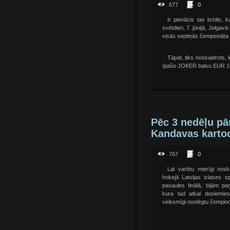
677
0
Ir pienācis tas brīdis
svētdien, 7. jūnijā, Jelgav
visās septiņās čempionāta 
Tāpat, tiks noskaidrots
īpašo JOKER balvu EUR 100
Pēc 3 nedēļu pā
Kandavas karto
767
0
Lai varētu mierīgi nos
hokejā Latvijas izlases s
pasaules finālā, bijām p
kura tad atkal dosiemies
veiksmīgi noslēgtu čempio