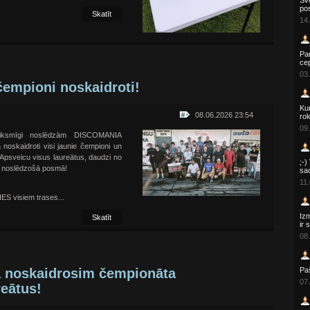
Sve
po
Skatīt
14.
Par
ce
03.
čempioni noskaidroti!
Kur
08.06.2026 23:54
rok
09.
veiksmīgi noslēdzām DISCOMANIA
noskaidroti visi jaunie čempioni un
 Apsveicu visus laureātus, daudzi no
;-)
ai noslēdzošā posmā!
sa
11.
IES visiem trases...
Izm
Skatīt
ir 
08.
vā noskaidrosim čempionāta
Paš
07.
reātus!