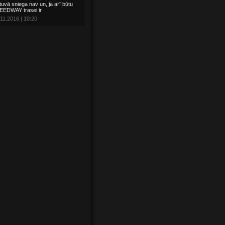
tuvā sniega nav un, ja arī būtu
EEDWAY trasei ir
11.2016 | 10:20