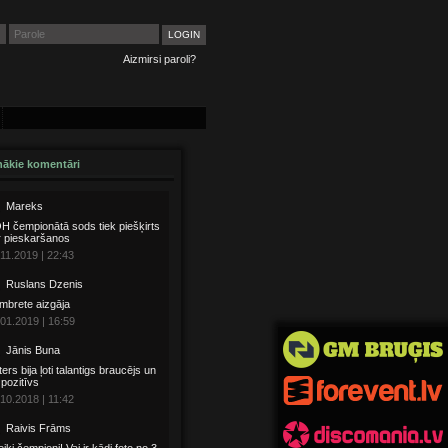
Aizmirsi paroli?
ākie komentāri
Mareks
 čempionātā sods tiek piešķirts
r pieskaršanos
11.2019 | 22:43
Ruslans Dzenis
mbrete aizgāja
01.2019 | 16:59
Jānis Buna
ters bija ļoti talantigs braucējs un
i pozitīvs
10.2018 | 11:42
Raivis Frāms