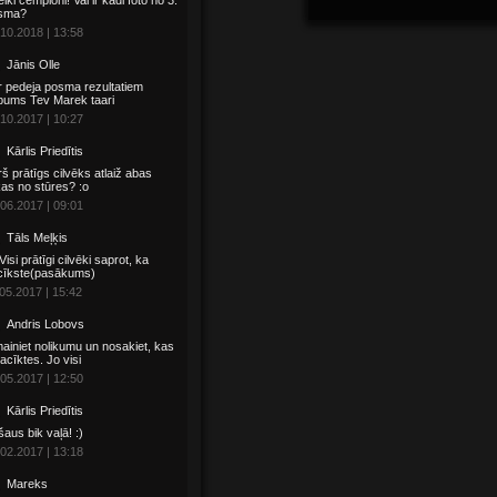
iki čempioni! Vai ir kādi foto no 3.
sma?
10.2018 | 13:58
Jānis Olle
 pedeja posma rezultatiem
pums Tev Marek taari
10.2017 | 10:27
Kārlis Priedītis
š prātīgs cilvēks atlaiž abas
as no stūres? :o
06.2017 | 09:01
Tāls Meļķis
 Visi prātīgi cilvēki saprot, ka
cīkste(pasākums)
05.2017 | 15:42
Andris Lobovs
ainiet nolikumu un nosakiet, kas
sacīktes. Jo visi
05.2017 | 12:50
Kārlis Priedītis
aus bik vaļā! :)
02.2017 | 13:18
Mareks