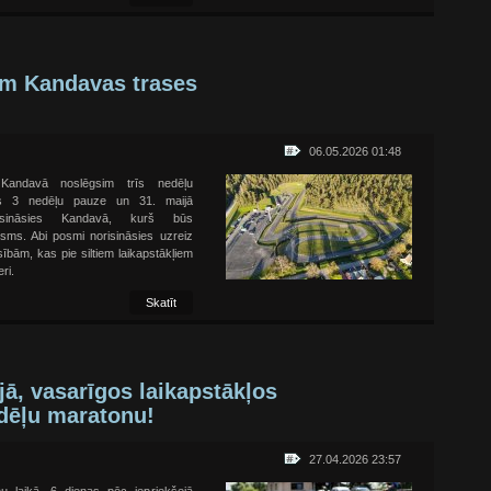
im Kandavas trases
06.05.2026 01:48
 Kandavā noslēgsim trīs nedēļu
s 3 nedēļu pauze un 31. maijā
isināsies Kandavā, kurš būs
sms. Abi posmi norisināsies uzreiz
ībām, kas pie siltiem laikapstākļiem
ri.
Skatīt
jā, vasarīgos laikapstākļos
dēļu maratonu!
27.04.2026 23:57