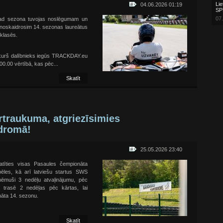
Lie
04.06.2026 01:19
SP
07.
, kad sezona tuvojas noslēgumam un
ā noskaidrosim 14. sezonas laureātus
klasēs.
, kurš dalībnieks iegūs TRACKDAY.eu
.00 vērtībā, kas pēc...
Skatīt
rtraukuma, atgriezīsimies
dromā!
25.05.2026 23:40
katīties visas Pasaules čempionāta
pēles, kā arī latviešu startus SWS
aņēmuši 3 nedēļu atvaļinājumu, pēc
 trasē 2 nedēļas pēc kārtas, lai
nāta 14. sezonu.
Skatīt