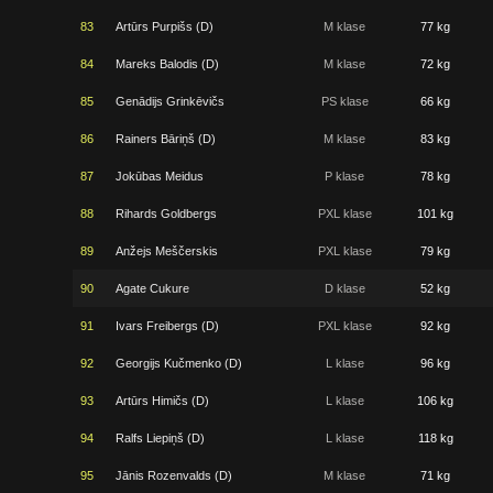
83
Artūrs Purpišs (D)
M klase
77 kg
84
Mareks Balodis (D)
M klase
72 kg
85
Genādijs Grinkēvičs
PS klase
66 kg
86
Rainers Bāriņš (D)
M klase
83 kg
87
Jokūbas Meidus
P klase
78 kg
88
Rihards Goldbergs
PXL klase
101 kg
89
Anžejs Meščerskis
PXL klase
79 kg
90
Agate Cukure
D klase
52 kg
91
Ivars Freibergs (D)
PXL klase
92 kg
92
Georgijs Kučmenko (D)
L klase
96 kg
93
Artūrs Himičs (D)
L klase
106 kg
94
Ralfs Liepiņš (D)
L klase
118 kg
95
Jānis Rozenvalds (D)
M klase
71 kg