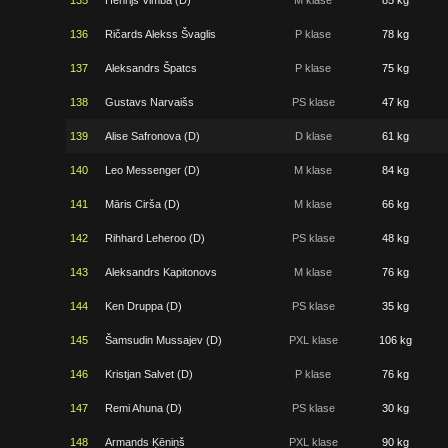
135
Henrijs Vimba (D)
M klase
85 kg
136
Ričards Alekss Švaglis
P klase
78 kg
137
Aleksandrs Špatcs
P klase
75 kg
138
Gustavs Narvaišs
PS klase
47 kg
139
Alise Safronova (D)
D klase
61 kg
140
Leo Messenger (D)
M klase
84 kg
141
Māris Cirša (D)
M klase
66 kg
142
Rihhard Leheroo (D)
PS klase
48 kg
143
Aleksandrs Kapitonovs
M klase
76 kg
144
Ken Druppa (D)
PS klase
35 kg
145
Šamsudin Mussajev (D)
PXL klase
106 kg
146
Kristjan Salvet (D)
P klase
76 kg
147
Remi Ahuna (D)
PS klase
30 kg
148
Armands Ķēniņš
PXL klase
90 kg