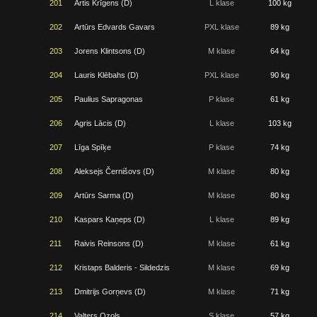
201
Artis Krīgens (D)
L klase
100 kg
202
Artūrs Edvards Gavars
PXL klase
89 kg
203
Jorens Klintsons (D)
M klase
64 kg
204
Lauris Klēbahs (D)
PXL klase
90 kg
205
Paulius Sapragonas
P klase
61 kg
206
Agris Lācis (D)
L klase
103 kg
207
Līga Spīķe
P klase
74 kg
208
Aleksejs Černišovs (D)
M klase
80 kg
209
Artūrs Sarma (D)
M klase
80 kg
210
Kaspars Kaņeps (D)
L klase
89 kg
211
Raivis Reinsons (D)
M klase
61 kg
212
Kristaps Balderis - Sildedzis
M klase
69 kg
213
Dmitrijs Gorņevs (D)
M klase
71 kg
214
Valters Ozols
S klase
57 kg