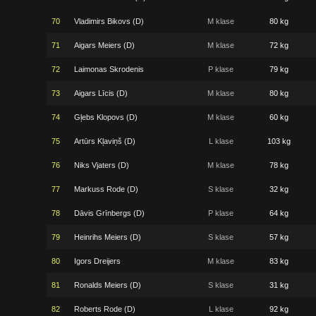
70
Vladimirs Bikovs (D)
M klase
80 kg
71
Aigars Meiers (D)
M klase
72 kg
72
Laimonas Skrodenis
P klase
79 kg
73
Aigars Līcis (D)
M klase
80 kg
74
Gļebs Klopovs (D)
M klase
60 kg
75
Artūrs Kļaviņš (D)
L klase
103 kg
76
Niks Vjaters (D)
M klase
78 kg
77
Markuss Rode (D)
S klase
32 kg
78
Dāvis Grīnbergs (D)
P klase
64 kg
79
Heinrihs Meiers (D)
S klase
57 kg
80
Igors Dreijers
M klase
83 kg
81
Ronalds Meiers (D)
S klase
31 kg
82
Roberts Rode (D)
L klase
92 kg