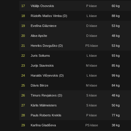
17
Vitālijs Osovskis
P klase
60 kg
18
Rūdolfs Matīss Vimba (D)
L klase
88 kg
19
Evelīna Glāzniece
D klase
53 kg
20
Alise Apsīte
D klase
48 kg
21
Henriks Dovguško (D)
PS klase
53 kg
22
Juris Soltums
L klase
93 kg
23
Jurijs Stavinskis
M klase
85 kg
24
Haralds Višņevskis (D)
L klase
99 kg
25
Dāvis Bērze
M klase
84 kg
26
Timurs Revjakovs (D)
S klase
48 kg
27
Kārlis Mālmeisters
S klase
50 kg
28
Pauls Roberts Kreklis
P klase
77 kg
29
Karlīna Gladiševa
PS klase
38 kg