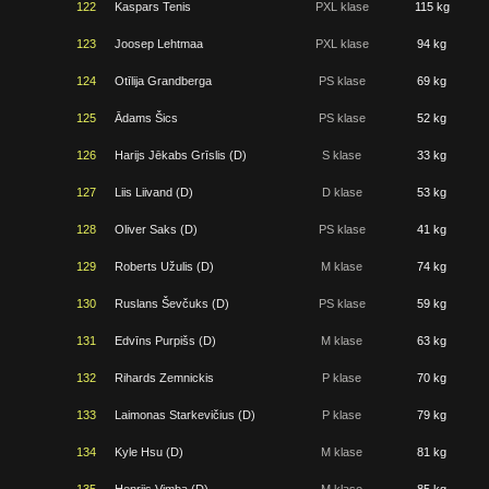
122
Kaspars Tenis
PXL klase
115 kg
123
Joosep Lehtmaa
PXL klase
94 kg
124
Otīlija Grandberga
PS klase
69 kg
125
Ādams Šics
PS klase
52 kg
126
Harijs Jēkabs Grīslis (D)
S klase
33 kg
127
Liis Liivand (D)
D klase
53 kg
128
Oliver Saks (D)
PS klase
41 kg
129
Roberts Užulis (D)
M klase
74 kg
130
Ruslans Ševčuks (D)
PS klase
59 kg
131
Edvīns Purpišs (D)
M klase
63 kg
132
Rihards Zemnickis
P klase
70 kg
133
Laimonas Starkevičius (D)
P klase
79 kg
134
Kyle Hsu (D)
M klase
81 kg