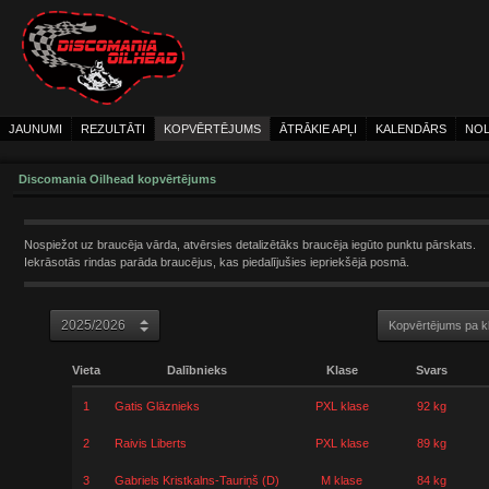
JAUNUMI
REZULTĀTI
KOPVĒRTĒJUMS
ĀTRĀKIE APĻI
KALENDĀRS
NOL
Discomania Oilhead kopvērtējums
Nospiežot uz braucēja vārda, atvērsies detalizētāks braucēja iegūto punktu pārskats.
Iekrāsotās rindas parāda braucējus, kas piedalījušies iepriekšējā posmā.
Kopvērtējums pa 
Vieta
Dalībnieks
Klase
Svars
1
Gatis Glāznieks
PXL klase
92 kg
2
Raivis Liberts
PXL klase
89 kg
3
Gabriels Kristkalns-Tauriņš (D)
M klase
84 kg