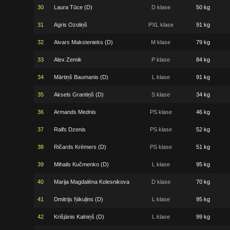
30
Laura Tūce (D)
D klase
50 kg
31
Agris Ozoliņš
PXL klase
91 kg
32
Aivars Makstenieks (D)
M klase
79 kg
33
Alex Zemik
P klase
84 kg
34
Mārtiņš Baumanis (D)
L klase
91 kg
35
Aksels Grantiņš (D)
S klase
34 kg
36
Armands Mednis
PS klase
46 kg
37
Ralfs Dzenis
PS klase
52 kg
38
Ričards Krēmers (D)
PS klase
51 kg
39
Mihails Kučmenko (D)
L klase
95 kg
40
Marija Magdalēna Kolesnikova
D klase
70 kg
41
Dmitrijs Ņikuļins (D)
L klase
95 kg
42
Krišjānis Kalniņš (D)
L klase
99 kg