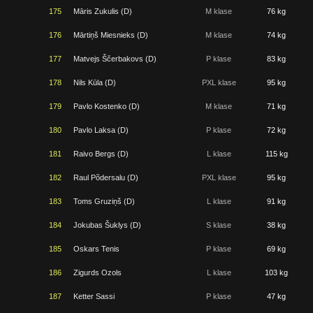
175
Māris Zukulis (D)
M klase
76 kg
176
Mārtiņš Miesnieks (D)
M klase
74 kg
177
Matvejs Ščerbakovs (D)
P klase
83 kg
178
Nils Kūla (D)
PXL klase
95 kg
179
Pavlo Kostenko (D)
M klase
71 kg
180
Pavlo Laksa (D)
P klase
72 kg
181
Raivo Bergs (D)
L klase
115 kg
182
Raul Põdersalu (D)
PXL klase
95 kg
183
Toms Gruziņš (D)
L klase
91 kg
184
Jokubas Šuklys (D)
S klase
38 kg
185
Oskars Tenis
P klase
69 kg
186
Zigurds Ozols
L klase
103 kg
187
Ketter Sassi
P klase
47 kg