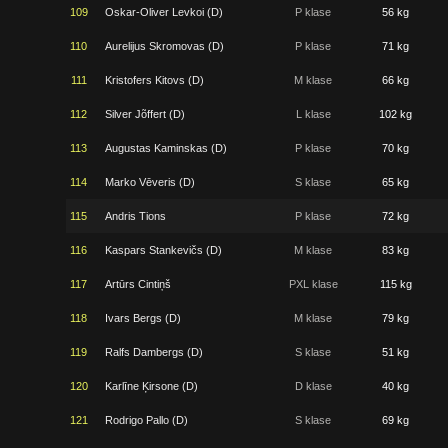
109
Oskar-Oliver Levkoi (D)
P klase
56 kg
110
Aurelijus Skromovas (D)
P klase
71 kg
111
Kristofers Kitovs (D)
M klase
66 kg
112
Silver Jõffert (D)
L klase
102 kg
113
Augustas Kaminskas (D)
P klase
70 kg
114
Marko Vēveris (D)
S klase
65 kg
115
Andris Tions
P klase
72 kg
116
Kaspars Stankevičs (D)
M klase
83 kg
117
Artūrs Cintiņš
PXL klase
115 kg
118
Ivars Bergs (D)
M klase
79 kg
119
Ralfs Dambergs (D)
S klase
51 kg
120
Karlīne Ķirsone (D)
D klase
40 kg
121
Rodrigo Pallo (D)
S klase
69 kg