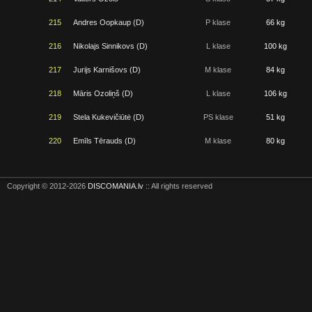
215
Andres Oopkaup (D)
P klase
66 kg
216
Nikolajs Sinnikovs (D)
L klase
100 kg
217
Jurijs Karnišovs (D)
M klase
84 kg
218
Māris Ozoliņš (D)
L klase
106 kg
219
Stela Kukevičiūtė (D)
PS klase
51 kg
220
Emīls Tērauds (D)
M klase
80 kg
Copyright © 2012-2026
DISCOMANIA.lv
:: All rights reserved