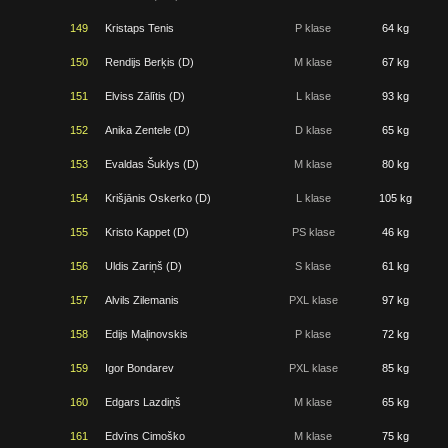
149
Kristaps Tenis
P klase
64 kg
150
Rendijs Berķis (D)
M klase
67 kg
151
Elviss Zālītis (D)
L klase
93 kg
152
Anika Zentele (D)
D klase
65 kg
153
Evaldas Šuklys (D)
M klase
80 kg
154
Krišjānis Oskerko (D)
L klase
105 kg
155
Kristo Kappet (D)
PS klase
46 kg
156
Uldis Zariņš (D)
S klase
61 kg
157
Alvils Zilemanis
PXL klase
97 kg
158
Edijs Maļinovskis
P klase
72 kg
159
Igor Bondarev
PXL klase
85 kg
160
Edgars Lazdiņš
M klase
65 kg
161
Edvīns Cimoško
M klase
75 kg