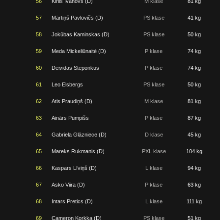
56
Kirils Ivanovs (D)
M klase
81 kg
57
Mārtiņš Pavlovičs (D)
PS klase
41 kg
58
Jokūbas Kaminskas (D)
PS klase
50 kg
59
Meda Mickeliūnaitė (D)
P klase
74 kg
60
Deividas Steponkus
P klase
74 kg
61
Leo Elsbergs
PS klase
50 kg
62
Atis Praudiņš (D)
M klase
81 kg
63
Ainārs Pumpišs
P klase
87 kg
64
Gabriela Glāzniece (D)
D klase
45 kg
65
Mareks Rukmanis (D)
PXL klase
104 kg
66
Kaspars Līviņš (D)
L klase
94 kg
67
Asko Viira (D)
P klase
63 kg
68
Intars Pretics (D)
L klase
111 kg
69
Cameron Korkka (D)
PS klase
51 kg