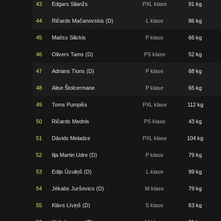
43
Edgars Silanžs
PXL klase
91 kg
44
Ričards Mačanovskis (D)
L klase
86 kg
45
Matīss Silickis
P klase
66 kg
46
Olivers Tams (D)
PS klase
52 kg
47
Adrians Tions (D)
P klase
68 kg
48
Alise Štolcermane
P klase
65 kg
49
Toms Pumpišs
PXL klase
112 kg
50
Ričards Mednis
PS klase
43 kg
51
Dāvids Meladze
PXL klase
104 kg
52
Ilja Martin Udre (D)
P klase
79 kg
53
Edijs Ūzuliņš (D)
L klase
99 kg
54
Jēkabs Jurševics (D)
M klase
79 kg
55
Klāvs Līviņš (D)
S klase
63 kg