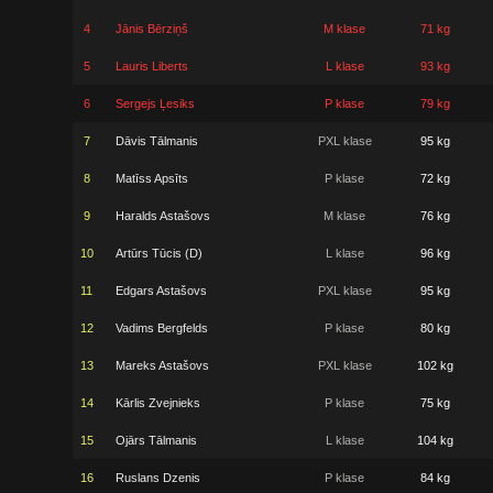
4
Jānis Bērziņš
M klase
71 kg
5
Lauris Liberts
L klase
93 kg
6
Sergejs Ļesiks
P klase
79 kg
7
Dāvis Tālmanis
PXL klase
95 kg
8
Matīss Apsīts
P klase
72 kg
9
Haralds Astašovs
M klase
76 kg
10
Artūrs Tūcis (D)
L klase
96 kg
11
Edgars Astašovs
PXL klase
95 kg
12
Vadims Bergfelds
P klase
80 kg
13
Mareks Astašovs
PXL klase
102 kg
14
Kārlis Zvejnieks
P klase
75 kg
15
Ojārs Tālmanis
L klase
104 kg
16
Ruslans Dzenis
P klase
84 kg