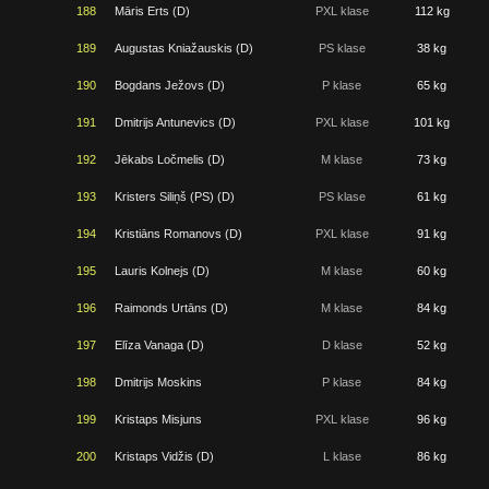
188
Māris Erts (D)
PXL klase
112 kg
189
Augustas Kniažauskis (D)
PS klase
38 kg
190
Bogdans Ježovs (D)
P klase
65 kg
191
Dmitrijs Antunevics (D)
PXL klase
101 kg
192
Jēkabs Ločmelis (D)
M klase
73 kg
193
Kristers Siliņš (PS) (D)
PS klase
61 kg
194
Kristiāns Romanovs (D)
PXL klase
91 kg
195
Lauris Kolnejs (D)
M klase
60 kg
196
Raimonds Urtāns (D)
M klase
84 kg
197
Elīza Vanaga (D)
D klase
52 kg
198
Dmitrijs Moskins
P klase
84 kg
199
Kristaps Misjuns
PXL klase
96 kg
200
Kristaps Vidžis (D)
L klase
86 kg