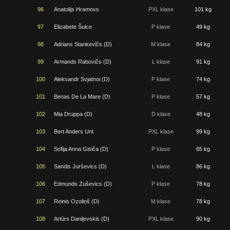
96
Anatolijs Hramovs
PXL klase
101 kg
97
Elizabete Šulce
P klase
49 kg
98
Adrians Stankevičs (D)
M klase
84 kg
99
Armands Rabovičs (D)
L klase
91 kg
100
Aleksandr Svjatnoi (D)
P klase
74 kg
101
Benas De La Mare (D)
P klase
57 kg
102
Mia Druppa (D)
D klase
48 kg
103
Bert Anders Unt
PXL klase
99 kg
104
Sofija Anna Gisiča (D)
P klase
65 kg
105
Sandis Jurševics (D)
L klase
86 kg
106
Edmunds Zuševics (D)
P klase
78 kg
107
Reinis Ozoliņš (D)
M klase
78 kg
108
Artūrs Daniļevskis (D)
PXL klase
90 kg