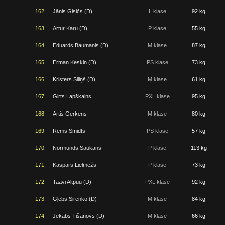
162
Jānis Gisičs (D)
L klase
92 kg
163
Artur Karu (D)
P klase
55 kg
164
Eduards Baumanis (D)
M klase
87 kg
165
Erman Keskin (D)
PS klase
73 kg
166
Kristers Siliņš (D)
M klase
61 kg
167
Ģirts Lapškalns
PXL klase
95 kg
168
Artis Gerkens
M klase
80 kg
169
Rems Smidts
PS klase
57 kg
170
Normunds Saukāns
P klase
113 kg
171
Kaspars Lielmežs
P klase
73 kg
172
Taavi Altpuu (D)
PXL klase
92 kg
173
Gļebs Sirenko (D)
M klase
84 kg
174
Jēkabs Tišanovs (D)
M klase
66 kg