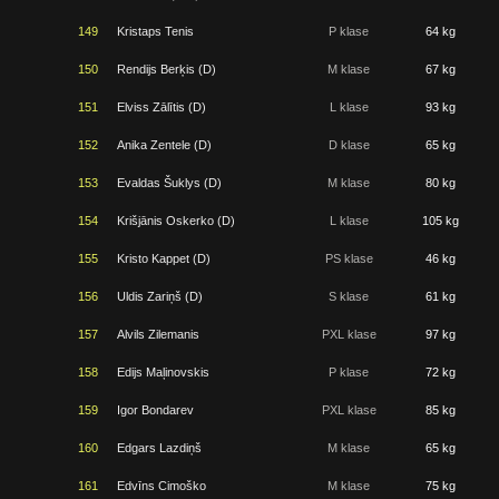
149
Kristaps Tenis
P klase
64 kg
150
Rendijs Berķis (D)
M klase
67 kg
151
Elviss Zālītis (D)
L klase
93 kg
152
Anika Zentele (D)
D klase
65 kg
153
Evaldas Šuklys (D)
M klase
80 kg
154
Krišjānis Oskerko (D)
L klase
105 kg
155
Kristo Kappet (D)
PS klase
46 kg
156
Uldis Zariņš (D)
S klase
61 kg
157
Alvils Zilemanis
PXL klase
97 kg
158
Edijs Maļinovskis
P klase
72 kg
159
Igor Bondarev
PXL klase
85 kg
160
Edgars Lazdiņš
M klase
65 kg
161
Edvīns Cimoško
M klase
75 kg