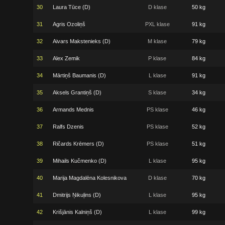
30
Laura Tūce (D)
D klase
50 kg
31
Agris Ozoliņš
PXL klase
91 kg
32
Aivars Makstenieks (D)
M klase
79 kg
33
Alex Zemik
P klase
84 kg
34
Mārtiņš Baumanis (D)
L klase
91 kg
35
Aksels Grantiņš (D)
S klase
34 kg
36
Armands Mednis
PS klase
46 kg
37
Ralfs Dzenis
PS klase
52 kg
38
Ričards Krēmers (D)
PS klase
51 kg
39
Mihails Kučmenko (D)
L klase
95 kg
40
Marija Magdalēna Kolesnikova
D klase
70 kg
41
Dmitrijs Ņikuļins (D)
L klase
95 kg
42
Krišjānis Kalniņš (D)
L klase
99 kg