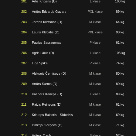
201
Artis Krīgens (D)
L klase
100 kg
202
Artūrs Edvards Gavars
PXL klase
89 kg
203
Jorens Klintsons (D)
M klase
64 kg
204
Lauris Klēbahs (D)
PXL klase
90 kg
205
Paulius Sapragonas
P klase
61 kg
206
Agris Lācis (D)
L klase
103 kg
207
Līga Spīķe
P klase
74 kg
208
Aleksejs Černišovs (D)
M klase
80 kg
209
Artūrs Sarma (D)
M klase
80 kg
210
Kaspars Kaņeps (D)
L klase
89 kg
211
Raivis Reinsons (D)
M klase
61 kg
212
Kristaps Balderis - Sildedzis
M klase
69 kg
213
Dmitrijs Gorņevs (D)
M klase
71 kg
214
Valters Ozols
S klase
57 kg