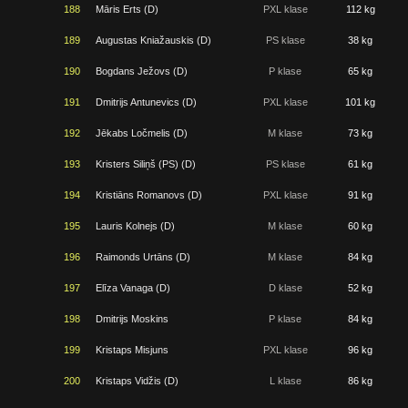
188
Māris Erts (D)
PXL klase
112 kg
189
Augustas Kniažauskis (D)
PS klase
38 kg
190
Bogdans Ježovs (D)
P klase
65 kg
191
Dmitrijs Antunevics (D)
PXL klase
101 kg
192
Jēkabs Ločmelis (D)
M klase
73 kg
193
Kristers Siliņš (PS) (D)
PS klase
61 kg
194
Kristiāns Romanovs (D)
PXL klase
91 kg
195
Lauris Kolnejs (D)
M klase
60 kg
196
Raimonds Urtāns (D)
M klase
84 kg
197
Elīza Vanaga (D)
D klase
52 kg
198
Dmitrijs Moskins
P klase
84 kg
199
Kristaps Misjuns
PXL klase
96 kg
200
Kristaps Vidžis (D)
L klase
86 kg