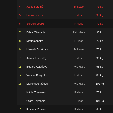
4
Jānis Bērziņš
M klase
71 kg
5
Lauris Liberts
L klase
93 kg
6
Sergejs Ļesiks
P klase
79 kg
7
Dāvis Tālmanis
PXL klase
95 kg
8
Matīss Apsīts
P klase
72 kg
9
Haralds Astašovs
M klase
76 kg
10
Artūrs Tūcis (D)
L klase
96 kg
11
Edgars Astašovs
PXL klase
95 kg
12
Vadims Bergfelds
P klase
80 kg
13
Mareks Astašovs
PXL klase
102 kg
14
Kārlis Zvejnieks
P klase
75 kg
15
Ojārs Tālmanis
L klase
104 kg
16
Ruslans Dzenis
P klase
84 kg