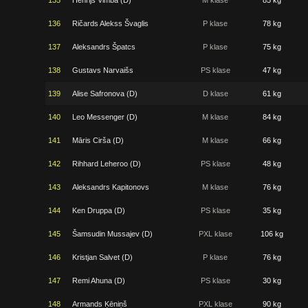
135
Henrijs Vimba (D)
M klase
85 kg
136
Ričards Alekss Švaglis
P klase
78 kg
137
Aleksandrs Špatcs
P klase
75 kg
138
Gustavs Narvaišs
PS klase
47 kg
139
Alise Safronova (D)
D klase
61 kg
140
Leo Messenger (D)
M klase
84 kg
141
Māris Cirša (D)
M klase
66 kg
142
Rihhard Leheroo (D)
PS klase
48 kg
143
Aleksandrs Kapitonovs
M klase
76 kg
144
Ken Druppa (D)
PS klase
35 kg
145
Šamsudin Mussajev (D)
PXL klase
106 kg
146
Kristjan Salvet (D)
P klase
76 kg
147
Remi Ahuna (D)
PS klase
30 kg
148
Armands Ķēniņš
PXL klase
90 kg