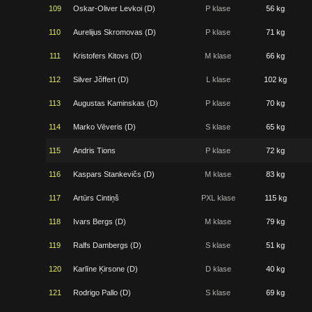
109
Oskar-Oliver Levkoi (D)
P klase
56 kg
110
Aurelijus Skromovas (D)
P klase
71 kg
111
Kristofers Kitovs (D)
M klase
66 kg
112
Silver Jõffert (D)
L klase
102 kg
113
Augustas Kaminskas (D)
P klase
70 kg
114
Marko Vēveris (D)
S klase
65 kg
115
Andris Tions
P klase
72 kg
116
Kaspars Stankevičs (D)
M klase
83 kg
117
Artūrs Cintiņš
PXL klase
115 kg
118
Ivars Bergs (D)
M klase
79 kg
119
Ralfs Dambergs (D)
S klase
51 kg
120
Karlīne Ķirsone (D)
D klase
40 kg
121
Rodrigo Pallo (D)
S klase
69 kg