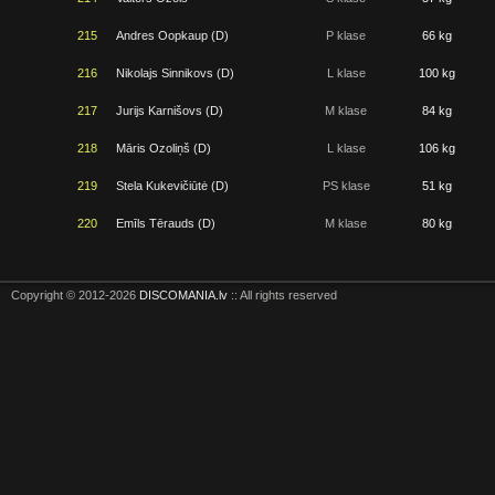
215
Andres Oopkaup (D)
P klase
66 kg
216
Nikolajs Sinnikovs (D)
L klase
100 kg
217
Jurijs Karnišovs (D)
M klase
84 kg
218
Māris Ozoliņš (D)
L klase
106 kg
219
Stela Kukevičiūtė (D)
PS klase
51 kg
220
Emīls Tērauds (D)
M klase
80 kg
Copyright © 2012-2026
DISCOMANIA.lv
:: All rights reserved