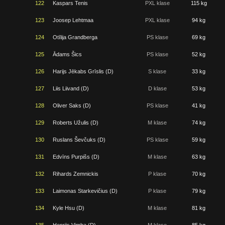
122
Kaspars Tenis
PXL klase
115 kg
123
Joosep Lehtmaa
PXL klase
94 kg
124
Otīlija Grandberga
PS klase
69 kg
125
Ādams Šics
PS klase
52 kg
126
Harijs Jēkabs Grīslis (D)
S klase
33 kg
127
Liis Liivand (D)
D klase
53 kg
128
Oliver Saks (D)
PS klase
41 kg
129
Roberts Užulis (D)
M klase
74 kg
130
Ruslans Ševčuks (D)
PS klase
59 kg
131
Edvīns Purpišs (D)
M klase
63 kg
132
Rihards Zemnickis
P klase
70 kg
133
Laimonas Starkevičius (D)
P klase
79 kg
134
Kyle Hsu (D)
M klase
81 kg