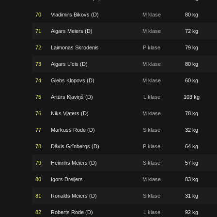
70
Vladimirs Bikovs (D)
M klase
80 kg
71
Aigars Meiers (D)
M klase
72 kg
72
Laimonas Skrodenis
P klase
79 kg
73
Aigars Līcis (D)
M klase
80 kg
74
Gļebs Klopovs (D)
M klase
60 kg
75
Artūrs Kļaviņš (D)
L klase
103 kg
76
Niks Vjaters (D)
M klase
78 kg
77
Markuss Rode (D)
S klase
32 kg
78
Dāvis Grīnbergs (D)
P klase
64 kg
79
Heinrihs Meiers (D)
S klase
57 kg
80
Igors Dreijers
M klase
83 kg
81
Ronalds Meiers (D)
S klase
31 kg
82
Roberts Rode (D)
L klase
92 kg