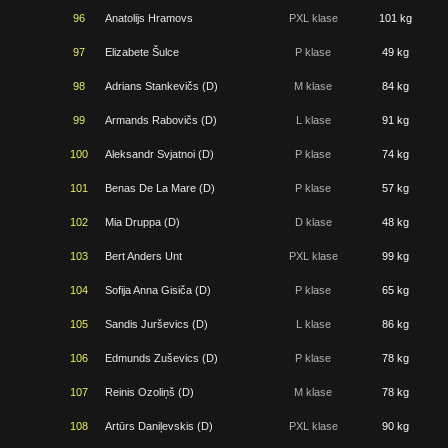
96
Anatolijs Hramovs
PXL klase
101 kg
97
Elizabete Šulce
P klase
49 kg
98
Adrians Stankevičs (D)
M klase
84 kg
99
Armands Rabovičs (D)
L klase
91 kg
100
Aleksandr Svjatnoi (D)
P klase
74 kg
101
Benas De La Mare (D)
P klase
57 kg
102
Mia Druppa (D)
D klase
48 kg
103
Bert Anders Unt
PXL klase
99 kg
104
Sofija Anna Gisiča (D)
P klase
65 kg
105
Sandis Jurševics (D)
L klase
86 kg
106
Edmunds Zuševics (D)
P klase
78 kg
107
Reinis Ozoliņš (D)
M klase
78 kg
108
Artūrs Daniļevskis (D)
PXL klase
90 kg