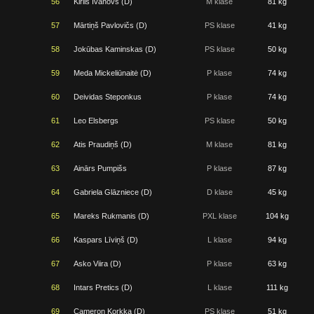
56
Kirils Ivanovs (D)
M klase
81 kg
57
Mārtiņš Pavlovičs (D)
PS klase
41 kg
58
Jokūbas Kaminskas (D)
PS klase
50 kg
59
Meda Mickeliūnaitė (D)
P klase
74 kg
60
Deividas Steponkus
P klase
74 kg
61
Leo Elsbergs
PS klase
50 kg
62
Atis Praudiņš (D)
M klase
81 kg
63
Ainārs Pumpišs
P klase
87 kg
64
Gabriela Glāzniece (D)
D klase
45 kg
65
Mareks Rukmanis (D)
PXL klase
104 kg
66
Kaspars Līviņš (D)
L klase
94 kg
67
Asko Viira (D)
P klase
63 kg
68
Intars Pretics (D)
L klase
111 kg
69
Cameron Korkka (D)
PS klase
51 kg