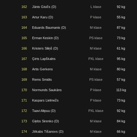
162
Jānis Gisičs (D)
L klase
92 kg
163
Artur Karu (D)
P klase
55 kg
164
Eduards Baumanis (D)
M klase
87 kg
165
Erman Keskin (D)
PS klase
73 kg
166
Kristers Siliņš (D)
M klase
61 kg
167
Ģirts Lapškalns
PXL klase
95 kg
168
Artis Gerkens
M klase
80 kg
169
Rems Smidts
PS klase
57 kg
170
Normunds Saukāns
P klase
113 kg
171
Kaspars Lielmežs
P klase
73 kg
172
Taavi Altpuu (D)
PXL klase
92 kg
173
Gļebs Sirenko (D)
M klase
84 kg
174
Jēkabs Tišanovs (D)
M klase
66 kg