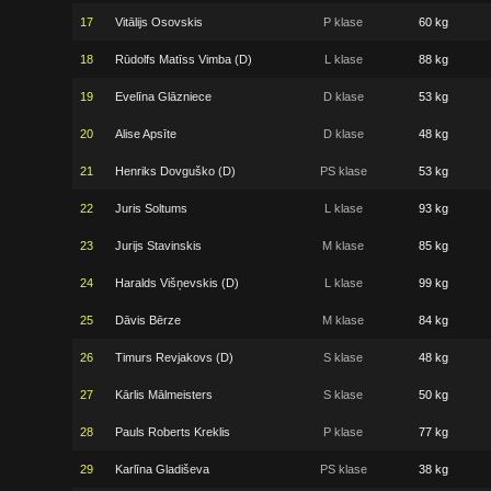
17
Vitālijs Osovskis
P klase
60 kg
18
Rūdolfs Matīss Vimba (D)
L klase
88 kg
19
Evelīna Glāzniece
D klase
53 kg
20
Alise Apsīte
D klase
48 kg
21
Henriks Dovguško (D)
PS klase
53 kg
22
Juris Soltums
L klase
93 kg
23
Jurijs Stavinskis
M klase
85 kg
24
Haralds Višņevskis (D)
L klase
99 kg
25
Dāvis Bērze
M klase
84 kg
26
Timurs Revjakovs (D)
S klase
48 kg
27
Kārlis Mālmeisters
S klase
50 kg
28
Pauls Roberts Kreklis
P klase
77 kg
29
Karlīna Gladiševa
PS klase
38 kg