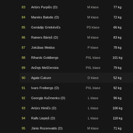
83
Artūrs Purpišs (D)
M klase
77 kg
84
Mareks Balodis (D)
M klase
72 kg
85
Genādijs Grinkēvičs
PS klase
66 kg
86
Rainers Bāriņš (D)
M klase
83 kg
87
Jokūbas Meidus
P klase
78 kg
88
Rihards Goldbergs
PXL klase
101 kg
89
Anžejs Meščerskis
PXL klase
79 kg
90
Agate Cukure
D klase
52 kg
91
Ivars Freibergs (D)
PXL klase
92 kg
92
Georgijs Kučmenko (D)
L klase
96 kg
93
Artūrs Himičs (D)
L klase
106 kg
94
Ralfs Liepiņš (D)
L klase
118 kg
95
Jānis Rozenvalds (D)
M klase
71 kg