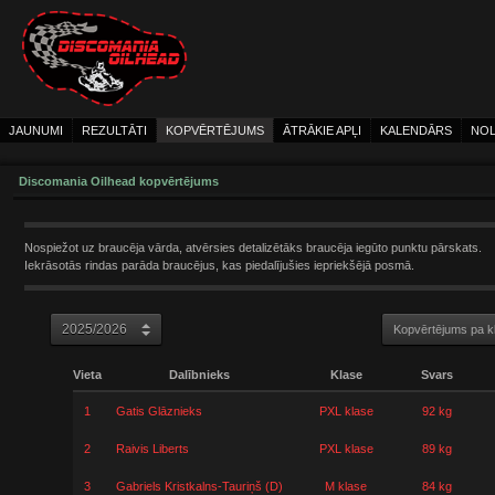
JAUNUMI
REZULTĀTI
KOPVĒRTĒJUMS
ĀTRĀKIE APĻI
KALENDĀRS
NOL
Discomania Oilhead kopvērtējums
Nospiežot uz braucēja vārda, atvērsies detalizētāks braucēja iegūto punktu pārskats.
Iekrāsotās rindas parāda braucējus, kas piedalījušies iepriekšējā posmā.
Kopvērtējums pa 
Vieta
Dalībnieks
Klase
Svars
1
Gatis Glāznieks
PXL klase
92 kg
2
Raivis Liberts
PXL klase
89 kg
3
Gabriels Kristkalns-Tauriņš (D)
M klase
84 kg