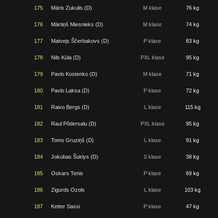
175
Māris Zukulis (D)
M klase
76 kg
176
Mārtiņš Miesnieks (D)
M klase
74 kg
177
Matvejs Ščerbakovs (D)
P klase
83 kg
178
Nils Kūla (D)
PXL klase
95 kg
179
Pavlo Kostenko (D)
M klase
71 kg
180
Pavlo Laksa (D)
P klase
72 kg
181
Raivo Bergs (D)
L klase
115 kg
182
Raul Põdersalu (D)
PXL klase
95 kg
183
Toms Gruziņš (D)
L klase
91 kg
184
Jokubas Šuklys (D)
S klase
38 kg
185
Oskars Tenis
P klase
69 kg
186
Zigurds Ozols
L klase
103 kg
187
Ketter Sassi
P klase
47 kg