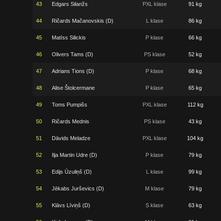
43
Edgars Silanžs
PXL klase
91 kg
44
Ričards Mačanovskis (D)
L klase
86 kg
45
Matīss Silickis
P klase
66 kg
46
Olivers Tams (D)
PS klase
52 kg
47
Adrians Tions (D)
P klase
68 kg
48
Alise Štolcermane
P klase
65 kg
49
Toms Pumpišs
PXL klase
112 kg
50
Ričards Mednis
PS klase
43 kg
51
Dāvids Meladze
PXL klase
104 kg
52
Ilja Martin Udre (D)
P klase
79 kg
53
Edijs Ūzuliņš (D)
L klase
99 kg
54
Jēkabs Jurševics (D)
M klase
79 kg
55
Klāvs Līviņš (D)
S klase
63 kg