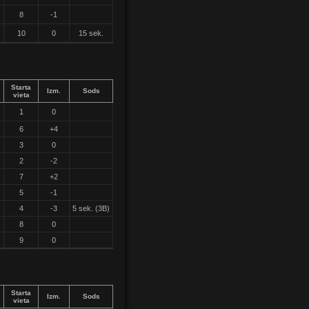
8
-1
10
0
15 sek.
Starta
Izm.
Sods
vieta
1
0
6
+4
3
0
2
-2
7
+2
5
-1
4
-3
5 sek. (3B)
8
0
9
0
Starta
Izm.
Sods
vieta