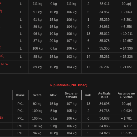
)
L
111 kg
0 kg
111 kg
2
35.011
10 apļi
Č)
L
91 kg
15 kg
106 kg
5
34.957
+ 2.063
L
91 kg
15 kg
106 kg
1
35.239
+ 3.391
a
L
89 kg
15 kg
104 kg
9
34.961
+ 6.356
L
96 kg
10 kg
106 kg
13
35.012
+ 10.211
L
87 kg
20 kg
107 kg
6
35.078
+ 12.657
)
L
106 kg
0 kg
106 kg
7
35.355
+ 14.336
(Č)
L
88 kg
15 kg
103 kg
14
35.261
+ 15.336
NEW
s
L
89 kg
15 kg
104 kg
12
36.207
+ 21.051
6. pusfināls (PXL klase)
Svars ar
Ātrākais
Atstarpe no
Klase
Svars
Atsv.
Gok.
atsvaru
laiks
1. vietas
PXL
92 kg
15 kg
107 kg
13
34.695
10 apļi
PXL
100 kg
5 kg
105 kg
2
34.738
+ 0.934
S)
PXL
106 kg
0 kg
106 kg
6
34.687
+ 1.781
PXL
101 kg
5 kg
106 kg
7
34.886
+ 4.117
PXL
94 kg
10 kg
104 kg
5
34.828
+ 5.535