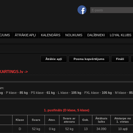
ĒJUMS
ĀTRĀKIE APĻI
KALENDĀRS
NOLIKUMS
DALĪBNIEKI
LOYAL KLUBS
Ātrākie apļi
Posma kopvērtējums
Fināli
 KARTINGS.lv ->
ām:
kg
· P klase -
85 kg
· PS klase -
61 kg
· L klase -
105 kg
· PXL klase -
105 kg
· M klase -
85
1. pusfināls (D klase, S klase)
Svars ar
Ātrākais
Atstarpe no
Klase
Svars
Atsv.
Gok.
atsvaru
laiks
1. vietas
D
52 kg
0 kg
52 kg
13
34.090
10 apļi