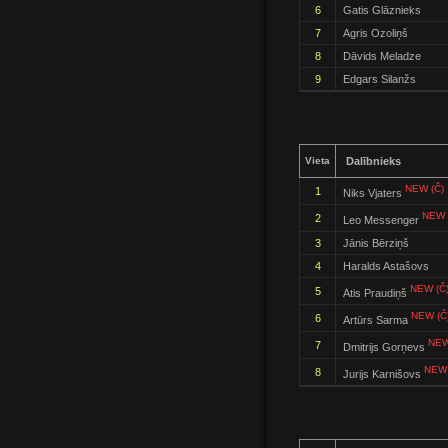
6
Gatis Glāznieks
7
Agris Ozoliņš
8
Dāvids Meladze
9
Edgars Silanžs
Vieta
Dalībnieks
NEW (Č)
1
Niks Vjaters
NEW 
2
Leo Messenger
3
Jānis Bērziņš
4
Haralds Astašovs
NEW (Č
5
Atis Praudiņš
NEW (Č
6
Artūrs Sarma
NEW
7
Dmitrijs Gorņevs
NEW 
8
Jurijs Karnišovs