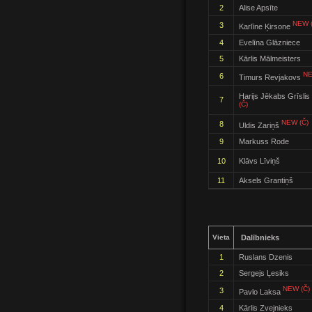
2
Alise Apsīte
NEW (
3
Karlīne Ķirsone
4
Evelīna Glāzniece
5
Kārlis Mālmeisters
NE
6
Timurs Revjakovs
Harijs Jēkabs Grīslis
7
(Č)
NEW (Č)
8
Uldis Zariņš
9
Markuss Rode
10
Klāvs Līviņš
11
Aksels Grantiņš
Vieta
Dalībnieks
1
Ruslans Dzenis
2
Sergejs Ļesiks
NEW (Č)
3
Pavlo Laksa
4
Kārlis Zvejnieks