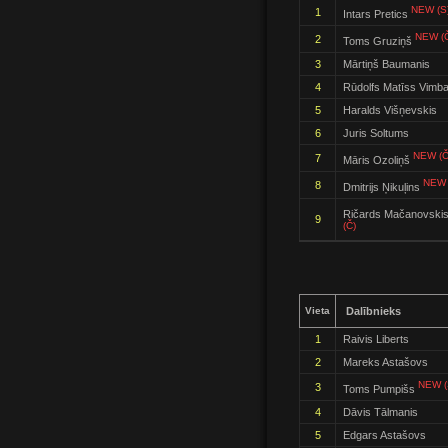
NEW (S
1
Intars Pretics
NEW (
2
Toms Gruziņš
3
Mārtiņš Baumanis
4
Rūdolfs Matīss Vimb
5
Haralds Višņevskis
6
Juris Soltums
NEW (Č
7
Māris Ozoliņš
NEW 
8
Dmitrijs Ņikuļins
Ričards Mačanovski
9
(Č)
Vieta
Dalībnieks
1
Raivis Liberts
2
Mareks Astašovs
NEW (
3
Toms Pumpišs
4
Dāvis Tālmanis
5
Edgars Astašovs