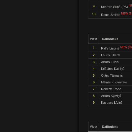
N
9
Kristers Siliņš (PS)
NEW (S
10
Rems Smidts
Vieta
Dalībnieks
NEW (Č)
1
Ralfs Liepiņš
2
Lauris Liberts
3
Artūrs Tūcis
4
Krišjānis Kalniņš
5
Ojārs Tālmanis
6
Mihails Kučmenko
7
Roberts Rode
8
Artūrs Kļaviņš
9
Kaspars Līviņš
Vieta
Dalībnieks