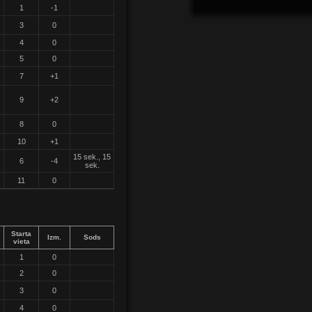
1
-1
3
0
4
0
5
0
7
+1
9
+2
8
0
10
+1
15 sek., 15
6
-4
sek.
11
0
Starta
Izm.
Sods
vieta
1
0
2
0
3
0
4
0