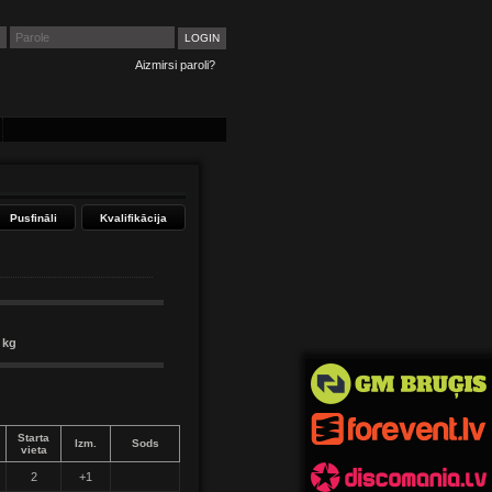
Aizmirsi paroli?
Pusfināli
Kvalifikācija
 kg
Starta
Izm.
Sods
vieta
2
+1