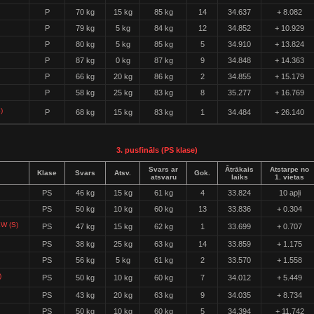
P
70 kg
15 kg
85 kg
14
34.637
+ 8.082
P
79 kg
5 kg
84 kg
12
34.852
+ 10.929
P
80 kg
5 kg
85 kg
5
34.910
+ 13.824
P
87 kg
0 kg
87 kg
9
34.848
+ 14.363
P
66 kg
20 kg
86 kg
2
34.855
+ 15.179
P
58 kg
25 kg
83 kg
8
35.277
+ 16.769
)
P
68 kg
15 kg
83 kg
1
34.484
+ 26.140
3. pusfināls (PS klase)
Svars ar
Ātrākais
Atstarpe no
Klase
Svars
Atsv.
Gok.
atsvaru
laiks
1. vietas
PS
46 kg
15 kg
61 kg
4
33.824
10 apļi
PS
50 kg
10 kg
60 kg
13
33.836
+ 0.304
W (S)
PS
47 kg
15 kg
62 kg
1
33.699
+ 0.707
PS
38 kg
25 kg
63 kg
14
33.859
+ 1.175
PS
56 kg
5 kg
61 kg
2
33.570
+ 1.558
)
PS
50 kg
10 kg
60 kg
7
34.012
+ 5.449
PS
43 kg
20 kg
63 kg
9
34.035
+ 8.734
PS
50 kg
10 kg
60 kg
5
34.394
+ 11.742