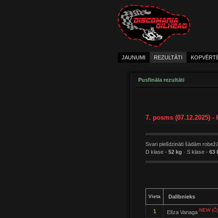
JAUNUMI
REZULTĀTI
KOPVĒRT
Pusfināla rezultāti
7. posms (07.12.2025) -
Svari pielīdzināti šādām robež
D klase -
52 kg
· S klase -
63 
Vieta
Dalībnieks
NEW (Č)
1
Elīza Vanaga