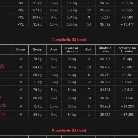
PXL
91 kg
15 kg
106 kg
1
34.828
+ 6.574
PXL
87 kg
20 kg
107 kg
12
35.192
+ 8.555
PXL
104 kg
0 kg
104 kg
9
35.117
+ 9.586
PXL
91 kg
15 kg
106 kg
14
35.422
+ 13.477
7. pusfināls (M klase)
Svars ar
Ātrākais
Atstarpe no
Klase
Svars
Atsv.
Gok.
atsvaru
laiks
1. vietas
M
78 kg
5 kg
83 kg
2
34.027
10 apļi
(Č)
M
84 kg
0 kg
84 kg
13
34.430
+ 5.687
M
68 kg
15 kg
83 kg
6
34.719
+ 6.301
M
71 kg
15 kg
86 kg
12
34.687
+ 7.937
)
M
79 kg
5 kg
84 kg
7
34.821
+ 9.613
)
M
80 kg
5 kg
85 kg
14
34.942
+ 11.547
 (Č)
M
71 kg
15 kg
86 kg
5
34.961
+ 14.203
(Č)
M
84 kg
0 kg
84 kg
1
35.372
+ 17.258
8. pusfināls (M klase)