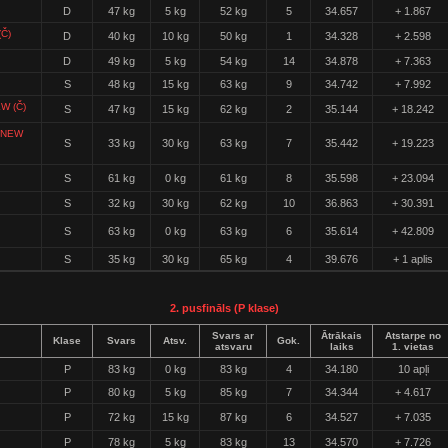
D
47 kg
5 kg
52 kg
5
34.657
+ 1.867
Č)
D
40 kg
10 kg
50 kg
1
34.328
+ 2.598
D
49 kg
5 kg
54 kg
14
34.878
+ 7.363
S
48 kg
15 kg
63 kg
9
34.742
+ 7.992
W (Č)
S
47 kg
15 kg
62 kg
2
35.144
+ 18.242
NEW
S
33 kg
30 kg
63 kg
7
35.442
+ 19.223
S
61 kg
0 kg
61 kg
8
35.598
+ 23.094
S
32 kg
30 kg
62 kg
10
36.863
+ 30.391
S
63 kg
0 kg
63 kg
6
35.614
+ 42.809
S
35 kg
30 kg
65 kg
4
39.676
+ 1 aplis
2. pusfināls (P klase)
Svars ar
Ātrākais
Atstarpe no
Klase
Svars
Atsv.
Gok.
atsvaru
laiks
1. vietas
P
83 kg
0 kg
83 kg
4
34.180
10 apļi
P
80 kg
5 kg
85 kg
7
34.344
+ 4.617
P
72 kg
15 kg
87 kg
6
34.527
+ 7.035
P
78 kg
5 kg
83 kg
13
34.570
+ 7.726