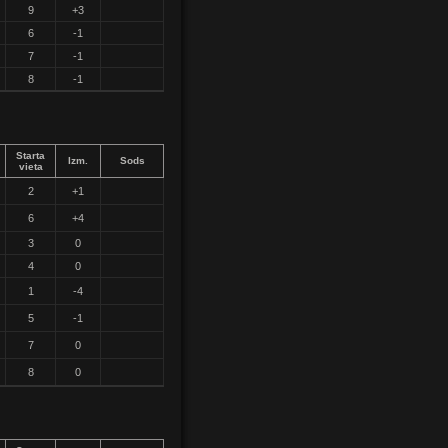
9
+3
6
-1
7
-1
8
-1
Starta
Izm.
Sods
vieta
2
+1
6
+4
3
0
4
0
1
-4
5
-1
7
0
8
0