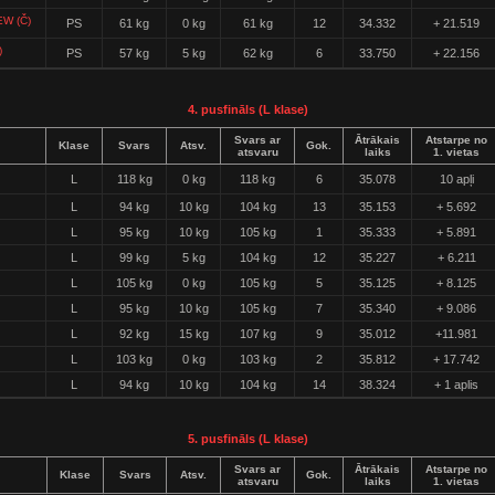
EW (Č)
PS
61 kg
0 kg
61 kg
12
34.332
+ 21.519
)
PS
57 kg
5 kg
62 kg
6
33.750
+ 22.156
4. pusfināls (L klase)
Svars ar
Ātrākais
Atstarpe no
Klase
Svars
Atsv.
Gok.
atsvaru
laiks
1. vietas
L
118 kg
0 kg
118 kg
6
35.078
10 apļi
L
94 kg
10 kg
104 kg
13
35.153
+ 5.692
L
95 kg
10 kg
105 kg
1
35.333
+ 5.891
L
99 kg
5 kg
104 kg
12
35.227
+ 6.211
L
105 kg
0 kg
105 kg
5
35.125
+ 8.125
L
95 kg
10 kg
105 kg
7
35.340
+ 9.086
L
92 kg
15 kg
107 kg
9
35.012
+11.981
L
103 kg
0 kg
103 kg
2
35.812
+ 17.742
L
94 kg
10 kg
104 kg
14
38.324
+ 1 aplis
5. pusfināls (L klase)
Svars ar
Ātrākais
Atstarpe no
Klase
Svars
Atsv.
Gok.
atsvaru
laiks
1. vietas