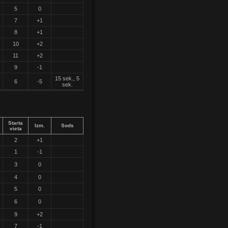
5
0
7
+1
8
+1
10
+2
11
+2
9
-1
15 sek., 5
6
-5
sek.
Starta
Izm.
Sods
vieta
2
+1
1
-1
3
0
4
0
5
0
6
0
9
+2
7
-1