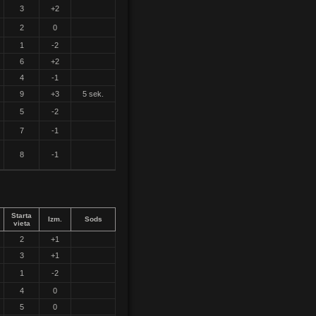
3
+2
2
0
1
-2
6
+2
4
-1
9
+3
5 sek.
5
-2
7
-1
8
-1
Starta
Izm.
Sods
vieta
2
+1
3
+1
1
-2
4
0
5
0