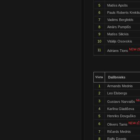
5
Matīss Apsīts
6
Pauls Roberts Kreklis
7
Vadims Bergfelds
8
Ainārs Pumpišs
9
Matīss Silickis
10
Vitālijs Osovskis
NEW (S
11
Adrians Tions
Vieta
Dalībnieks
1
Armands Mednis
2
Leo Elsbergs
NE
3
Gustavs Narvaišs
4
Karlīna Gladiševa
5
Henriks Dovguško
NEW (Č
6
Olivers Tams
7
Ričards Mednis
8
Ralfs Dzenis