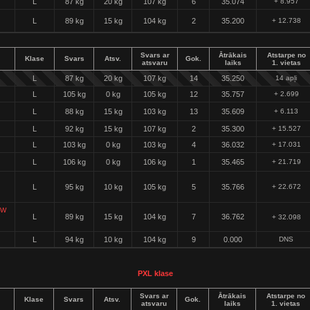
L
87 kg
20 kg
107 kg
6
35.074
+ 8.957
L
89 kg
15 kg
104 kg
2
35.200
+ 12.738
Svars ar
Ātrākais
Atstarpe no
Klase
Svars
Atsv.
Gok.
atsvaru
laiks
1. vietas
L
87 kg
20 kg
107 kg
14
35.250
14 apļi
L
105 kg
0 kg
105 kg
12
35.757
+ 2.699
L
88 kg
15 kg
103 kg
13
35.609
+ 6.113
L
92 kg
15 kg
107 kg
2
35.300
+ 15.527
L
103 kg
0 kg
103 kg
4
36.032
+ 17.031
L
106 kg
0 kg
106 kg
1
35.465
+ 21.719
L
95 kg
10 kg
105 kg
5
35.766
+ 22.672
EW
L
89 kg
15 kg
104 kg
7
36.762
+ 32.098
L
94 kg
10 kg
104 kg
9
0.000
DNS
PXL klase
Svars ar
Ātrākais
Atstarpe no
Klase
Svars
Atsv.
Gok.
atsvaru
laiks
1. vietas