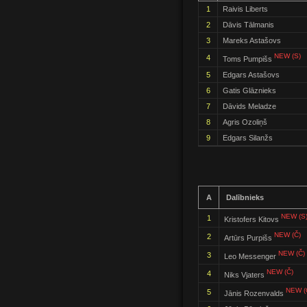
1
Raivis Liberts
2
Dāvis Tālmanis
3
Mareks Astašovs
NEW (S)
4
Toms Pumpišs
5
Edgars Astašovs
6
Gatis Glāznieks
7
Dāvids Meladze
8
Agris Ozoliņš
9
Edgars Silanžs
A
Dalībnieks
NEW (S
1
Kristofers Kitovs
NEW (Č)
2
Artūrs Purpišs
NEW (Č)
3
Leo Messenger
NEW (Č)
4
Niks Vjaters
NEW (
5
Jānis Rozenvalds