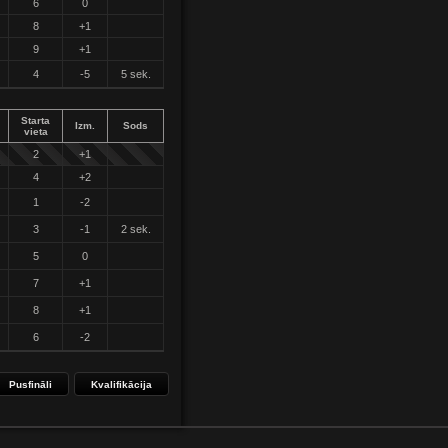
6
0
8
+1
9
+1
4
-5
5 sek.
Starta
Izm.
Sods
vieta
2
+1
4
+2
1
-2
3
-1
2 sek.
5
0
7
+1
8
+1
6
-2
Pusfināli
Kvalifikācija