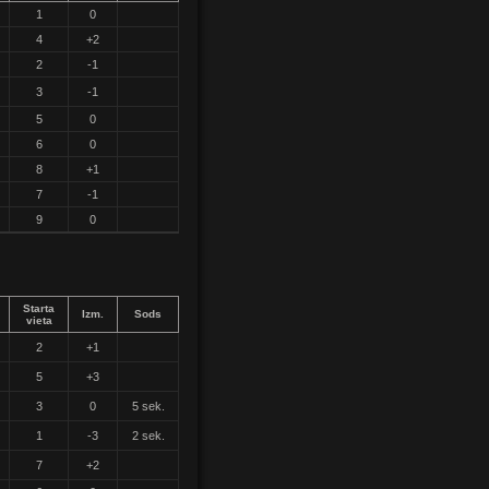
1
0
4
+2
2
-1
3
-1
5
0
6
0
8
+1
7
-1
9
0
Starta
Izm.
Sods
vieta
2
+1
5
+3
3
0
5 sek.
1
-3
2 sek.
7
+2