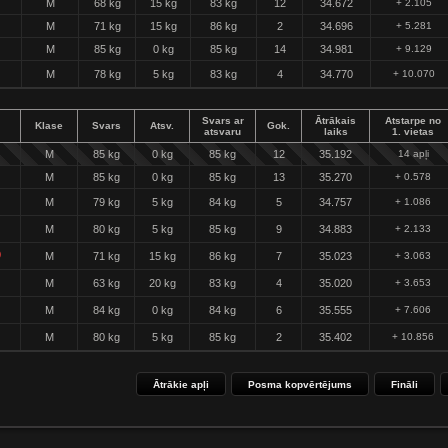
M
68 kg
15 kg
83 kg
12
34.672
+ 2.105
M
71 kg
15 kg
86 kg
2
34.696
+ 5.281
M
85 kg
0 kg
85 kg
14
34.981
+ 9.129
M
78 kg
5 kg
83 kg
4
34.770
+ 10.070
Svars ar
Ātrākais
Atstarpe no
Klase
Svars
Atsv.
Gok.
atsvaru
laiks
1. vietas
M
85 kg
0 kg
85 kg
12
35.192
14 apļi
M
85 kg
0 kg
85 kg
13
35.270
+ 0.578
M
79 kg
5 kg
84 kg
5
34.757
+ 1.086
M
80 kg
5 kg
85 kg
9
34.883
+ 2.133
)
M
71 kg
15 kg
86 kg
7
35.023
+ 3.063
M
63 kg
20 kg
83 kg
4
35.020
+ 3.653
M
84 kg
0 kg
84 kg
6
35.555
+ 7.606
M
80 kg
5 kg
85 kg
2
35.402
+ 10.856
Ātrākie apļi
Posma kopvērtējums
Fināli