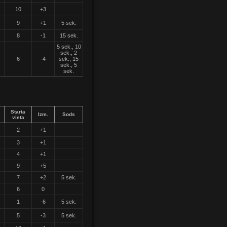
10
+3
9
+1
5 sek.
8
-1
15 sek.
5 sek., 10
sek., 2
6
-4
sek., 15
sek., 5
sek.
Starta
Izm.
Sods
vieta
2
+1
3
+1
4
+1
9
+5
7
+2
5 sek.
6
0
1
-6
5 sek.
5
-3
5 sek.