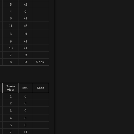
5
+2
4
0
6
+1
11
+5
3
-4
9
+1
10
+1
7
-3
8
-3
5 sek.
Starta
Izm.
Sods
vieta
1
0
2
0
3
0
4
0
5
0
7
+1