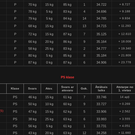
P
70 kg
15 kg
85 kg
1
34.722
+ 8.727
P
78 kg
5 kg
83 kg
4
34.696
+ 9.188
P
79 kg
5 kg
84 kg
14
34.785
+ 9.934
P
68 kg
15 kg
83 kg
13
34.715
+ 11.293
P
72 kg
15 kg
87 kg
7
35.125
+ 12.610
P
66 kg
20 kg
86 kg
9
35.164
+ 18.008
P
58 kg
25 kg
83 kg
2
34.777
+ 19.340
P
80 kg
5 kg
85 kg
8
35.184
+ 21.809
P
87 kg
0 kg
87 kg
6
34.906
+ 23.778
PS klase
Svars ar
Ātrākais
Atstarpe no
Klase
Svars
Atsv.
Gok.
atsvaru
laiks
1. vietas
PS
46 kg
15 kg
61 kg
7
33.746
14 apļi
PS
50 kg
10 kg
60 kg
9
33.727
+ 0.269
S)
PS
47 kg
15 kg
62 kg
5
33.906
+ 2.562
PS
38 kg
25 kg
63 kg
6
33.993
+ 3.555
PS
56 kg
5 kg
61 kg
1
33.731
+ 4.051
PS
43 kg
20 kg
63 kg
12
34.258
+ 11.660