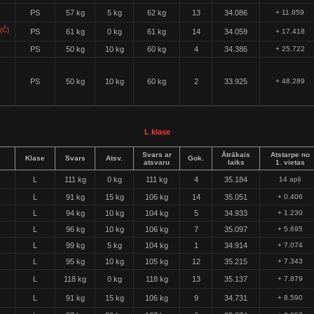
PS
57 kg
5 kg
62 kg
13
34.086
+ 11.859
(Č)
PS
61 kg
0 kg
61 kg
14
34.059
+ 17.418
PS
50 kg
10 kg
60 kg
4
34.386
+ 25.722
PS
50 kg
10 kg
60 kg
2
33.925
+ 48.289
L klase
Svars ar
Ātrākais
Atstarpe no
Klase
Svars
Atsv.
Gok.
atsvaru
laiks
1. vietas
L
111 kg
0 kg
111 kg
4
35.184
14 apļi
L
91 kg
15 kg
106 kg
14
35.051
+ 0.406
L
94 kg
10 kg
104 kg
5
34.933
+ 1.230
L
96 kg
10 kg
106 kg
7
35.097
+ 5.695
L
99 kg
5 kg
104 kg
1
34.914
+ 7.074
L
95 kg
10 kg
105 kg
12
35.215
+ 7.343
L
118 kg
0 kg
118 kg
13
35.137
+ 7.879
L
91 kg
15 kg
106 kg
9
34.731
+ 8.590