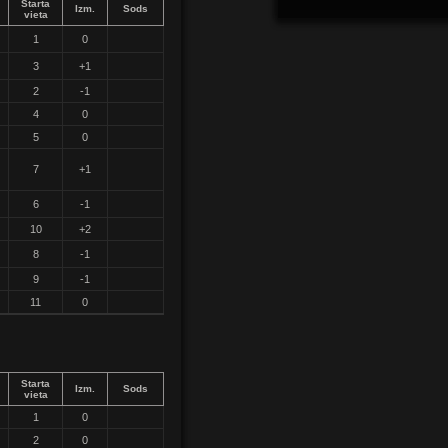
Starta
Izm.
Sods
vieta
1
0
3
+1
2
-1
4
0
5
0
7
+1
6
-1
10
+2
8
-1
9
-1
11
0
Starta
Izm.
Sods
vieta
1
0
2
0