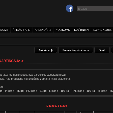
ĒJUMS
ĀTRĀKIE APĻI
KALENDĀRS
NOLIKUMS
DALĪBNIEKI
LOYAL KLUBS
Ātrākie apļi
Posma kopvērtējums
Fināli
 KARTINGS.lv ->
as apzīmē dalībniekus, kas pārcelti uz augstāku finālu.
bnieki, kas braucienā nokļuvuši no zemāka fināla brauciena.
ām:
kg
· P klase -
85 kg
· PS klase -
61 kg
· L klase -
105 kg
· PXL klase -
105 kg
· M klase -
85
D klase, S klase