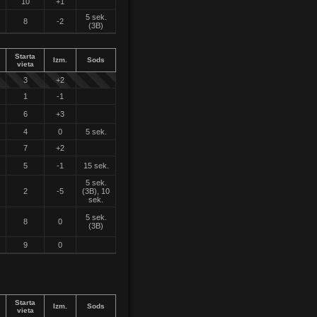
10
+1
5 sek.
8
-2
(3B)
Starta
Izm.
Sods
vieta
3
+2
1
-1
6
+3
4
0
5 sek.
7
+2
5
-1
15 sek.
5 sek.
2
-5
(3B), 10
sek.
5 sek.
8
0
(3B)
9
0
Starta
Izm.
Sods
vieta