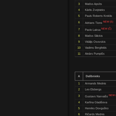
3
Matīss Apsīts
4
Kārlis Zvejnieks
5
Pauls Roberts Kreklis
NEW (S)
6
Adrians Tions
NEW (Č)
7
Pavlo Laksa
8
Matīss Silickis
9
Vitālijs Osovskis
10
Vadims Bergfelds
11
Ainārs Pumpišs
A
Dalībnieks
1
Armands Mednis
2
Leo Elsbergs
NEW (
3
Gustavs Narvaišs
4
Karlīna Gladiševa
5
Henriks Dovguško
6
Ričards Mednis