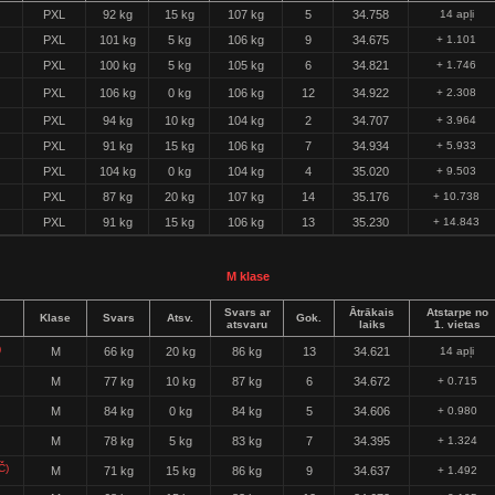
PXL
92 kg
15 kg
107 kg
5
34.758
14 apļi
PXL
101 kg
5 kg
106 kg
9
34.675
+ 1.101
PXL
100 kg
5 kg
105 kg
6
34.821
+ 1.746
PXL
106 kg
0 kg
106 kg
12
34.922
+ 2.308
PXL
94 kg
10 kg
104 kg
2
34.707
+ 3.964
PXL
91 kg
15 kg
106 kg
7
34.934
+ 5.933
PXL
104 kg
0 kg
104 kg
4
35.020
+ 9.503
PXL
87 kg
20 kg
107 kg
14
35.176
+ 10.738
PXL
91 kg
15 kg
106 kg
13
35.230
+ 14.843
M klase
Svars ar
Ātrākais
Atstarpe no
Klase
Svars
Atsv.
Gok.
atsvaru
laiks
1. vietas
)
M
66 kg
20 kg
86 kg
13
34.621
14 apļi
M
77 kg
10 kg
87 kg
6
34.672
+ 0.715
M
84 kg
0 kg
84 kg
5
34.606
+ 0.980
M
78 kg
5 kg
83 kg
7
34.395
+ 1.324
Č)
M
71 kg
15 kg
86 kg
9
34.637
+ 1.492