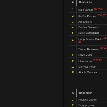
A
Dalībnieks
NEW (Č)
1
Elīza Vanaga
NEW (Č)
2
Karlīne Ķirsone
3
Alise Apsīte
4
Evelīna Glāzniece
5
Kārlis Mālmeisters
N
Harijs Jēkabs Grīslis
6
(Č)
NEW (
7
Timurs Revjakovs
8
Klāvs Līviņš
NEW (Č)
9
Uldis Zariņš
10
Markuss Rode
11
Aksels Grantiņš
A
Dalībnieks
1
Ruslans Dzenis
2
Sergejs Ļesiks