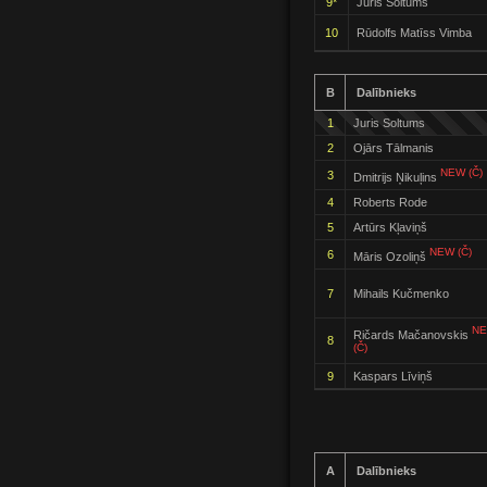
9*
Juris Soltums
10
Rūdolfs Matīss Vimba
B
Dalībnieks
1
Juris Soltums
2
Ojārs Tālmanis
NEW (Č)
3
Dmitrijs Ņikuļins
4
Roberts Rode
5
Artūrs Kļaviņš
NEW (Č)
6
Māris Ozoliņš
7
Mihails Kučmenko
N
Ričards Mačanovskis
8
(Č)
9
Kaspars Līviņš
A
Dalībnieks