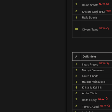
NEW (S)
7
Rems Smidts
NEW 
8
Kristers Siliņš (PS)
9
Ralfs Dzenis
NEW (Č)
10
Olivers Tams
A
Dalībnieks
NEW (S)
1
Intars Pretics
2
Mārtiņš Baumanis
3
Lauris Liberts
4
Haralds Višņevskis
5
Krišjānis Kalniņš
6
Artūrs Tūcis
NEW (Č)
7
Ralfs Liepiņš
NEW (Č)
8
Toms Gruziņš