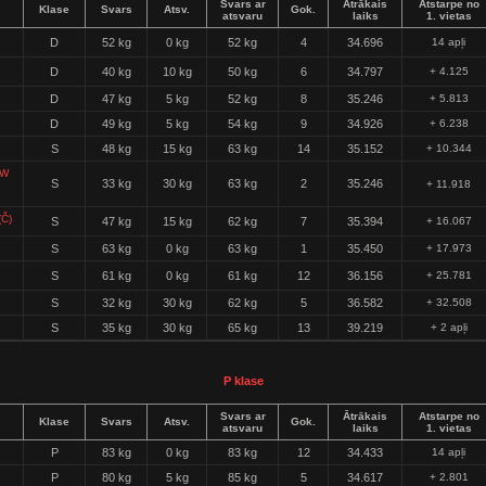
Svars ar
Ātrākais
Atstarpe no
Klase
Svars
Atsv.
Gok.
atsvaru
laiks
1. vietas
D
52 kg
0 kg
52 kg
4
34.696
14 apļi
D
40 kg
10 kg
50 kg
6
34.797
+ 4.125
D
47 kg
5 kg
52 kg
8
35.246
+ 5.813
D
49 kg
5 kg
54 kg
9
34.926
+ 6.238
S
48 kg
15 kg
63 kg
14
35.152
+ 10.344
EW
S
33 kg
30 kg
63 kg
2
35.246
+ 11.918
Č)
S
47 kg
15 kg
62 kg
7
35.394
+ 16.067
S
63 kg
0 kg
63 kg
1
35.450
+ 17.973
S
61 kg
0 kg
61 kg
12
36.156
+ 25.781
S
32 kg
30 kg
62 kg
5
36.582
+ 32.508
S
35 kg
30 kg
65 kg
13
39.219
+ 2 apļi
P klase
Svars ar
Ātrākais
Atstarpe no
Klase
Svars
Atsv.
Gok.
atsvaru
laiks
1. vietas
P
83 kg
0 kg
83 kg
12
34.433
14 apļi
P
80 kg
5 kg
85 kg
5
34.617
+ 2.801