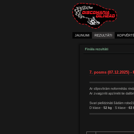
JAUNUMI
REZULTĀTI
KOPVĒRT
Fināla rezultāti
7. posms (07.12.2025) -
Ar slīpsvītrām noformētās rind
Ar zvaigznīti apzīmēti tie dalī
Svari pielīdzināti šādām robež
D klase -
52 kg
· S klase -
63 