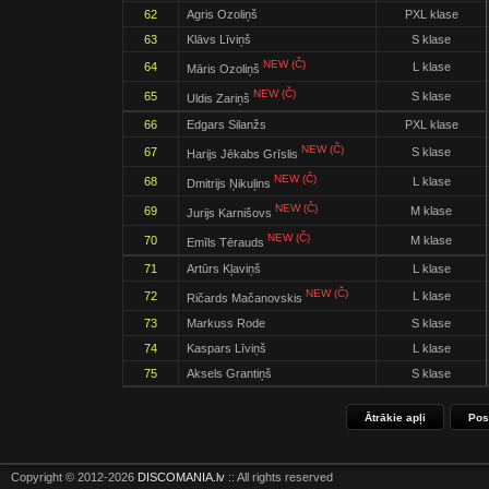
62
Agris Ozoliņš
PXL klase
63
Klāvs Līviņš
S klase
NEW (Č)
64
L klase
Māris Ozoliņš
NEW (Č)
65
S klase
Uldis Zariņš
66
Edgars Silanžs
PXL klase
NEW (Č)
67
S klase
Harijs Jēkabs Grīslis
NEW (Č)
68
L klase
Dmitrijs Ņikuļins
NEW (Č)
69
M klase
Jurijs Karnišovs
NEW (Č)
70
M klase
Emīls Tērauds
71
Artūrs Kļaviņš
L klase
NEW (Č)
72
L klase
Ričards Mačanovskis
73
Markuss Rode
S klase
74
Kaspars Līviņš
L klase
75
Aksels Grantiņš
S klase
Ātrākie apļi
Pos
Copyright © 2012-2026
DISCOMANIA.lv
:: All rights reserved