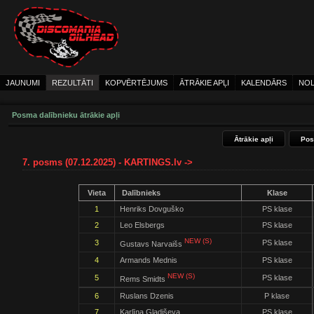
JAUNUMI
REZULTĀTI
KOPVĒRTĒJUMS
ĀTRĀKIE APĻI
KALENDĀRS
NOL
Posma dalībnieku ātrākie apļi
Ātrākie apļi
Pos
7. posms (07.12.2025) - KARTINGS.lv ->
Vieta
Dalībnieks
Klase
1
Henriks Dovguško
PS klase
2
Leo Elsbergs
PS klase
NEW (S)
3
PS klase
Gustavs Narvaišs
4
Armands Mednis
PS klase
NEW (S)
5
PS klase
Rems Smidts
6
Ruslans Dzenis
P klase
7
Karlīna Gladiševa
PS klase