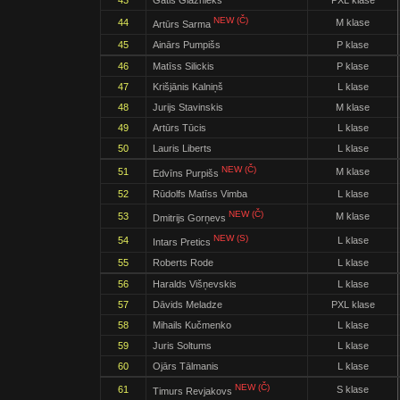
43
Gatis Glāznieks
PXL klase
NEW (Č)
44
M klase
Artūrs Sarma
45
Ainārs Pumpišs
P klase
46
Matīss Silickis
P klase
47
Krišjānis Kalniņš
L klase
48
Jurijs Stavinskis
M klase
49
Artūrs Tūcis
L klase
50
Lauris Liberts
L klase
NEW (Č)
51
M klase
Edvīns Purpišs
52
Rūdolfs Matīss Vimba
L klase
NEW (Č)
53
M klase
Dmitrijs Gorņevs
NEW (S)
54
L klase
Intars Pretics
55
Roberts Rode
L klase
56
Haralds Višņevskis
L klase
57
Dāvids Meladze
PXL klase
58
Mihails Kučmenko
L klase
59
Juris Soltums
L klase
60
Ojārs Tālmanis
L klase
NEW (Č)
61
S klase
Timurs Revjakovs