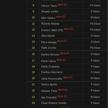
NEW (Č)
8
PS klase
Olivers Tams
9
Sergejs Ļesiks
P klase
NEW (Č)
10
M klase
Niks Vjaters
11
Ričards Mednis
PS klase
NEW (Č)
12
PS klase
Kristers Siliņš (PS)
13
Alise Apsīte
D klase
NEW (Č)
14
D klase
Elīza Vanaga
15
Ralfs Dzenis
PS klase
NEW (Č)
16
D klase
Karlīne Ķirsone
NEW (Č)
17
P klase
Pavlo Laksa
18
Kārlis Zvejnieks
P klase
19
Evelīna Glāzniece
D klase
NEW (Č)
20
M klase
Jānis Rozenvalds
21
Matīss Apsīts
P klase
NEW (S)
22
P klase
Adrians Tions
NEW (Č)
23
M klase
Atis Praudiņš
24
Pauls Roberts Kreklis
P klase