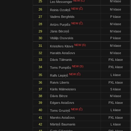
NEW (Č)
25
M klase
Leo Messenger
NEW (Č)
26
M klase
Reinis Ozoliņš
27
Vadims Bergfelds
P klase
NEW (Č)
28
M klase
Artūrs Purpišs
29
Jānis Bērziņš
M klase
30
Vitālijs Osovskis
P klase
NEW (S)
31
M klase
Kristofers Kitovs
32
Haralds Astašovs
M klase
33
Dāvis Tālmanis
PXL klase
NEW (S)
34
PXL klase
Toms Pumpišs
NEW (Č)
35
L klase
Ralfs Liepiņš
36
Raivis Liberts
PXL klase
37
Kārlis Mālmeisters
S klase
38
Dāvis Bērze
M klase
39
Edgars Astašovs
PXL klase
NEW (Č)
40
L klase
Toms Gruziņš
41
Mareks Astašovs
PXL klase
42
Mārtiņš Baumanis
L klase