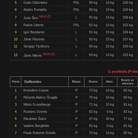
5
Gatis Glāznieks
PXL
90 kg
10 kg
100 kg
6
Ainārs Pumpišs
PXL
90 kg
10 kg
100 kg
NEW (Č)
7
L
91 kg
15 kg
106 kg
Juris Šics
8
Raivis Liberts
PXL
92 kg
10 kg
102 kg
9
Igor Bondarev
L
91 kg
15 kg
106 kg
10
Jānis Rācenis
L
92 kg
15 kg
107 kg
11
Sergejs Tjurikovs
L
95 kg
10 kg
105 kg
NEW (Č)
12
L
93 kg
10 kg
103 kg
Jānis Miknis
3. pusfināls (P kla
Svars ar
Vieta
Dalībnieks
Klase
Svars
Atsv.
atsvaru
1
Kristofers Caune
P
73 kg
10 kg
83 kg
2
Ričards Alekss Švaglis
P
75 kg
10 kg
85 kg
3
Māris Grandbergs
P
71 kg
10 kg
81 kg
4
Ruslans Dzenis
P
82 kg
0 kg
82 kg
5
Elizabete Šulce
P
47 kg
30 kg
77 kg
6
Vadims Bergfelds
P
81 kg
0 kg
81 kg
7
Pauls Roberts Kreklis
P
75 kg
10 kg
85 kg