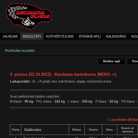
JAUNUMI
REZULTĀTI
KOPVĒRTĒJUMS
ĀTRĀKIE APĻI
KALENDĀRS
NOL
Pusfināla rezultāti
Ātrākie apļi
Pos
4. posms (22.10.2023) - Kandavas kartodroms (MOD3 ->)
Laikapstākļi:
+6...+9 grādi, bez nokrišņiem, slapja, nežūstoša trase.
Svari pielīdzināti šādām robežām:
M klase -
85 kg
· PXL klase -
102 kg
· L klase -
105 kg
· P klase -
83 kg
· PS klase -
1. pusfināls (M kla
Svars ar
Vieta
Dalībnieks
Klase
Svars
Atsv.
atsvaru