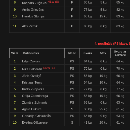
NEW (S)
8
P
80 kg
5 kg
85 kg
Kaspars Zuģickis
9
Anrijs Griezēns
P
77 kg
5 kg
82 kg
10
Haralds Stumps
P
68 kg
15 kg
83 kg
11
Alex Zemik
P
83 kg
0 kg
83 kg
4. pusfināls (PS klase, 
Svars ar
Vieta
Dalībnieks
Klase
Svars
Atsv.
atsvaru
1
Edijs Cukurs
PS
64 kg
0 kg
64 kg
NEW (S)
2
PS
70 kg
0 kg
70 kg
Niks Balbārdis
3
Jānis Ozoliņš
PS
56 kg
10 kg
66 kg
4
Kristaps Tenis
PS
54 kg
10 kg
64 kg
5
Kārlis Zvejnieks
PS
77 kg
0 kg
77 kg
6
Otīlija Grandberga
PS
56 kg
10 kg
66 kg
7
Zigmārs Zolmanis
PS
63 kg
0 kg
63 kg
8
Agate Cukure
S
36 kg
25 kg
61 kg
9
Genādijs Grinkēvičs
PS
63 kg
0 kg
63 kg
10
Evelīna Glāzniece
S
41 kg
20 kg
61 kg