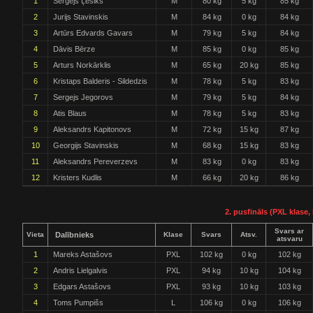
1
Sergejs Ļesiks
M
80 kg
5 kg
85 kg
2
Jurijs Stavinskis
M
84 kg
0 kg
84 kg
3
Artūrs Edvards Gavars
M
79 kg
5 kg
84 kg
4
Dāvis Bērze
M
85 kg
0 kg
85 kg
5
Arturs Norkārklis
M
65 kg
20 kg
85 kg
6
Kristaps Balderis - Sildedzis
M
78 kg
5 kg
83 kg
7
Sergejs Jegorovs
M
79 kg
5 kg
84 kg
8
Atis Blaus
M
78 kg
5 kg
83 kg
9
Aleksandrs Kapitonovs
M
72 kg
15 kg
87 kg
10
Georgijs Stavinskis
M
68 kg
15 kg
83 kg
11
Aleksandrs Pereverzevs
M
83 kg
0 kg
83 kg
12
Kristers Kudlis
M
66 kg
20 kg
86 kg
2. pusfināls (PXL klase, 
Svars ar
Vieta
Dalībnieks
Klase
Svars
Atsv.
atsvaru
1
Mareks Astašovs
PXL
102 kg
0 kg
102 kg
2
Andris Lielgalvis
PXL
94 kg
10 kg
104 kg
3
Edgars Astašovs
PXL
93 kg
10 kg
103 kg
4
Toms Pumpišs
L
106 kg
0 kg
106 kg