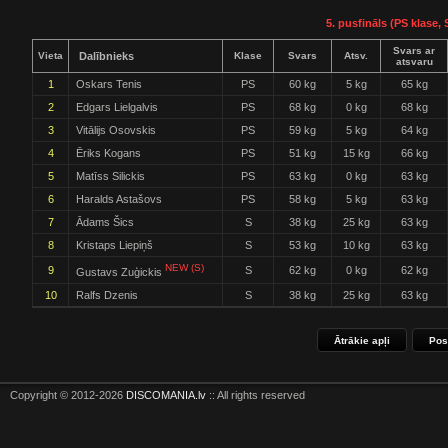
5. pusfināls (PS klase, 
Svars ar
Vieta
Dalībnieks
Klase
Svars
Atsv.
atsvaru
1
Oskars Tenis
PS
60 kg
5 kg
65 kg
2
Edgars Lielgalvis
PS
68 kg
0 kg
68 kg
3
Vitālijs Osovskis
PS
59 kg
5 kg
64 kg
4
Ēriks Kogans
PS
51 kg
15 kg
66 kg
5
Matīss Silickis
PS
63 kg
0 kg
63 kg
6
Haralds Astašovs
PS
58 kg
5 kg
63 kg
7
Ādams Šics
S
38 kg
25 kg
63 kg
8
Kristaps Liepiņš
S
53 kg
10 kg
63 kg
NEW (S)
9
S
62 kg
0 kg
62 kg
Gustavs Zuģickis
10
Ralfs Dzenis
S
38 kg
25 kg
63 kg
Ātrākie apļi
Pos
Copyright © 2012-2026
DISCOMANIA.lv
:: All rights reserved