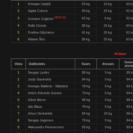
1
Kristaps Liepiņš
53 kg
10 kg
63 k
2
Agate Cukure
36 kg
25 kg
61 k
NEW (S)
3
62 kg
0 kg
62 k
Gustavs Zuģickis
4
Ralfs Dzenis
38 kg
25 kg
63 k
5
Evelīna Glāzniece
41 kg
20 kg
61 k
6
Ādams Šics
38 kg
25 kg
63 k
M klase
Svars
Vieta
Dalībnieks
Svars
Atsvars
atsva
1
Sergejs Ļesiks
80 kg
5 kg
85 k
2
Jurijs Stavinskis
84 kg
0 kg
84 k
3
Kristaps Balderis - Sildedzis
78 kg
5 kg
83 k
4
Artūrs Edvards Gavars
79 kg
5 kg
84 k
5
Dāvis Bērze
85 kg
0 kg
85 k
6
Atis Blaus
78 kg
5 kg
83 k
7
Arturs Norkārklis
65 kg
20 kg
85 k
8
Sergejs Jegorovs
79 kg
5 kg
84 k
9
Aleksandrs Pereverzevs
83 kg
0 kg
83 k