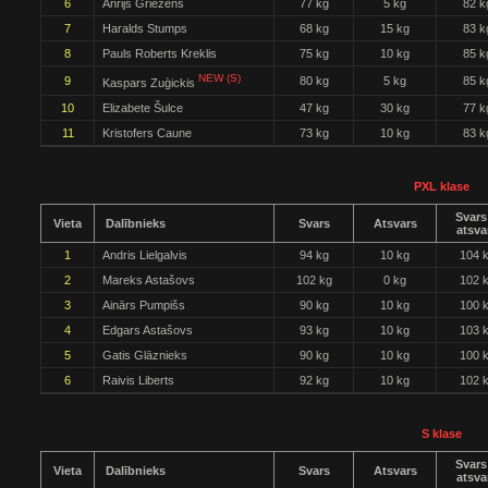
6
Anrijs Griezēns
77 kg
5 kg
82 k
7
Haralds Stumps
68 kg
15 kg
83 k
8
Pauls Roberts Kreklis
75 kg
10 kg
85 k
NEW (S)
9
80 kg
5 kg
85 k
Kaspars Zuģickis
10
Elizabete Šulce
47 kg
30 kg
77 k
11
Kristofers Caune
73 kg
10 kg
83 k
PXL klase
Svars
Vieta
Dalībnieks
Svars
Atsvars
atsva
1
Andris Lielgalvis
94 kg
10 kg
104 
2
Mareks Astašovs
102 kg
0 kg
102 
3
Ainārs Pumpišs
90 kg
10 kg
100 
4
Edgars Astašovs
93 kg
10 kg
103 
5
Gatis Glāznieks
90 kg
10 kg
100 
6
Raivis Liberts
92 kg
10 kg
102 
S klase
Svars
Vieta
Dalībnieks
Svars
Atsvars
atsva