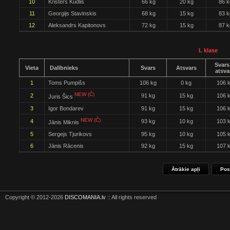
10
Kristers Kudlis
66 kg
20 kg
86 k
11
Georgijs Stavinskis
68 kg
15 kg
83 k
12
Aleksandrs Kapitonovs
72 kg
15 kg
87 k
L klase
Svars
Vieta
Dalībnieks
Svars
Atsvars
atsva
1
Toms Pumpišs
106 kg
0 kg
106 
NEW (Č)
2
91 kg
15 kg
106 
Juris Šics
3
Igor Bondarev
91 kg
15 kg
106 
NEW (Č)
4
93 kg
10 kg
103 
Jānis Miknis
5
Sergejs Tjurikovs
95 kg
10 kg
105 
6
Jānis Rācenis
92 kg
15 kg
107 
Ātrākie apļi
Pos
Copyright © 2012-2026
DISCOMANIA.lv
:: All rights reserved