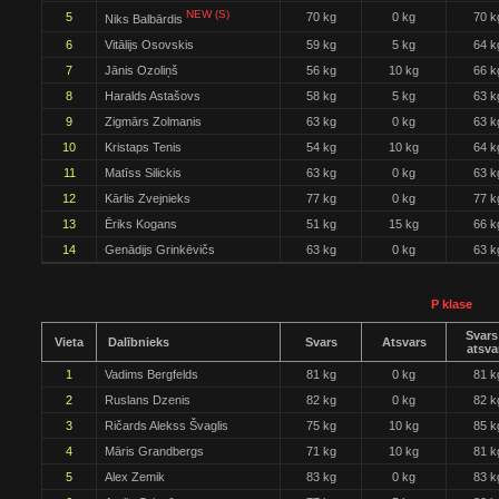
NEW (S)
5
70 kg
0 kg
70 k
Niks Balbārdis
6
Vitālijs Osovskis
59 kg
5 kg
64 k
7
Jānis Ozoliņš
56 kg
10 kg
66 k
8
Haralds Astašovs
58 kg
5 kg
63 k
9
Zigmārs Zolmanis
63 kg
0 kg
63 k
10
Kristaps Tenis
54 kg
10 kg
64 k
11
Matīss Silickis
63 kg
0 kg
63 k
12
Kārlis Zvejnieks
77 kg
0 kg
77 k
13
Ēriks Kogans
51 kg
15 kg
66 k
14
Genādijs Grinkēvičs
63 kg
0 kg
63 k
P klase
Svars
Vieta
Dalībnieks
Svars
Atsvars
atsva
1
Vadims Bergfelds
81 kg
0 kg
81 k
2
Ruslans Dzenis
82 kg
0 kg
82 k
3
Ričards Alekss Švaglis
75 kg
10 kg
85 k
4
Māris Grandbergs
71 kg
10 kg
81 k
5
Alex Zemik
83 kg
0 kg
83 k