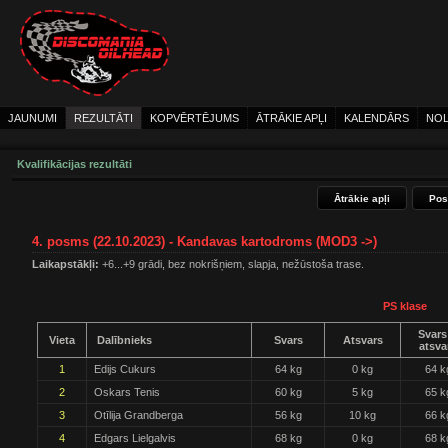
JAUNUMI
REZULTĀTI
KOPVĒRTĒJUMS
ĀTRĀKIE APĻI
KALENDĀRS
NOL
Kvalifikācijas rezultāti
Ātrākie apļi
Pos
4. posms (22.10.2023) - Kandavas kartodroms (MOD3 ->)
Laikapstākļi:
+6...+9 grādi, bez nokrišņiem, slapja, nežūstoša trase.
PS klase
Svars
Vieta
Dalībnieks
Svars
Atsvars
atsva
1
Edijs Cukurs
64 kg
0 kg
64 k
2
Oskars Tenis
60 kg
5 kg
65 k
3
Otīlija Grandberga
56 kg
10 kg
66 k
4
Edgars Lielgalvis
68 kg
0 kg
68 k