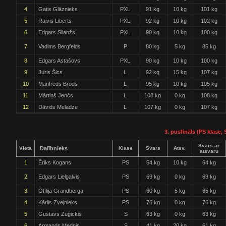
4
Gatis Glāznieks
PXL
91 kg
10 kg
101 kg
5
Raivis Liberts
PXL
92 kg
10 kg
102 kg
6
Edgars Silanžs
PXL
90 kg
10 kg
100 kg
7
Vadims Bergfelds
P
80 kg
5 kg
85 kg
8
Edgars Astašovs
PXL
90 kg
10 kg
100 kg
9
Juris Šics
L
92 kg
15 kg
107 kg
10
Manfreds Brods
L
95 kg
10 kg
105 kg
11
Mārtiņš Jenčs
L
108 kg
0 kg
108 kg
12
Dāvids Meladze
L
107 kg
0 kg
107 kg
3. pusfināls (PS klase, 
Svars ar
Vieta
Dalībnieks
Klase
Svars
Atsv.
atsvaru
1
Ēriks Kogans
PS
54 kg
10 kg
64 kg
2
Edgars Lielgalvis
PS
69 kg
0 kg
69 kg
3
Otīlija Grandberga
PS
60 kg
5 kg
65 kg
4
Kārlis Zvejnieks
PS
76 kg
0 kg
76 kg
5
Gustavs Zuģickis
S
63 kg
0 kg
63 kg
6
Armands Mednis
S
41 kg
20 kg
61 kg