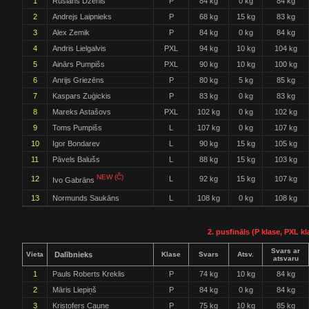
1
Ruslans Dzenis
P
84 kg
0 kg
84 kg
2
Andrejs Laipnieks
P
68 kg
15 kg
83 kg
3
Alex Zemik
P
84 kg
0 kg
84 kg
4
Andris Lielgalvis
PXL
94 kg
10 kg
104 kg
5
Ainārs Pumpišs
PXL
90 kg
10 kg
100 kg
6
Anrijs Griezēns
P
80 kg
5 kg
85 kg
7
Kaspars Zuģickis
P
83 kg
0 kg
83 kg
8
Mareks Astašovs
PXL
102 kg
0 kg
102 kg
9
Toms Pumpišs
L
107 kg
0 kg
107 kg
10
Igor Bondarev
L
90 kg
15 kg
105 kg
11
Pāvels Balušs
L
88 kg
15 kg
103 kg
NEW (Č)
12
L
92 kg
15 kg
107 kg
Ivo Gabrāns
13
Normunds Saukāns
L
108 kg
0 kg
108 kg
2. pusfināls (P klase, PXL kl
Svars ar
Vieta
Dalībnieks
Klase
Svars
Atsv.
atsvaru
1
Pauls Roberts Kreklis
P
74 kg
10 kg
84 kg
2
Māris Liepiņš
P
84 kg
0 kg
84 kg
3
Kristofers Caune
P
75 kg
10 kg
85 kg