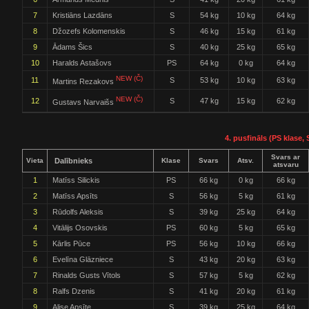
7
Kristiāns Lazdāns
S
54 kg
10 kg
64 kg
8
Džozefs Kolomenskis
S
46 kg
15 kg
61 kg
9
Ādams Šics
S
40 kg
25 kg
65 kg
10
Haralds Astašovs
PS
64 kg
0 kg
64 kg
NEW (Č)
11
S
53 kg
10 kg
63 kg
Martins Rezakovs
NEW (Č)
12
S
47 kg
15 kg
62 kg
Gustavs Narvaišs
4. pusfināls (PS klase, 
Svars ar
Vieta
Dalībnieks
Klase
Svars
Atsv.
atsvaru
1
Matīss Silickis
PS
66 kg
0 kg
66 kg
2
Matīss Apsīts
S
56 kg
5 kg
61 kg
3
Rūdolfs Aleksis
S
39 kg
25 kg
64 kg
4
Vitālijs Osovskis
PS
60 kg
5 kg
65 kg
5
Kārlis Pūce
PS
56 kg
10 kg
66 kg
6
Evelīna Glāzniece
S
43 kg
20 kg
63 kg
7
Rinalds Gusts Vītols
S
57 kg
5 kg
62 kg
8
Ralfs Dzenis
S
41 kg
20 kg
61 kg
9
Alise Apsīte
S
39 kg
25 kg
64 kg