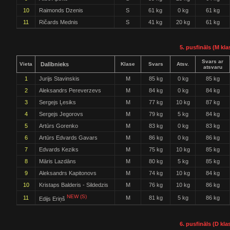
10
Raimonds Dzenis
S
61 kg
0 kg
61 kg
11
Ričards Mednis
S
41 kg
20 kg
61 kg
5. pusfināls (M kla
Svars ar
Vieta
Dalībnieks
Klase
Svars
Atsv.
atsvaru
1
Jurijs Stavinskis
M
85 kg
0 kg
85 kg
2
Aleksandrs Pereverzevs
M
84 kg
0 kg
84 kg
3
Sergejs Ļesiks
M
77 kg
10 kg
87 kg
4
Sergejs Jegorovs
M
79 kg
5 kg
84 kg
5
Artūrs Gorenko
M
83 kg
0 kg
83 kg
6
Artūrs Edvards Gavars
M
86 kg
0 kg
86 kg
7
Edvards Keziks
M
75 kg
10 kg
85 kg
8
Māris Lazdāns
M
80 kg
5 kg
85 kg
9
Aleksandrs Kapitonovs
M
74 kg
10 kg
84 kg
10
Kristaps Balderis - Sildedzis
M
76 kg
10 kg
86 kg
NEW (S)
11
M
81 kg
5 kg
86 kg
Edijs Eriņš
6. pusfināls (D kla