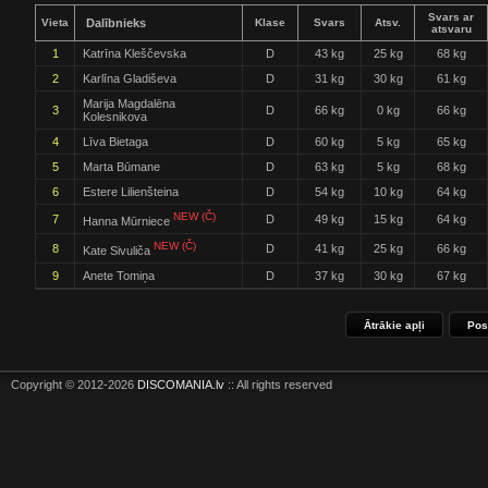
Svars ar
Vieta
Dalībnieks
Klase
Svars
Atsv.
atsvaru
1
Katrīna Kleščevska
D
43 kg
25 kg
68 kg
2
Karlīna Gladiševa
D
31 kg
30 kg
61 kg
Marija Magdalēna
3
D
66 kg
0 kg
66 kg
Kolesnikova
4
Līva Bietaga
D
60 kg
5 kg
65 kg
5
Marta Būmane
D
63 kg
5 kg
68 kg
6
Estere Lilienšteina
D
54 kg
10 kg
64 kg
NEW (Č)
7
D
49 kg
15 kg
64 kg
Hanna Mūrniece
NEW (Č)
8
D
41 kg
25 kg
66 kg
Kate Sivuliča
9
Anete Tomiņa
D
37 kg
30 kg
67 kg
Ātrākie apļi
Pos
Copyright © 2012-2026
DISCOMANIA.lv
:: All rights reserved