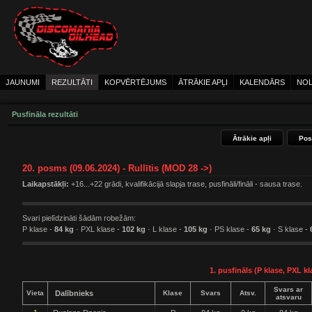
JAUNUMI
REZULTĀTI
KOPVĒRTĒJUMS
ĀTRĀKIE APĻI
KALENDĀRS
NOL
Pusfināla rezultāti
Ātrākie apļi
Pos
20. posms (09.06.2024) - Rullītis (MOD 28 ->)
Laikapstākļi:
+16...+22 grādi, kvalifikācijā slapja trase, pusfināli/fināli - sausa trase.
Svari pielīdzināti šādām robežām:
P klase -
84 kg
· PXL klase -
102 kg
· L klase -
105 kg
· PS klase -
65 kg
· S klase -
1. pusfināls (P klase, PXL kl
Svars ar
Vieta
Dalībnieks
Klase
Svars
Atsv.
atsvaru