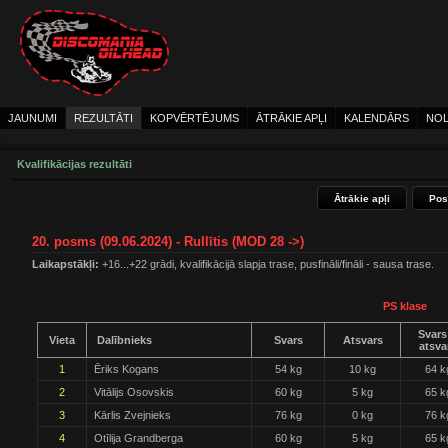
JAUNUMI
REZULTĀTI
KOPVĒRTĒJUMS
ĀTRĀKIE APĻI
KALENDĀRS
NOL
Kvalifikācijas rezultāti
Ātrākie apļi
Pos
20. posms (09.06.2024) - Rullītis (MOD 28 ->)
Laikapstākļi:
+16...+22 grādi, kvalifikācijā slapja trase, pusfināli/fināli - sausa trase.
PS klase
Svars
Vieta
Dalībnieks
Svars
Atsvars
atsva
1
Ēriks Kogans
54 kg
10 kg
64 k
2
Vitālijs Osovskis
60 kg
5 kg
65 k
3
Kārlis Zvejnieks
76 kg
0 kg
76 k
4
Otīlija Grandberga
60 kg
5 kg
65 k