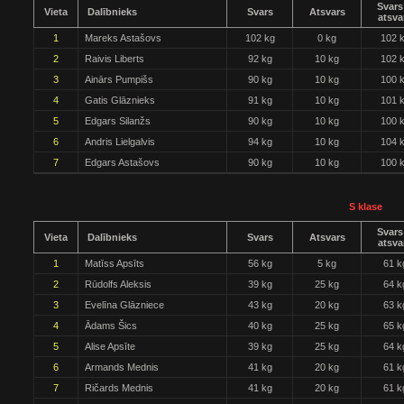
Svars
Vieta
Dalībnieks
Svars
Atsvars
atsva
1
Mareks Astašovs
102 kg
0 kg
102 
2
Raivis Liberts
92 kg
10 kg
102 
3
Ainārs Pumpišs
90 kg
10 kg
100 
4
Gatis Glāznieks
91 kg
10 kg
101 
5
Edgars Silanžs
90 kg
10 kg
100 
6
Andris Lielgalvis
94 kg
10 kg
104 
7
Edgars Astašovs
90 kg
10 kg
100 
S klase
Svars
Vieta
Dalībnieks
Svars
Atsvars
atsva
1
Matīss Apsīts
56 kg
5 kg
61 k
2
Rūdolfs Aleksis
39 kg
25 kg
64 k
3
Evelīna Glāzniece
43 kg
20 kg
63 k
4
Ādams Šics
40 kg
25 kg
65 k
5
Alise Apsīte
39 kg
25 kg
64 k
6
Armands Mednis
41 kg
20 kg
61 k
7
Ričards Mednis
41 kg
20 kg
61 k