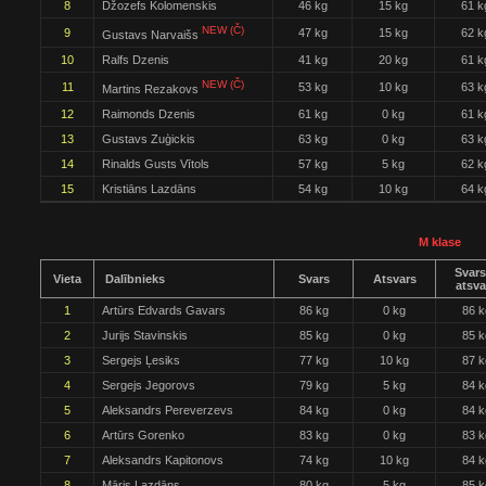
8
Džozefs Kolomenskis
46 kg
15 kg
61 k
NEW (Č)
9
47 kg
15 kg
62 k
Gustavs Narvaišs
10
Ralfs Dzenis
41 kg
20 kg
61 k
NEW (Č)
11
53 kg
10 kg
63 k
Martins Rezakovs
12
Raimonds Dzenis
61 kg
0 kg
61 k
13
Gustavs Zuģickis
63 kg
0 kg
63 k
14
Rinalds Gusts Vītols
57 kg
5 kg
62 k
15
Kristiāns Lazdāns
54 kg
10 kg
64 k
M klase
Svars
Vieta
Dalībnieks
Svars
Atsvars
atsva
1
Artūrs Edvards Gavars
86 kg
0 kg
86 k
2
Jurijs Stavinskis
85 kg
0 kg
85 k
3
Sergejs Ļesiks
77 kg
10 kg
87 k
4
Sergejs Jegorovs
79 kg
5 kg
84 k
5
Aleksandrs Pereverzevs
84 kg
0 kg
84 k
6
Artūrs Gorenko
83 kg
0 kg
83 k
7
Aleksandrs Kapitonovs
74 kg
10 kg
84 k
8
Māris Lazdāns
80 kg
5 kg
85 k