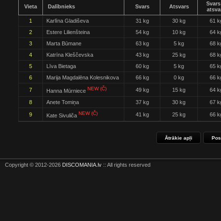
Svars
Vieta
Dalībnieks
Svars
Atsvars
atsva
1
Karlīna Gladiševa
31 kg
30 kg
61 k
2
Estere Lilienšteina
54 kg
10 kg
64 k
3
Marta Būmane
63 kg
5 kg
68 k
4
Katrīna Kleščevska
43 kg
25 kg
68 k
5
Līva Bietaga
60 kg
5 kg
65 k
6
Marija Magdalēna Kolesnikova
66 kg
0 kg
66 k
NEW (Č)
7
49 kg
15 kg
64 k
Hanna Mūrniece
8
Anete Tomiņa
37 kg
30 kg
67 k
NEW (Č)
9
41 kg
25 kg
66 k
Kate Sivuliča
Ātrākie apļi
Pos
Copyright © 2012-2026
DISCOMANIA.lv
:: All rights reserved