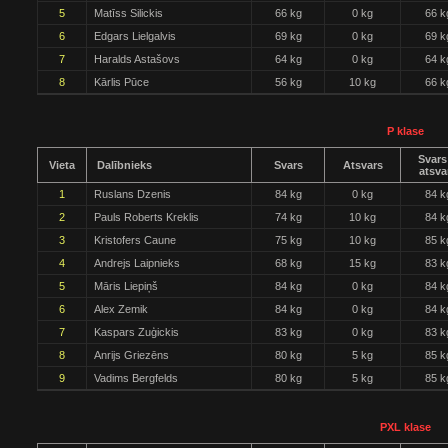
5
Matīss Silickis
66 kg
0 kg
66 k
6
Edgars Lielgalvis
69 kg
0 kg
69 k
7
Haralds Astašovs
64 kg
0 kg
64 k
8
Kārlis Pūce
56 kg
10 kg
66 k
P klase
Svars
Vieta
Dalībnieks
Svars
Atsvars
atsva
1
Ruslans Dzenis
84 kg
0 kg
84 k
2
Pauls Roberts Kreklis
74 kg
10 kg
84 k
3
Kristofers Caune
75 kg
10 kg
85 k
4
Andrejs Laipnieks
68 kg
15 kg
83 k
5
Māris Liepiņš
84 kg
0 kg
84 k
6
Alex Zemik
84 kg
0 kg
84 k
7
Kaspars Zuģickis
83 kg
0 kg
83 k
8
Anrijs Griezēns
80 kg
5 kg
85 k
9
Vadims Bergfelds
80 kg
5 kg
85 k
PXL klase