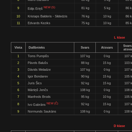
NEW (S)
9
81 kg
5 kg
86 k
Edijs Eriņš
10
Kristaps Balderis - Sildedzis
76 kg
10 kg
86 k
11
Edvards Keziks
75 kg
10 kg
85 k
L klase
Svars
Vieta
Dalībnieks
Svars
Atsvars
atsva
1
Toms Pumpišs
107 kg
0 kg
107 
2
Pāvels Balušs
88 kg
15 kg
103 
3
Dāvids Meladze
107 kg
0 kg
107 
4
Igor Bondarev
90 kg
15 kg
105 
5
Juris Šics
92 kg
15 kg
107 
6
Mārtiņš Jenčs
108 kg
0 kg
108 
7
Manfreds Brods
95 kg
10 kg
105 
NEW (Č)
8
92 kg
15 kg
107 
Ivo Gabrāns
9
Normunds Saukāns
108 kg
0 kg
108 
D klase