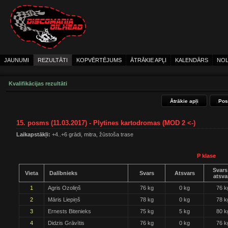
JAUNUMI
REZULTĀTI
KOPVĒRTĒJUMS
ĀTRĀKIE APĻI
KALENDĀRS
NOL
Kvalifikācijas rezultāti
Ātrākie apļi
Pos
15. posms (11.03.2017) - Plytines kartodromas (MOD 2 <-)
Laikapstākļi:
+4..+6 grādi, mitra, žūstoša trase
P klase
Svars
Vieta
Dalībnieks
Svars
Atsvars
atsva
1
Agris Ozoliņš
76 kg
0 kg
76 k
2
Māris Liepiņš
78 kg
0 kg
78 k
3
Ernests Bitenieks
75 kg
5 kg
80 k
4
Didzis Grāvītis
76 kg
0 kg
76 k