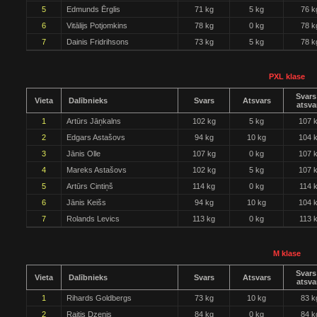
5
Edmunds Ērglis
71 kg
5 kg
76 k
6
Vitālijs Potjomkins
78 kg
0 kg
78 k
7
Dainis Fridrihsons
73 kg
5 kg
78 k
PXL klase
Svars
Vieta
Dalībnieks
Svars
Atsvars
atsva
1
Artūrs Jāņkalns
102 kg
5 kg
107 
2
Edgars Astašovs
94 kg
10 kg
104 
3
Jānis Olle
107 kg
0 kg
107 
4
Mareks Astašovs
102 kg
5 kg
107 
5
Artūrs Cintiņš
114 kg
0 kg
114 
6
Jānis Keišs
94 kg
10 kg
104 
7
Rolands Levics
113 kg
0 kg
113 
M klase
Svars
Vieta
Dalībnieks
Svars
Atsvars
atsva
1
Rihards Goldbergs
73 kg
10 kg
83 k
2
Raitis Dzenis
84 kg
0 kg
84 k