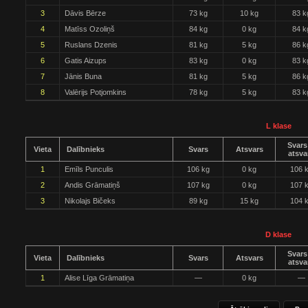
3
Dāvis Bērze
73 kg
10 kg
83 k
4
Matīss Ozoliņš
84 kg
0 kg
84 k
5
Ruslans Dzenis
81 kg
5 kg
86 k
6
Gatis Aizups
83 kg
0 kg
83 k
7
Jānis Buna
81 kg
5 kg
86 k
8
Valērijs Potjomkins
78 kg
5 kg
83 k
L klase
Svars
Vieta
Dalībnieks
Svars
Atsvars
atsva
1
Emīls Punculis
106 kg
0 kg
106 
2
Andis Grāmatiņš
107 kg
0 kg
107 
3
Nikolajs Bičeks
89 kg
15 kg
104 
D klase
Svars
Vieta
Dalībnieks
Svars
Atsvars
atsva
1
Alise Līga Grāmatiņa
—
0 kg
—