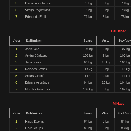
5
Dainis Fridrihsons
73 kg
5 kg
78 kg
6
Vitālijs Potjomkins
78 kg
0 kg
78 kg
7
Edmunds Ērglis
71 kg
5 kg
76 kg
PXL klase
Vieta
Dalībnieks
Svars
Atsv.
Sv.+Atsv
1
Jānis Olle
107 kg
0 kg
107 kg
2
Artūrs Jāņkalns
102 kg
5 kg
107 kg
3
Jānis Keišs
94 kg
10 kg
104 kg
4
Rolands Levics
113 kg
0 kg
113 kg
5
Artūrs Cintiņš
114 kg
0 kg
114 kg
6
Edgars Astašovs
94 kg
10 kg
104 kg
7
Mareks Astašovs
102 kg
5 kg
107 kg
M klase
Vieta
Dalībnieks
Svars
Atsv.
Sv.+Atsv
1
Raitis Dzenis
84 kg
0 kg
84 kg
2
Gatis Aizups
83 kg
0 kg
83 kg