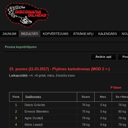
JAUNUMI
REZULTĀTI
KOPVĒRTĒJUMS
ĀTRĀKIE APĻI
KALENDĀRS
NOL
Posma kopvērtējums
Ātrākie apļi
Pos
15. posms (11.03.2017) - Plytines kartodromas (MOD 2 <-)
Laikapstākļi:
+4..+6 grādi, mitra, žūstoša trase
P klase
Vieta
Dalībnieks
Svars
Atsv.
Sv.+Atsv
1
Didzis Grāvītis
76 kg
0 kg
76 kg
2
Ernests Bitenieks
75 kg
5 kg
80 kg
3
Agris Ozoliņš
76 kg
0 kg
76 kg
4
Māris Liepiņš
78 kg
0 kg
78 kg