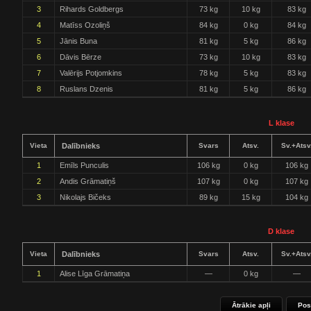
3
Rihards Goldbergs
73 kg
10 kg
83 kg
4
Matīss Ozoliņš
84 kg
0 kg
84 kg
5
Jānis Buna
81 kg
5 kg
86 kg
6
Dāvis Bērze
73 kg
10 kg
83 kg
7
Valērijs Potjomkins
78 kg
5 kg
83 kg
8
Ruslans Dzenis
81 kg
5 kg
86 kg
L klase
Vieta
Dalībnieks
Svars
Atsv.
Sv.+Atsv
1
Emīls Punculis
106 kg
0 kg
106 kg
2
Andis Grāmatiņš
107 kg
0 kg
107 kg
3
Nikolajs Bičeks
89 kg
15 kg
104 kg
D klase
Vieta
Dalībnieks
Svars
Atsv.
Sv.+Atsv
1
Alise Līga Grāmatiņa
—
0 kg
—
Ātrākie apļi
Pos