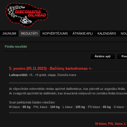
JAUNUMI
REZULTĀTI
KOPVĒRTĒJUMS
ĀTRĀKIE APĻI
KALENDĀRS
NOL
Fināla rezultāti
Ātrākie apļi
Pos
5. posms (05.11.2023) - Bačiūnų kartodromas <-
Laikapstākļi:
+5...+9 grādi, slapja, žūstoša trase
Ar slīpsvītrām noformētās rindas apzīmē dalībniekus, kas pārcelti uz augstāku finālu.
Ar zvaigznīti apzīmēti tie dalībnieki, kas braucienā nokļuvuši no zemāka fināla braucie
Svari pielīdzināti šādām robežām:
M klase -
85 kg
· PXL klase -
104 kg
· L klase -
105 kg
· PS klase -
65 kg
· S klase -
M klase, PXL klase, L