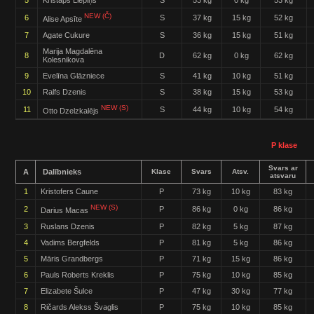
5
Kristaps Liepiņš
S
53 kg
0 kg
53 kg
NEW (Č)
6
S
37 kg
15 kg
52 kg
Alise Apsīte
7
Agate Cukure
S
36 kg
15 kg
51 kg
Marija Magdalēna
8
D
62 kg
0 kg
62 kg
Kolesnikova
9
Evelīna Glāzniece
S
41 kg
10 kg
51 kg
10
Ralfs Dzenis
S
38 kg
15 kg
53 kg
NEW (S)
11
S
44 kg
10 kg
54 kg
Otto Dzelzkalējs
P klase
Svars ar
A
Dalībnieks
Klase
Svars
Atsv.
atsvaru
1
Kristofers Caune
P
73 kg
10 kg
83 kg
NEW (S)
2
P
86 kg
0 kg
86 kg
Darius Macas
3
Ruslans Dzenis
P
82 kg
5 kg
87 kg
4
Vadims Bergfelds
P
81 kg
5 kg
86 kg
5
Māris Grandbergs
P
71 kg
15 kg
86 kg
6
Pauls Roberts Kreklis
P
75 kg
10 kg
85 kg
7
Elizabete Šulce
P
47 kg
30 kg
77 kg
8
Ričards Alekss Švaglis
P
75 kg
10 kg
85 kg