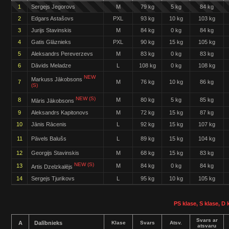
1
Sergejs Jegorovs
M
79 kg
5 kg
84 kg
2
Edgars Astašovs
PXL
93 kg
10 kg
103 kg
3
Jurijs Stavinskis
M
84 kg
0 kg
84 kg
4
Gatis Glāznieks
PXL
90 kg
15 kg
105 kg
5
Aleksandrs Pereverzevs
M
83 kg
0 kg
83 kg
6
Dāvids Meladze
L
108 kg
0 kg
108 kg
NEW
Markuss Jākobsons
7
M
76 kg
10 kg
86 kg
(S)
NEW (S)
8
M
80 kg
5 kg
85 kg
Māris Jākobsons
9
Aleksandrs Kapitonovs
M
72 kg
15 kg
87 kg
10
Jānis Rācenis
L
92 kg
15 kg
107 kg
11
Pāvels Balušs
L
89 kg
15 kg
104 kg
12
Georgijs Stavinskis
M
68 kg
15 kg
83 kg
NEW (S)
13
M
84 kg
0 kg
84 kg
Artis Dzelzkalējs
14
Sergejs Tjurikovs
L
95 kg
10 kg
105 kg
PS klase, S klase, D 
Svars ar
A
Dalībnieks
Klase
Svars
Atsv.
atsvaru