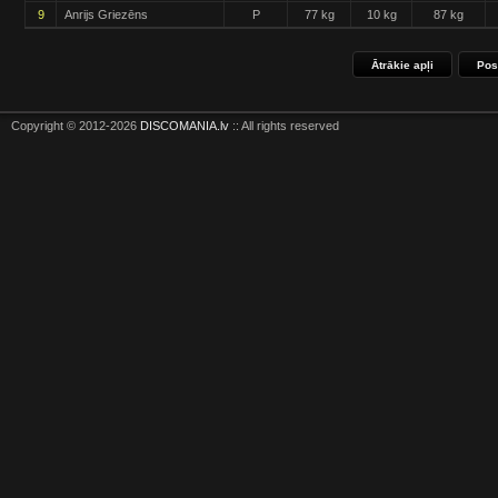
9
Anrijs Griezēns
P
77 kg
10 kg
87 kg
Ātrākie apļi
Pos
Copyright © 2012-2026
DISCOMANIA.lv
:: All rights reserved