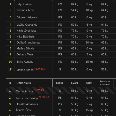
1
Edijs Cukurs
PS
64 kg
0 kg
64 kg
2
Kristaps Tenis
PS
54 kg
10 kg
64 kg
3
Edgars Lielgalvis
PS
68 kg
0 kg
68 kg
4
Vitālijs Osovskis
PS
59 kg
5 kg
64 kg
5
Kārlis Zvejnieks
PS
77 kg
0 kg
77 kg
6
Niks Balbārdis
PS
70 kg
0 kg
70 kg
7
Otīlija Grandberga
PS
56 kg
10 kg
66 kg
8
Matīss Silickis
PS
63 kg
0 kg
63 kg
9
Oskars Tenis
PS
60 kg
5 kg
65 kg
10
Ēriks Kogans
PS
51 kg
15 kg
66 kg
NEW (Č)
11*
S
53 kg
0 kg
53 kg
Matīss Apsīts
Svars ar
B
Dalībnieks
Klase
Svars
Atsv.
atsvaru
NEW (Č)
1
S
53 kg
0 kg
53 kg
Matīss Apsīts
NEW (S)
2
PS
64 kg
0 kg
64 kg
Toms Dzelzkalējs
3
Haralds Astašovs
PS
58 kg
5 kg
63 kg
4
Ādams Šics
S
38 kg
15 kg
53 kg