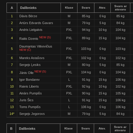
Svars ar
A
Dalībnieks
Klase
Svars
Atsv.
atsvaru
1
Dāvis Bērze
M
85 kg
0 kg
85 kg
2
Artūrs Edvards Gavars
M
79 kg
5 kg
84 kg
3
Andris Lielgalvis
PXL
94 kg
10 kg
104 kg
NEW (S)
4
PXL
89 kg
15 kg
104 kg
Raitis Dzenis
Daumantas Vitkevičius
5
PXL
103 kg
0 kg
103 kg
NEW (Č)
6
Mareks Astašovs
PXL
102 kg
0 kg
102 kg
7
Sergejs Ļesiks
M
80 kg
5 kg
85 kg
NEW (S)
8
PXL
104 kg
0 kg
104 kg
Jānis Olle
9
Igor Bondarev
L
91 kg
15 kg
106 kg
10
Raivis Liberts
PXL
92 kg
10 kg
102 kg
11
Ainārs Pumpišs
PXL
90 kg
15 kg
105 kg
12
Juris Šics
L
91 kg
15 kg
106 kg
13
Toms Pumpišs
L
106 kg
0 kg
106 kg
14*
Sergejs Jegorovs
M
79 kg
5 kg
84 kg
Svars ar
B
Dalībnieks
Klase
Svars
Atsv.
atsvaru