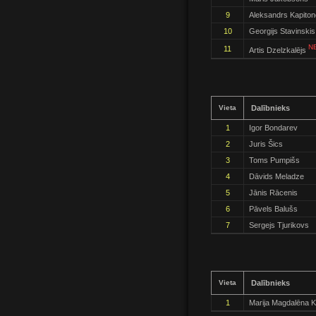
9
Aleksandrs Kapito
10
Georgijs Stavinskis
N
11
Artis Dzelzkalējs
Vieta
Dalībnieks
1
Igor Bondarev
2
Juris Šics
3
Toms Pumpišs
4
Dāvids Meladze
5
Jānis Rācenis
6
Pāvels Balušs
7
Sergejs Tjurikovs
Vieta
Dalībnieks
1
Marija Magdalēna K