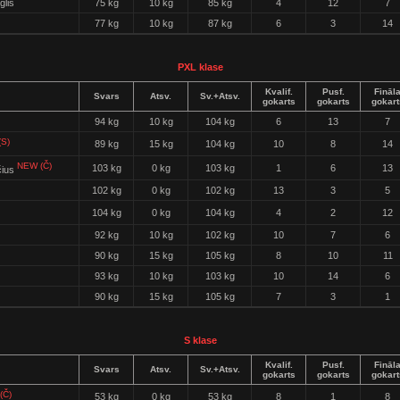
glis
75 kg
10 kg
85 kg
4
12
7
77 kg
10 kg
87 kg
6
3
14
PXL klase
Kvalif.
Pusf.
Fināl
Svars
Atsv.
Sv.+Atsv.
gokarts
gokarts
gokart
94 kg
10 kg
104 kg
6
13
7
S)
89 kg
15 kg
104 kg
10
8
14
NEW (Č)
103 kg
0 kg
103 kg
1
6
13
čius
102 kg
0 kg
102 kg
13
3
5
104 kg
0 kg
104 kg
4
2
12
92 kg
10 kg
102 kg
10
7
6
90 kg
15 kg
105 kg
8
10
11
93 kg
10 kg
103 kg
10
14
6
90 kg
15 kg
105 kg
7
3
1
S klase
Kvalif.
Pusf.
Fināl
Svars
Atsv.
Sv.+Atsv.
gokarts
gokarts
gokart
(Č)
53 kg
0 kg
53 kg
8
1
8