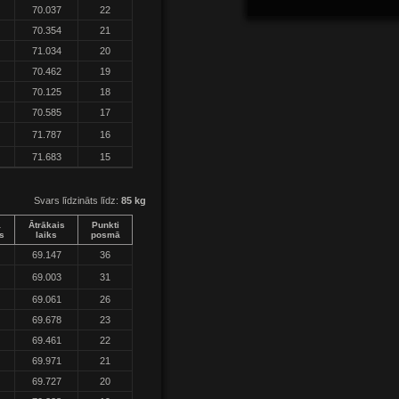
70.037
22
70.354
21
71.034
20
70.462
19
70.125
18
70.585
17
71.787
16
71.683
15
Svars līdzināts līdz:
85 kg
a
Ātrākais
Punkti
s
laiks
posmā
69.147
36
69.003
31
69.061
26
69.678
23
69.461
22
69.971
21
69.727
20