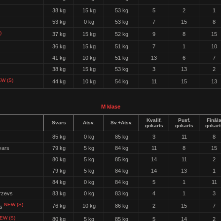
38 kg
15 kg
53 kg
5
2
1
53 kg
0 kg
53 kg
7
15
8
)
37 kg
15 kg
52 kg
9
8
15
36 kg
15 kg
51 kg
7
1
10
41 kg
10 kg
51 kg
13
6
7
38 kg
15 kg
53 kg
3
13
2
W (S)
44 kg
10 kg
54 kg
11
15
13
M klase
Kvalif.
Pusf.
Fināl
Svars
Atsv.
Sv.+Atsv.
gokarts
gokarts
gokart
85 kg
0 kg
85 kg
3
11
8
vars
79 kg
5 kg
84 kg
11
8
15
80 kg
5 kg
85 kg
14
11
2
79 kg
5 kg
84 kg
14
13
1
84 kg
0 kg
84 kg
5
1
11
rzevs
83 kg
0 kg
83 kg
4
1
3
NEW (S)
76 kg
10 kg
86 kg
2
15
7
ns
EW (S)
80 kg
5 kg
85 kg
5
14
2