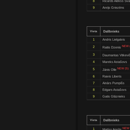
8
Ričards Alekss Šva
9
Anrijs Griezēns
Vieta
Dalībnieks
1
Andris Lielgalvis
NEW (
2
Raitis Dzenis
3
Daumantas Vitkevi
4
Mareks Astašovs
NEW (S)
5
Jānis Olle
6
Raivis Liberts
7
Ainārs Pumpišs
8
Edgars Astašovs
9
Gatis Glāznieks
Vieta
Dalībnieks
NEW 
1
Matīss Apsīts