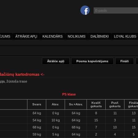
ĒJUMS
ĀTRĀKIE APĻI
KALENDĀRS
NOLIKUMS
DALĪBNIEKI
LOYAL KLUBS
Ātrākie apļi
Posma kopvērtējums
Fināli
 Bačiūnų kartodromas <-
apja, žūstoša trase
PS klase
Kvalif.
Pusf.
Fināl
Svars
Atsv.
Sv.+Atsv.
gokarts
gokarts
gokart
64 kg
0 kg
64 kg
8
11
13
54 kg
10 kg
64 kg
15
3
11
68 kg
0 kg
68 kg
7
10
15
59 kg
5 kg
64 kg
2
4
5