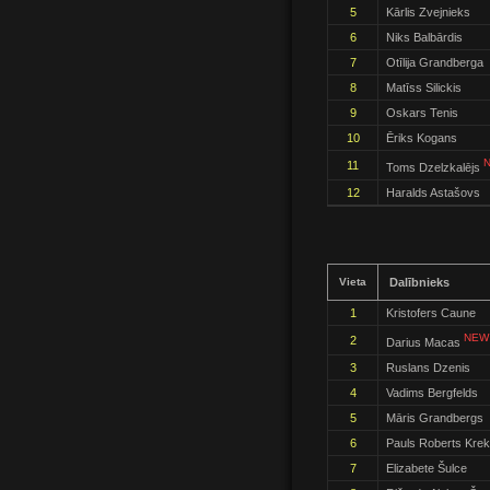
5
Kārlis Zvejnieks
6
Niks Balbārdis
7
Otīlija Grandberga
8
Matīss Silickis
9
Oskars Tenis
10
Ēriks Kogans
N
11
Toms Dzelzkalējs
12
Haralds Astašovs
Vieta
Dalībnieks
1
Kristofers Caune
NEW 
2
Darius Macas
3
Ruslans Dzenis
4
Vadims Bergfelds
5
Māris Grandbergs
6
Pauls Roberts Krekl
7
Elizabete Šulce