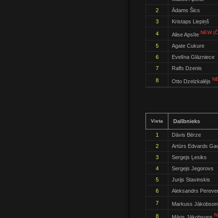
2
Ādams Šics
3
Kristaps Liepiņš
NEW (Č
4
Alise Apsīte
5
Agate Cukure
6
Evelīna Glāzniece
7
Ralfs Dzenis
NE
8
Otto Dzelzkalējs
Vieta
Dalībnieks
1
Dāvis Bērze
2
Artūrs Edvards Ga
3
Sergejs Ļesiks
4
Sergejs Jegorovs
5
Jurijs Stavinskis
6
Aleksandrs Pereve
7
Markuss Jākobso
N
8
Māris Jākobsons