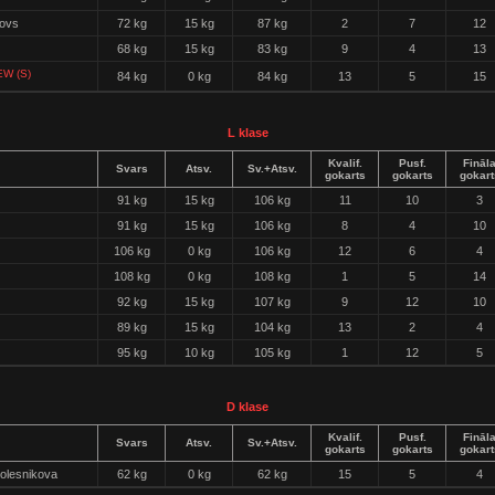
novs
72 kg
15 kg
87 kg
2
7
12
68 kg
15 kg
83 kg
9
4
13
EW (S)
84 kg
0 kg
84 kg
13
5
15
L klase
Kvalif.
Pusf.
Fināl
Svars
Atsv.
Sv.+Atsv.
gokarts
gokarts
gokart
91 kg
15 kg
106 kg
11
10
3
91 kg
15 kg
106 kg
8
4
10
106 kg
0 kg
106 kg
12
6
4
108 kg
0 kg
108 kg
1
5
14
92 kg
15 kg
107 kg
9
12
10
89 kg
15 kg
104 kg
13
2
4
95 kg
10 kg
105 kg
1
12
5
D klase
Kvalif.
Pusf.
Fināl
Svars
Atsv.
Sv.+Atsv.
gokarts
gokarts
gokart
olesnikova
62 kg
0 kg
62 kg
15
5
4