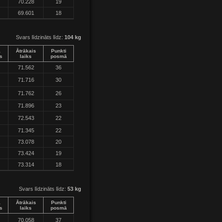
70.228
19
69.601
18
Svars līdzināts līdz:
104 kg
a
Ātrākais
Punkti
s
laiks
posmā
71.562
36
71.716
30
71.762
26
71.896
23
72.543
22
71.345
22
73.078
20
73.424
19
73.314
18
Svars līdzināts līdz:
53 kg
a
Ātrākais
Punkti
s
laiks
posmā
70.058
37