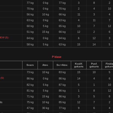
77 kg
0 kg
77 kg
3
8
2
70 kg
0 kg
70 kg
2
4
10
56 kg
10 kg
66 kg
11
3
4
63 kg
0 kg
63 kg
4
11
7
60 kg
5 kg
65 kg
10
7
12
51 kg
15 kg
66 kg
12
2
6
EW (S)
64 kg
0 kg
64 kg
6
12
3
58 kg
5 kg
63 kg
15
14
5
P klase
Kvalif.
Pusf.
Fināl
Svars
Atsv.
Sv.+Atsv.
gokarts
gokarts
gokart
73 kg
10 kg
83 kg
15
10
5
(S)
86 kg
0 kg
86 kg
14
4
6
82 kg
5 kg
87 kg
5
1
10
81 kg
5 kg
86 kg
1
8
12
71 kg
15 kg
86 kg
3
5
8
is
75 kg
10 kg
85 kg
12
7
2
47 kg
30 kg
77 kg
9
6
4