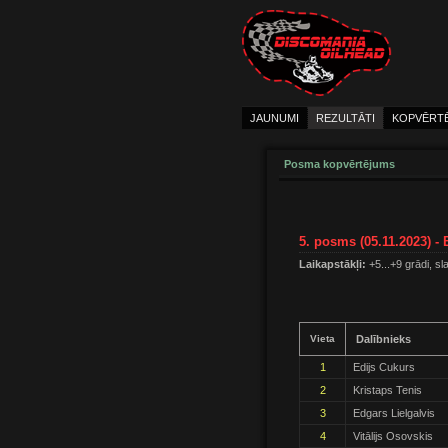
JAUNUMI
REZULTĀTI
KOPVĒRT
Posma kopvērtējums
5. posms (05.11.2023) -
Laikapstākļi:
+5...+9 grādi, sl
Vieta
Dalībnieks
1
Edijs Cukurs
2
Kristaps Tenis
3
Edgars Lielgalvis
4
Vitālijs Osovskis