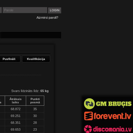
Aizmirsi paroli?
Pusfināli
Kvalifikācija
Svars līdzināts līdz:
65 kg
a
Ātrākais
Punkti
s
laiks
posmā
68.872
35
69.251
30
68.351
28
69.653
23