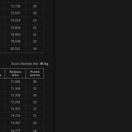
71.736
30
72.547
26
72.014
23
73.602
22
78.053
21
78.538
20
82.511
19
Svars līdzināts līdz:
85 kg
a
Ātrākais
Punkti
s
laiks
posmā
71.696
36
71.184
31
72.333
26
72.241
23
73.337
22
74.215
21
73.497
20
74.777
19