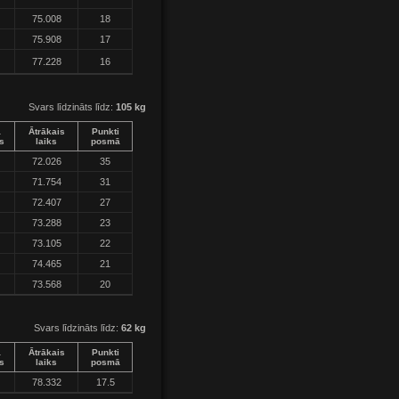
75.008
18
75.908
17
77.228
16
Svars līdzināts līdz:
105 kg
a
Ātrākais
Punkti
s
laiks
posmā
72.026
35
71.754
31
72.407
27
73.288
23
73.105
22
74.465
21
73.568
20
Svars līdzināts līdz:
62 kg
a
Ātrākais
Punkti
s
laiks
posmā
78.332
17.5