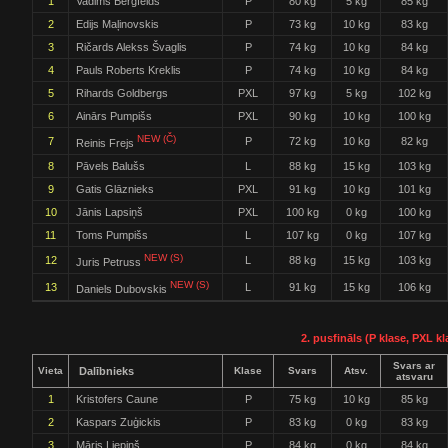
1
Vadims Bergfelds
P
80 kg
5 kg
85 kg
2
Edijs Maļinovskis
P
73 kg
10 kg
83 kg
3
Ričards Alekss Švaglis
P
74 kg
10 kg
84 kg
4
Pauls Roberts Kreklis
P
74 kg
10 kg
84 kg
5
Rihards Goldbergs
PXL
97 kg
5 kg
102 kg
6
Ainārs Pumpišs
PXL
90 kg
10 kg
100 kg
NEW (Č)
7
P
72 kg
10 kg
82 kg
Reinis Frejs
8
Pāvels Balušs
L
88 kg
15 kg
103 kg
9
Gatis Glāznieks
PXL
91 kg
10 kg
101 kg
10
Jānis Lapsiņš
PXL
100 kg
0 kg
100 kg
11
Toms Pumpišs
L
107 kg
0 kg
107 kg
NEW (S)
12
L
88 kg
15 kg
103 kg
Juris Petruss
NEW (S)
13
L
91 kg
15 kg
106 kg
Daniels Dubovskis
2. pusfināls (P klase, PXL kl
Svars ar
Vieta
Dalībnieks
Klase
Svars
Atsv.
atsvaru
1
Kristofers Caune
P
75 kg
10 kg
85 kg
2
Kaspars Zuģickis
P
83 kg
0 kg
83 kg
3
Māris Liepiņš
P
84 kg
0 kg
84 kg