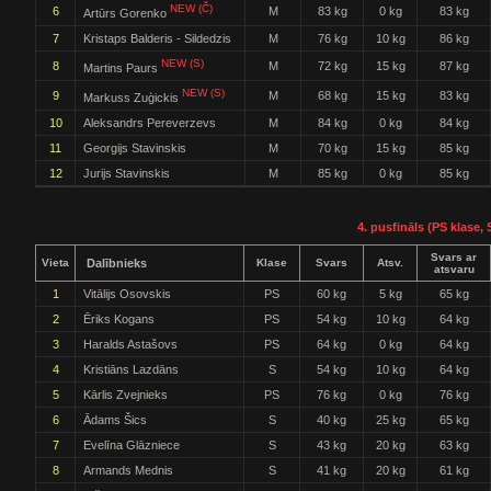
NEW (Č)
6
M
83 kg
0 kg
83 kg
Artūrs Gorenko
7
Kristaps Balderis - Sildedzis
M
76 kg
10 kg
86 kg
NEW (S)
8
M
72 kg
15 kg
87 kg
Martins Paurs
NEW (S)
9
M
68 kg
15 kg
83 kg
Markuss Zuģickis
10
Aleksandrs Pereverzevs
M
84 kg
0 kg
84 kg
11
Georgijs Stavinskis
M
70 kg
15 kg
85 kg
12
Jurijs Stavinskis
M
85 kg
0 kg
85 kg
4. pusfināls (PS klase, 
Svars ar
Vieta
Dalībnieks
Klase
Svars
Atsv.
atsvaru
1
Vitālijs Osovskis
PS
60 kg
5 kg
65 kg
2
Ēriks Kogans
PS
54 kg
10 kg
64 kg
3
Haralds Astašovs
PS
64 kg
0 kg
64 kg
4
Kristiāns Lazdāns
S
54 kg
10 kg
64 kg
5
Kārlis Zvejnieks
PS
76 kg
0 kg
76 kg
6
Ādams Šics
S
40 kg
25 kg
65 kg
7
Evelīna Glāzniece
S
43 kg
20 kg
63 kg
8
Armands Mednis
S
41 kg
20 kg
61 kg