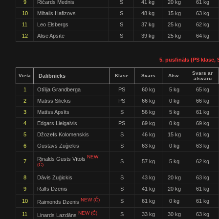
9
Ričards Mednis
S
41 kg
20 kg
61 kg
10
Mihails Hafizovs
S
48 kg
15 kg
63 kg
11
Leo Elsbergs
S
37 kg
25 kg
62 kg
12
Alise Apsīte
S
39 kg
25 kg
64 kg
5. pusfināls (PS klase, 
Svars ar
Vieta
Dalībnieks
Klase
Svars
Atsv.
atsvaru
1
Otīlija Grandberga
PS
60 kg
5 kg
65 kg
2
Matīss Silickis
PS
66 kg
0 kg
66 kg
3
Matīss Apsīts
S
56 kg
5 kg
61 kg
4
Edgars Lielgalvis
PS
69 kg
0 kg
69 kg
5
Džozefs Kolomenskis
S
46 kg
15 kg
61 kg
6
Gustavs Zuģickis
S
63 kg
0 kg
63 kg
NEW
Rinalds Gusts Vītols
7
S
57 kg
5 kg
62 kg
(Č)
8
Dāvis Zuģickis
S
43 kg
20 kg
63 kg
9
Ralfs Dzenis
S
41 kg
20 kg
61 kg
NEW (Č)
10
S
61 kg
0 kg
61 kg
Raimonds Dzenis
NEW (Č)
11
S
33 kg
30 kg
63 kg
Linards Lazdāns