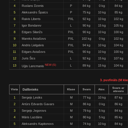
4
Ruslans Dzenis
P
84 kg
0 kg
84 kg
5
Aleksandrs Špatcs
P
75 kg
10 kg
85 kg
6
Raivis Liberts
PXL
92 kg
10 kg
102 kg
7
Igor Bondarev
L
90 kg
15 kg
105 kg
8
Edgars Silanžs
PXL
90 kg
10 kg
100 kg
9
Mareks Astašovs
PXL
102 kg
0 kg
102 kg
10
Andris Lielgalvis
PXL
94 kg
10 kg
104 kg
11
Edgars Astašovs
PXL
90 kg
10 kg
100 kg
12
Juris Šics
L
92 kg
15 kg
107 kg
NEW (S)
13
L
89 kg
15 kg
104 kg
Uģis Lancmanis
3. pusfināls (M kla
Svars ar
Vieta
Dalībnieks
Klase
Svars
Atsv.
atsvaru
1
Sergejs Ļesiks
M
77 kg
10 kg
87 kg
2
Artūrs Edvards Gavars
M
86 kg
0 kg
86 kg
3
Sergejs Jegorovs
M
79 kg
5 kg
84 kg
4
Māris Lazdāns
M
80 kg
5 kg
85 kg
5
Aleksandrs Kapitonovs
M
74 kg
10 kg
84 kg