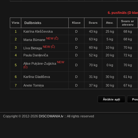
6. pusfināls (D kla
Svars ar
Vieta
Dalībnieks
Klase
Svars
Atsv.
atsvaru
1
Katrīna Kleščevska
D
43 kg
25 kg
68 kg
NEW (Č)
2
D
63 kg
5 kg
68 kg
Marta Būmane
NEW (Č)
3
D
60 kg
10 kg
70 kg
Līva Bietaga
4
Paula Daniļeviča
D
52 kg
20 kg
72 kg
NEW
Alise Puķāne-Zuģicka
5
D
70 kg
0 kg
70 kg
(Č)
6
Karlīna Gladiševa
D
31 kg
30 kg
61 kg
7
Anete Tomiņa
D
37 kg
30 kg
67 kg
Ātrākie apļi
Pos
Copyright © 2012-2026
DISCOMANIA.lv
:: All rights reserved