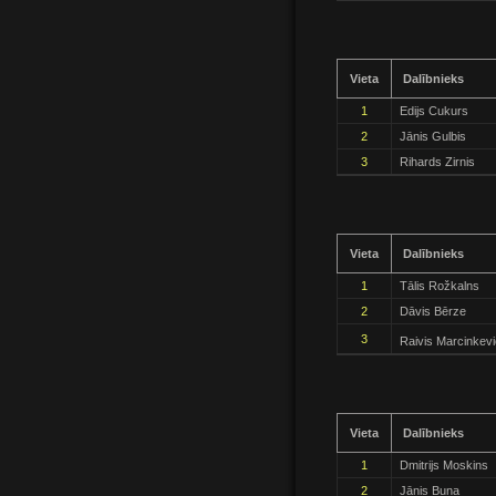
Vieta
Dalībnieks
1
Edijs Cukurs
2
Jānis Gulbis
3
Rihards Zirnis
Vieta
Dalībnieks
1
Tālis Rožkalns
2
Dāvis Bērze
3
Raivis Marcinkev
Vieta
Dalībnieks
1
Dmitrijs Moskins
2
Jānis Buna