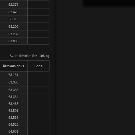
62.378
62.423
63.115
63.202
63.202
63.889
Svars līdzināts līdz:
105 kg
Ātrākais aplis
Sods
63.131
63.306
63.333
63.334
63.463
63.501
63.566
64.526
64.631