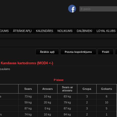
ĒJUMS
ĀTRĀKIE APĻI
KALENDĀRS
NOLIKUMS
DALĪBNIEKI
LOYAL KLUBS
Ātrākie apļi
Posma kopvērtējums
Fināli
 - Kandavas kartodroms (MOD4 <-)
 saulains
P klase
Svars ar
Svars
Atsvars
Grupa
Gokarts
atsvaru
s
73 kg
10 kg
83 kg
3
6
59 kg
20 kg
79 kg
2
10
87 kg
0 kg
87 kg
3
5
vs
74 kg
10 kg
84 kg
2
1