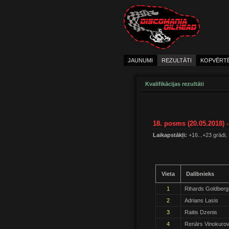
JAUNUMI
REZULTĀTI
KOPVĒRT
Kvalifikācijas rezultāti
18. posms (20.05.2018)
Laikapstākļi:
+16...+23 grādi,
Vieta
Dalībnieks
1
Rihards Goldberg
2
Adrians Lasis
3
Raitis Dzenis
4
Renārs Vinokuro