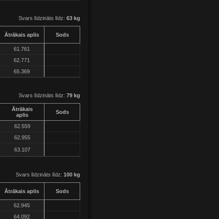
Svars līdzināts līdz:
63 kg
Ātrākais aplis
Sods
61.761
62.771
65.369
Svars līdzināts līdz:
79 kg
Ātrākais
Sods
aplis
62.559
62.955
63.107
Svars līdzināts līdz:
100 kg
Ātrākais aplis
Sods
62.945
64.092