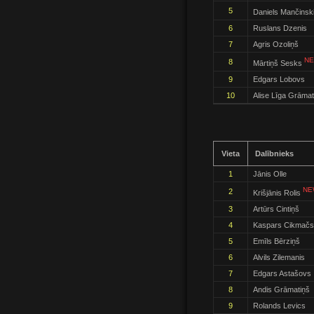
5
Daniels Mančinsk
6
Ruslans Dzenis
7
Agris Ozoliņš
NE
8
Mārtiņš Sesks
9
Edgars Lobovs
10
Alise Līga Grāmat
Vieta
Dalībnieks
1
Jānis Olle
NE
2
Krišjānis Rolis
3
Artūrs Cintiņš
4
Kaspars Cikmačs
5
Emīls Bērziņš
6
Alvils Zilemanis
7
Edgars Astašovs
8
Andis Grāmatiņš
9
Rolands Levics