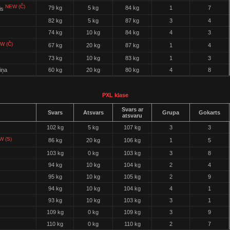
NEW (Č)
79 kg
5 kg
84 kg
1
7
is
82 kg
5 kg
87 kg
3
4
74 kg
10 kg
84 kg
4
3
W (Č)
67 kg
20 kg
87 kg
1
4
73 kg
10 kg
83 kg
1
3
iņa
60 kg
20 kg
80 kg
4
8
PXL klase
Svars ar
Svars
Atsvars
Grupa
Gokarts
atsvaru
102 kg
5 kg
107 kg
3
3
W (S)
86 kg
20 kg
106 kg
1
5
103 kg
0 kg
103 kg
3
8
94 kg
10 kg
104 kg
2
4
95 kg
10 kg
105 kg
2
9
94 kg
10 kg
104 kg
4
1
93 kg
10 kg
103 kg
3
1
109 kg
0 kg
109 kg
3
9
110 kg
0 kg
110 kg
2
7