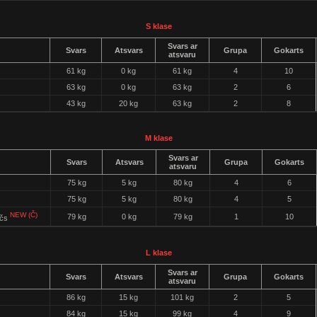
S klase
Svars ar
Svars
Atsvars
Grupa
Gokarts
atsvaru
61 kg
0 kg
61 kg
4
10
63 kg
0 kg
63 kg
2
6
43 kg
20 kg
63 kg
2
8
M klase
Svars ar
Svars
Atsvars
Grupa
Gokarts
atsvaru
75 kg
5 kg
80 kg
4
6
75 kg
5 kg
80 kg
4
5
NEW (Č)
79 kg
0 kg
79 kg
1
10
ičs
L klase
Svars ar
Svars
Atsvars
Grupa
Gokarts
atsvaru
86 kg
15 kg
101 kg
2
5
84 kg
15 kg
99 kg
4
9