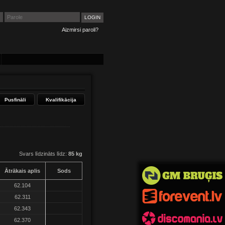
Aizmirsi paroli?
Pusfināli
Kvalifikācija
Svars līdzināts līdz:
85 kg
Ātrākais aplis
Sods
62.104
62.311
62.343
62.370