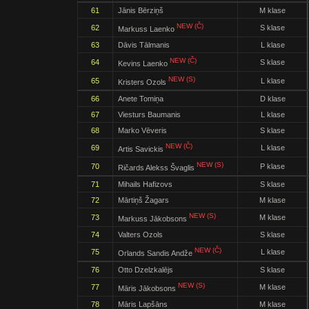
61
Jānis Bērziņš
M klase
NEW (Č)
62
S klase
Markuss Laenko
63
Dāvis Tālmanis
L klase
NEW (Č)
64
S klase
Kevins Laenko
NEW (S)
65
L klase
Kristers Ozols
66
Anete Tomiņa
D klase
67
Viesturs Baumanis
L klase
68
Marko Vēveris
S klase
NEW (Č)
69
L klase
Artis Savickis
NEW (S)
70
P klase
Ričards Alekss Švaglis
71
Mihails Hafizovs
S klase
72
Mārtiņš Žagars
M klase
NEW (S)
73
M klase
Markuss Jākobsons
74
Valters Ozols
S klase
NEW (Č)
75
L klase
Orlands Sandis Andže
76
Otto Dzelzkalējs
S klase
NEW (S)
77
M klase
Māris Jākobsons
78
Māris Lapšāns
M klase