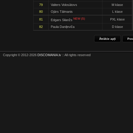
79
Valters Volosātovs
M klase
80
Ojārs Tālmanis
L klase
NEW (S)
81
PXL klase
Edgars Silanžs
82
Paula Daniļeviča
D klase
Ātrākie apļi
Pos
Copyright © 2012-2026
DISCOMANIA.lv
:: All rights reserved