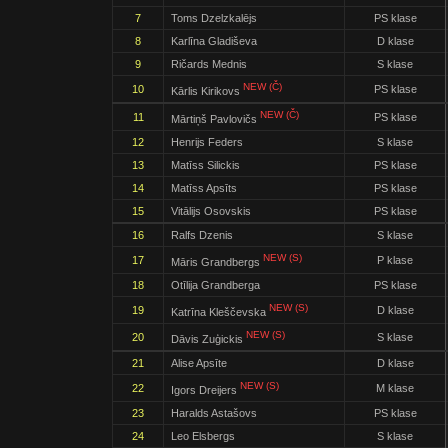
7
Toms Dzelzkalējs
PS klase
8
Karlīna Gladiševa
D klase
9
Ričards Mednis
S klase
NEW (Č)
10
PS klase
Kārlis Kirikovs
NEW (Č)
11
PS klase
Mārtiņš Pavlovičs
12
Henrijs Feders
S klase
13
Matīss Silickis
PS klase
14
Matīss Apsīts
PS klase
15
Vitālijs Osovskis
PS klase
16
Ralfs Dzenis
S klase
NEW (S)
17
P klase
Māris Grandbergs
18
Otīlija Grandberga
PS klase
NEW (S)
19
D klase
Katrīna Kleščevska
NEW (S)
20
S klase
Dāvis Zuģickis
21
Alise Apsīte
D klase
NEW (S)
22
M klase
Igors Dreijers
23
Haralds Astašovs
PS klase
24
Leo Elsbergs
S klase