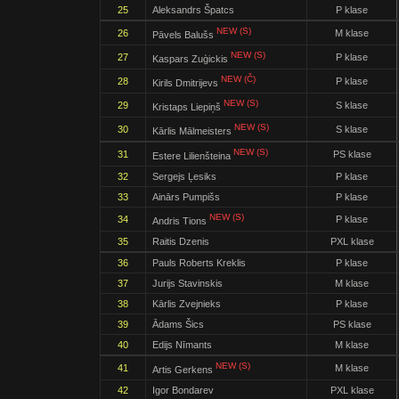
25
Aleksandrs Špatcs
P klase
NEW (S)
26
M klase
Pāvels Balušs
NEW (S)
27
P klase
Kaspars Zuģickis
NEW (Č)
28
P klase
Kirils Dmitrijevs
NEW (S)
29
S klase
Kristaps Liepiņš
NEW (S)
30
S klase
Kārlis Mālmeisters
NEW (S)
31
PS klase
Estere Lilienšteina
32
Sergejs Ļesiks
P klase
33
Ainārs Pumpišs
P klase
NEW (S)
34
P klase
Andris Tions
35
Raitis Dzenis
PXL klase
36
Pauls Roberts Kreklis
P klase
37
Jurijs Stavinskis
M klase
38
Kārlis Zvejnieks
P klase
39
Ādams Šics
PS klase
40
Edijs Nīmants
M klase
NEW (S)
41
M klase
Artis Gerkens
42
Igor Bondarev
PXL klase