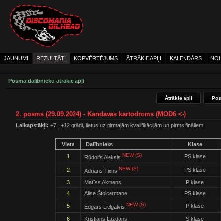
JAUNUMI
REZULTĀTI
KOPVĒRTĒJUMS
ĀTRĀKIE APĻI
KALENDĀRS
NOL
Posma dalībnieku ātrākie apļi
Ātrākie apļi
Pos
2. posms (29.09.2024) - Kandavas kartodroms (MOD6 <-)
Laikapstākļi:
+7...+12 grādi, lietus uz pirmajām kvalifikācijām un pirms fināliem.
Vieta
Dalībnieks
Klase
NEW (S)
1
PS klase
Rūdolfs Aleksis
NEW (S)
2
PS klase
Adrians Tions
3
Matīss Akmens
P klase
4
Alise Štolcermane
PS klase
NEW (S)
5
P klase
Edgars Lielgalvis
6
Kristiāns Lazdāns
S klase