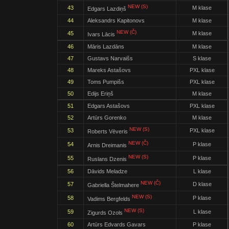
NEW (S)
43
M klase
Edgars Lazdiņš
44
Aleksandrs Kapitonovs
M klase
NEW (Č)
45
M klase
Ivars Lācis
46
Māris Lazdāns
M klase
47
Gustavs Narvaišs
S klase
48
Mareks Astašovs
PXL klase
49
Toms Pumpišs
PXL klase
50
Edijs Eriņš
M klase
51
Edgars Astašovs
PXL klase
52
Artūrs Gorenko
M klase
NEW (S)
53
PXL klase
Roberts Vēveris
NEW (Č)
54
P klase
Arnis Dreimanis
NEW (S)
55
P klase
Ruslans Dzenis
56
Dāvids Meladze
L klase
NEW (Č)
57
D klase
Gabriella Štelmahere
NEW (S)
58
P klase
Vadims Bergfelds
NEW (S)
59
L klase
Zigurds Ozols
60
Artūrs Edvards Gavars
P klase