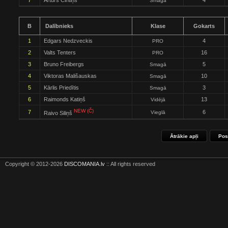
7
Artūrs Cintiņš
4
Smagā
B
Dalībnieks
Klase
Gokarts
1
Edgars Nedzveckis
4
PRO
2
Valts Tenters
16
PRO
3
Bruno Freibergs
5
Smagā
4
Viktoras Mališauskas
10
Smagā
5
Kārlis Priedītis
3
Smagā
6
Raimonds Katiņš
13
Vidējā
NEW (Č)
7
6
Vieglā
Raivo Siliņš
Ātrākie apļi
Pos
Copyright © 2012-2026
DISCOMANIA.lv
:: All rights reserved