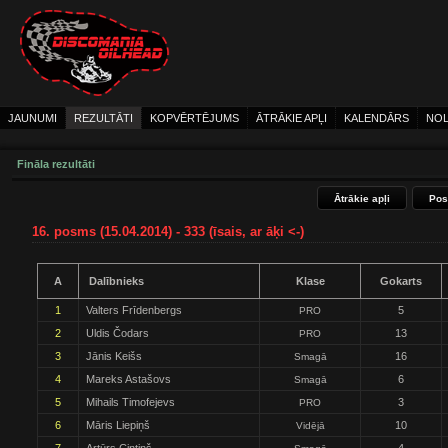
JAUNUMI
REZULTĀTI
KOPVĒRTĒJUMS
ĀTRĀKIE APĻI
KALENDĀRS
NOL
Fināla rezultāti
Ātrākie apļi
Pos
16. posms (15.04.2014) - 333 (īsais, ar āķi <-)
A
Dalībnieks
Klase
Gokarts
1
Valters Frīdenbergs
5
PRO
2
Uldis Čodars
13
PRO
3
Jānis Keišs
16
Smagā
4
Mareks Astašovs
6
Smagā
5
Mihails Timofejevs
3
PRO
6
Māris Liepiņš
10
Vidējā