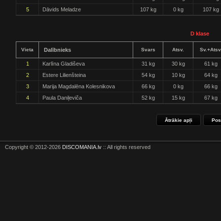
5
Dāvids Meladze
107 kg
0 kg
107 kg
D klase
Vieta
Dalībnieks
Svars
Atsv.
Sv.+Atsv
1
Karlīna Gladiševa
31 kg
30 kg
61 kg
2
Estere Lilienšteina
54 kg
10 kg
64 kg
3
Marija Magdalēna Kolesnikova
66 kg
0 kg
66 kg
4
Paula Daniļeviča
52 kg
15 kg
67 kg
Ātrākie apļi
Pos
Copyright © 2012-2026
DISCOMANIA.lv
:: All rights reserved