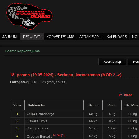
JAUNUMI
REZULTĀTI
KOPVĒRTĒJUMS
ĀTRĀKIE APĻI
KALENDĀRS
NOL
Posma kopvērtējums
Ātrākie apļi
Pos
18. posms (19.05.2024) - Serbentų kartodromas (MOD 2 ->)
Laikapstākļi:
+18...+28 grādi, sauss
PS klase
Vieta
Dalībnieks
Svars
Atsv.
Sv.+Atsv
1
Otīlija Grandberga
60 kg
5 kg
65 kg
2
Oskars Tenis
66 kg
0 kg
66 kg
3
Kristaps Tenis
57 kg
10 kg
67 kg
NEW (S)
4
62 kg
5 kg
67 kg
Orestas Burgaila