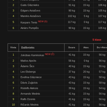
2
Gatis Glāznieks
91 kg
15 kg
106 kg
3
Edgars Astašovs
90 kg
15 kg
105 kg
4
Mareks Astašovs
102 kg
5 kg
107 kg
NEW (S)
5
117 kg
0 kg
117 kg
Kaspars Tenis
6
Ainārs Pumpišs
90 kg
15 kg
105 kg
S klase
Vieta
Dalībnieks
Svars
Atsv.
Sv.+Atsv
NEW (Č)
1
41 kg
15 kg
56 kg
Jokūbas Kaminskas
2
Matīss Apsīts
56 kg
0 kg
56 kg
3
Ādams Šics
40 kg
15 kg
55 kg
4
Leo Elsbergs
37 kg
20 kg
57 kg
5
Evelīna Glāzniece
43 kg
15 kg
58 kg
6
Dāvis Zuģickis
43 kg
15 kg
58 kg
7
Rūdolfs Aleksis
39 kg
15 kg
54 kg
8
Armands Mednis
41 kg
15 kg
56 kg
9
Ralfs Dzenis
41 kg
15 kg
56 kg
10
Ričards Mednis
41 kg
15 kg
56 kg