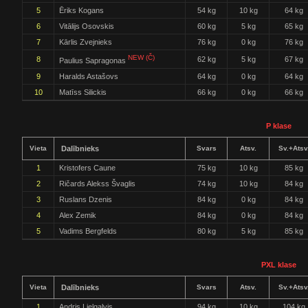
5
Ēriks Kogans
54 kg
10 kg
64 kg
6
Vitālijs Osovskis
60 kg
5 kg
65 kg
7
Kārlis Zvejnieks
76 kg
0 kg
76 kg
NEW (Č)
8
62 kg
5 kg
67 kg
Paulius Sapragonas
9
Haralds Astašovs
64 kg
0 kg
64 kg
10
Matīss Silickis
66 kg
0 kg
66 kg
P klase
Vieta
Dalībnieks
Svars
Atsv.
Sv.+Atsv
1
Kristofers Caune
75 kg
10 kg
85 kg
2
Ričards Alekss Švaglis
74 kg
10 kg
84 kg
3
Ruslans Dzenis
84 kg
0 kg
84 kg
4
Alex Zemik
84 kg
0 kg
84 kg
5
Vadims Bergfelds
80 kg
5 kg
85 kg
PXL klase
Vieta
Dalībnieks
Svars
Atsv.
Sv.+Atsv
1
Andris Lielgalvis
94 kg
10 kg
104 kg