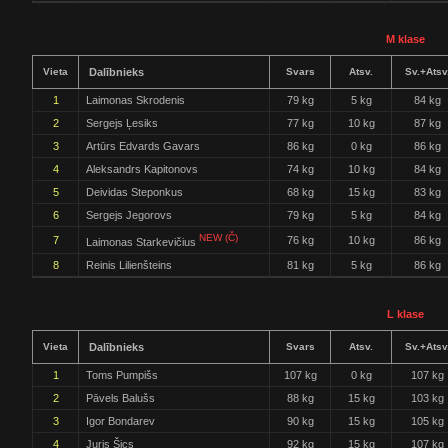
M klase
Vieta
Dalībnieks
Svars
Atsv.
Sv.+Atsv
1
Laimonas Skrodenis
79 kg
5 kg
84 kg
2
Sergejs Ļesiks
77 kg
10 kg
87 kg
3
Artūrs Edvards Gavars
86 kg
0 kg
86 kg
4
Aleksandrs Kapitonovs
74 kg
10 kg
84 kg
5
Deividas Steponkus
68 kg
15 kg
83 kg
6
Sergejs Jegorovs
79 kg
5 kg
84 kg
NEW (Č)
7
76 kg
10 kg
86 kg
Laimonas Starkevičius
8
Reinis Lilienšteins
81 kg
5 kg
86 kg
L klase
Vieta
Dalībnieks
Svars
Atsv.
Sv.+Atsv
1
Toms Pumpišs
107 kg
0 kg
107 kg
2
Pāvels Balušs
88 kg
15 kg
103 kg
3
Igor Bondarev
90 kg
15 kg
105 kg
4
Juris Šics
92 kg
15 kg
107 kg