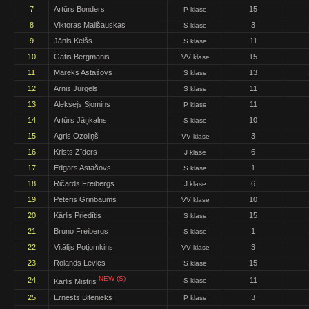
7
Artūrs Bonders
15
P klase
8
Viktoras Mališauskas
3
S klase
9
Jānis Keišs
11
S klase
10
Gatis Bergmanis
15
VV klase
11
Mareks Astašovs
13
S klase
12
Arnis Jurgels
11
S klase
13
Aleksejs Sjomins
11
P klase
14
Artūrs Jāņkalns
10
S klase
15
Agris Ozoliņš
3
VV klase
16
Krists Zīders
6
J klase
17
Edgars Astašovs
1
S klase
18
Ričards Freibergs
6
J klase
19
Pēteris Grinbaums
10
VV klase
20
Kārlis Priedītis
15
S klase
21
Bruno Freibergs
1
S klase
22
Vitālijs Potjomkins
3
VV klase
23
Rolands Levics
15
S klase
NEW (S)
24
11
S klase
Kārlis Mistris
25
Ernests Bitenieks
3
P klase