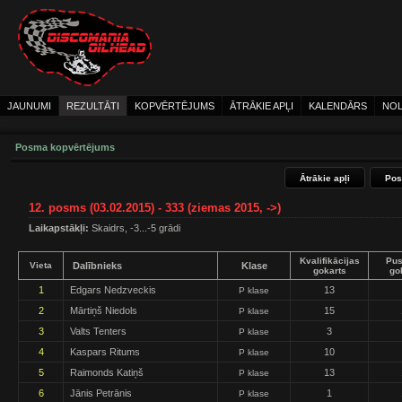
JAUNUMI
REZULTĀTI
KOPVĒRTĒJUMS
ĀTRĀKIE APĻI
KALENDĀRS
NOL
Posma kopvērtējums
Ātrākie apļi
Pos
12. posms (03.02.2015) - 333 (ziemas 2015, ->)
Laikapstākļi:
Skaidrs, -3...-5 grādi
Kvalifikācijas
Pus
Vieta
Dalībnieks
Klase
gokarts
go
1
Edgars Nedzveckis
13
P klase
2
Mārtiņš Niedols
15
P klase
3
Valts Tenters
3
P klase
4
Kaspars Ritums
10
P klase
5
Raimonds Katiņš
13
P klase
6
Jānis Petrānis
1
P klase