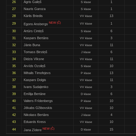
26
Agris Galiņš
1
S klase
27
Nauris Garoza
1
S klase
28
Kārlis Briedis
13
VV klase
NEW (Č)
29
1
VV klase
Egons Ansbergs
30
Artūrs Cintiņš
6
S klase
31
Kaspars Bertāns
3
VV klase
32
Jānis Buna
11
VV klase
33
Tomass Birstiņš
6
J klase
34
Didzis Vīksne
11
VV klase
35
Arvīds Ozoliņš
10
S klase
36
Mihails Timofejevs
13
P klase
37
Kaspars Dolgis
11
VV klase
38
Ivans Sudaļenko
3
VV klase
39
Emīlija Bertāne
6
D klase
40
Valters Frīdenbergs
10
P klase
41
Jēkabs Gžibovskis
10
VV klase
42
Nikolass Bertāns
4
J klase
43
Eduards Kress
10
VV klase
NEW (Č)
44
15
D klase
Jana Zīdere