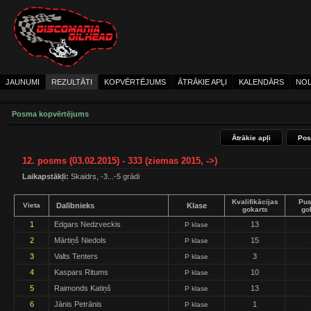
JAUNUMI
REZULTĀTI
KOPVĒRTĒJUMS
ĀTRĀKIE APĻI
KALENDĀRS
NOL
Posma kopvērtējums
Ātrākie apļi
Pos
12. posms (03.02.2015) - 333 (ziemas 2015, ->)
Laikapstākļi:
Skaidrs, -3...-5 grādi
Kvalifikācijas
Pus
Vieta
Dalībnieks
Klase
gokarts
go
1
Edgars Nedzveckis
13
P klase
2
Mārtiņš Niedols
15
P klase
3
Valts Tenters
3
P klase
4
Kaspars Ritums
10
P klase
5
Raimonds Katiņš
13
P klase
6
Jānis Petrānis
1
P klase