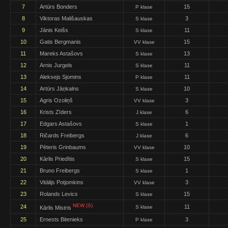
7
Artūrs Bonders
15
P klase
8
Viktoras Mališauskas
3
S klase
9
Jānis Keišs
11
S klase
10
Gatis Bergmanis
15
VV klase
11
Mareks Astašovs
13
S klase
12
Arnis Jurgels
11
S klase
13
Aleksejs Sjomins
11
P klase
14
Artūrs Jāņkalns
10
S klase
15
Agris Ozoliņš
3
VV klase
16
Krists Zīders
6
J klase
17
Edgars Astašovs
1
S klase
18
Ričards Freibergs
6
J klase
19
Pēteris Grinbaums
10
VV klase
20
Kārlis Priedītis
15
S klase
21
Bruno Freibergs
1
S klase
22
Vitālijs Potjomkins
3
VV klase
23
Rolands Levics
15
S klase
NEW (S)
24
11
S klase
Kārlis Mistris
25
Ernests Bitenieks
3
P klase