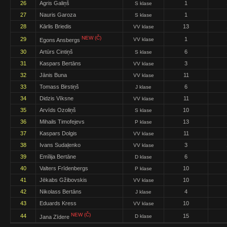
26
Agris Galiņš
1
S klase
27
Nauris Garoza
1
S klase
28
Kārlis Briedis
13
VV klase
NEW (Č)
29
1
VV klase
Egons Ansbergs
30
Artūrs Cintiņš
6
S klase
31
Kaspars Bertāns
3
VV klase
32
Jānis Buna
11
VV klase
33
Tomass Birstiņš
6
J klase
34
Didzis Vīksne
11
VV klase
35
Arvīds Ozoliņš
10
S klase
36
Mihails Timofejevs
13
P klase
37
Kaspars Dolgis
11
VV klase
38
Ivans Sudaļenko
3
VV klase
39
Emīlija Bertāne
6
D klase
40
Valters Frīdenbergs
10
P klase
41
Jēkabs Gžibovskis
10
VV klase
42
Nikolass Bertāns
4
J klase
43
Eduards Kress
10
VV klase
NEW (Č)
44
15
D klase
Jana Zīdere