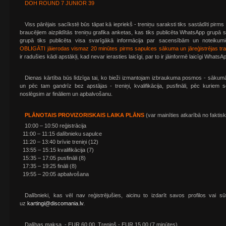
DOH ROUND 7 JUNIOR 39
Viss pārējais sacīkstē būs tāpat kā iepriekš - treniņu saraksti tiks sastādīti pi
braucējiem aizpildītās treniņu grafika anketas, kas tiks publicēta WhatsApp grupā
grupā tiks publicēta visa svarīgākā informācija par sacensībām un noteiku
OBLIGĀTI jāierodas vismaz 20 minūtes pirms sapulces sākuma un jāreģistrējas tra
ir radušies kādi apstākļi, kad nevar ierasties laicīgi, par to ir jāinformē laicīgi What
Dienas kārtība būs līdzīga tai, ko bieži izmantojam izbraukuma posmos - sākumā 
un pēc tam gandrīz bez apstājas - treniņi, kvalifikācija, pusfināli, pēc kuriem
noslēgsim ar fināliem un apbalvošanu.
PLĀNOTAIS PROVIZORISKAIS LAIKA PLĀNS
(var mainīties atkarībā no faktisk
10:00 – 10:50 reģistrācija
11:00 – 11:15 dalībnieku sapulce
11:20 – 13:40 brīvie treniņi (12)
13:55 – 15:15 kvalifikācija (7)
15:35 – 17:05 pusfināli (8)
17:35 – 19:25 fināli (8)
19:55 – 20:05 apbalvošana
Dalībnieki, kas vēl nav reģistrējušies, aicinu to izdarīt savos profilos vai sū
uz
kartingi@discomania.lv
.
Dalības maksa - EUR 60.00. Treniņš - EUR 15.00 (7 minūtes).