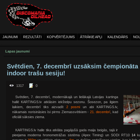
JAUNUMI
REZULTĀTI
KOPVĒRTĒJUMS
ĀTRĀKIE APĻI
KALENDĀRS
NOL
Lapas jaunumi
Svētdien, 7. decembrī uzsāksim čempionāta
indoor trašu sesiju!
1317
0
Svētdien, 7. decembrī, modernākajā un lielākajā Latvijas kartinga
hallē KARTINGS.lv atklāsim iekštelpu sezonu. Šosezon, pa ilgiem
laikiem, decembrī tiks aizvadīt
2 posmi
un abi KARTINGS.lv,
nākamais norisināsies īsi pirms Ziemassvētkiem -
21. decembrī
, kad
oficiāli sāksies ziema.
KARTINGS.lv halle tika atklāta pagājušā gada maija beigās, tajā ir
pieejama moderna hronometrāžas sistēma (Apex Timing) un SODI RT10
14
k