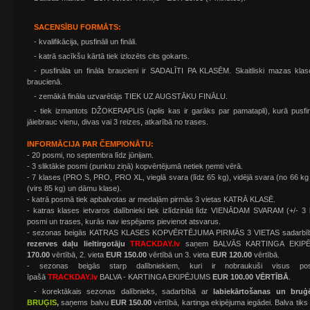
SACENSĪBU FORMĀTS:
- kvalifikācija, pusfināli un fināli.
- katrā sacīkšu kārtā tiek izlozēts cits gokarts.
- pusfināla un fināla braucieni ir SADALĪTI PA KLASĒM. Skaitliski mazas klas
braucienā.
- zemākā fināla uzvarētājs TIEK UZ AUGSTĀKU FINĀLU.
- tiek izmantots DŽOKERAPLIS (aplis kas ir garāks par pamatapli), kurā pusfināl
jāiebrauc vienu, divas vai 3 reizes, atkarībā no trases.
INFORMĀCIJA PAR ČEMPIONĀTU:
- 20 posmi, no septembra līdz jūnijam.
- 3 sliktākie posmi (punktu ziņā) kopvērtējumā netiek ņemti vērā.
- 7 klases (PRO S, PRO, PRO XL, vieglā svara (līdz 65 kg), vidējā svara (no 66 kg
(virs 85 kg) un dāmu klase).
- katrā posmā tiek apbalvotas ar medaļām pirmās 3 vietas KATRĀ KLASĒ.
- katras klases ietvaros dalībnieki tiek izlīdzināti līdz VIENĀDAM SVARAM (+/- 
posmi un trases, kurās nav iespējams pievienot atsvarus.
- sezonas beigās KATRAS KLASES KOPVĒRTĒJUMA PIRMĀS 3 VIETAS sadarbī
rezerves daļu lieltirgotāju
TRACKDAY.lv
saņem BALVĀS KARTINGA EKIPĒJ
170.00
vērtībā, 2. vieta
EUR 150.00
vērtībā un 3. vieta
EUR 120.00
vērtībā.
- sezonas beigās starp dalībniekiem, kuri ir nobraukuši visus p
īpašā
TRACKDAY.lv
BALVA - KARTINGA EKIPĒJUMS
EUR 100.00 VĒRTĪBĀ
.
-
korektākais sezonas dalībnieks, sadarbībā ar
labiekārtošanas un bru
BRUĢIS
,
saņems balvu
EUR
150.00
vērtībā, kartinga ekipējuma iegādei. Balva tiks