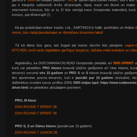
garums ir
360m
un vidējais platums -
6m
, ar dažām apdzīšanas vietām, kas ir liels
jau ir integrēts salīdzinoši drošs džokeraplis, tāpat, trasē visi līkumi un malas ir
neizmantot konusus, līdz ar to, šī būs vienīgā trase čempionāta kalendārā, kurā
konuss, pat džokeraplī (!).
Kā jau praktizējam
indoor
trasēs, t.sk., KARTINGS.lv hallē, pusfinālos un finālos
d
reizes, būs rūpīgi jānodarbojas ar rēķināšanu braucienu laikā!
Tā kā diena būs gara, tad šogad pie trases durvīm būs pieejams
vagon-
KITCHEN, kurā varēs iegādāties garšīgus burgerus, dažāda veida kebabus un cita
Atgādināšu, ka DISCOMANIA OILHEAD čempionāts piedalās arī
SWS SPRINT
u
kurā var piedalīties
PRO klases
braucēji (dažos gadījumos arī citas klases, kur
ietvaros) vecumā
virs 15 gadiem
un
PRO S
un
S
klases braucēji (dažos gadījumo
tiks apvienotas posma ietvaros), kuri ir
jaunāki par 15 gadiem
(ieskaitot). Ai
dalībniekus izveidot savus profilus (DIN)
SWS mājas lapā
(
https://www.sodiwserie
driver.html
) un pieteikties aktuālajiem posmiem:
PRO, M klase
DOH ROUND 7 SPRINT 38
DOH ROUND 7 SPRINT 39
PRO S, S un Dāmu klases
(jaunāki par 15 gadiem)
DOH ROUND 7 JUNIOR 38