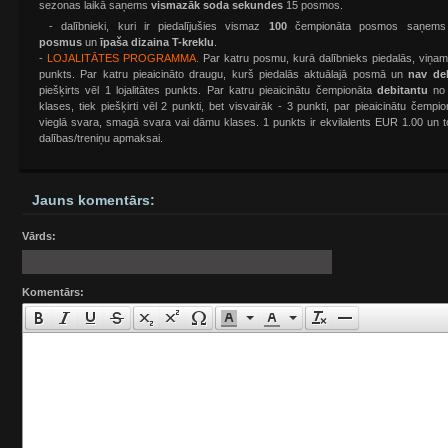
sezonas laikā saņems
vismazāk soda sekundes
15 posmos.
- dalībnieki, kuri ir piedalījušies vismaz
100
čempionāta posmos saņem
posmus
un
īpaša dizaina T-kreklu
.
-
LOJALITĀTES PROGRAMMA.
Par katru posmu, kurā dalībnieks piedalās, viņam ti
punkts. Par katru pieaicināto draugu, kurš piedalās aktuālajā posmā un
nav de
piešķirts vēl 1 lojalitātes punkts. Par katru pieaicinātu čempionāta
debitantu
no 
klases, tiek piešķirti vēl 2 punkti, bet visvairāk - 3 punkti, par pieaicinātu čempi
vieglā svara, smagā svara vai dāmu klases. 1 punkts ir ekvilalents EUR 1.00 un 
dalības/treniņu apmaksai.
Jauns komentārs:
Vārds:
Komentārs: