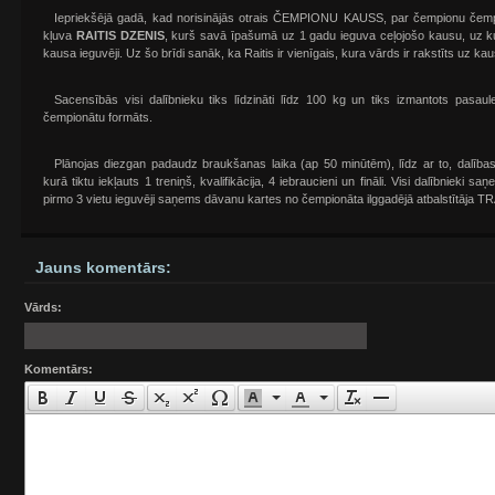
Iepriekšējā gadā, kad norisinājās otrais ČEMPIONU KAUSS, par čempionu čemp
kļuva
RAITIS DZENIS
, kurš savā īpašumā uz 1 gadu ieguva ceļojošo kausu, uz ku
kausa ieguvēji. Uz šo brīdi sanāk, ka Raitis ir vienīgais, kura vārds ir rakstīts uz k
Sacensībās visi dalībnieku tiks līdzināti līdz 100 kg un tiks izmantots pasaul
čempionātu formāts.
Plānojas diezgan padaudz braukšanas laika (ap 50 minūtēm), līdz ar to, dalī
kurā tiktu iekļauts 1 treniņš, kvalifikācija, 4 iebraucieni un fināli. Visi dalībnieki
pirmo 3 vietu ieguvēji saņems dāvanu kartes no čempionāta ilggadējā atbalstītāja T
Jauns komentārs:
Vārds:
Komentārs: