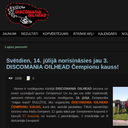
JAUNUMI
REZULTĀTI
KOPVĒRTĒJUMS
ĀTRĀKIE APĻI
KALENDĀRS
NOL
Lapas jaunumi
Svētdien, 14. jūlijā norisināsies jau 3.
DISCOMANIA OILHEAD Čempionu kauss!
1698
0
Nesen ir noslēgusies kārtējā
DISCOMANIA OILHEAD
sezona un
esam uzzinājuši jaunos čempionus! Un nu jau var teikt tradicionāli,
aptuveni mēnesi pēc sezonas noslēguma,
14. jūlijā
, čempionāta
“mājas trasē” RULLĪTIS, tiks organizēts
DISCOMANIA OILHEAD
ČEMPIONU KAUSS
, kurā tiks aicināti piedalīties TIKAI iepriekšējo
sezonu visu klašu čempioni. 12 gadu laikā par čempioniem kopumā ir
kļuvuši
57 braucēji
, no kuriem 1 pieckārtējais, 2 trīskārtējie un 8
divkārtējie čempioni!