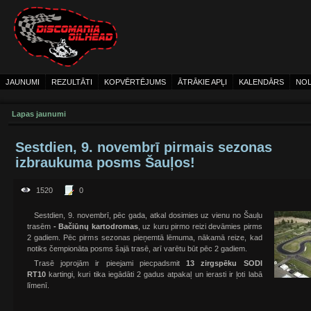
JAUNUMI
REZULTĀTI
KOPVĒRTĒJUMS
ĀTRĀKIE APĻI
KALENDĀRS
NOL
Lapas jaunumi
Sestdien, 9. novembrī pirmais sezonas
izbraukuma posms Šauļos!
1520
0
Sestdien, 9. novembrī, pēc gada, atkal dosimies uz vienu no Šauļu
trasēm
- Bačiūnų kartodromas
, uz kuru pirmo reizi devāmies pirms
2 gadiem. Pēc pirms sezonas pieņemtā lēmuma, nākamā reize, kad
notiks čempionāta posms šajā trasē, arī varētu būt pēc 2 gadiem.
Trasē joprojām ir pieejami piecpadsmit
13 zirgspēku SODI
RT10
kartingi, kuri tika iegādāti 2 gadus atpakaļ un ierasti ir ļoti labā
līmenī.