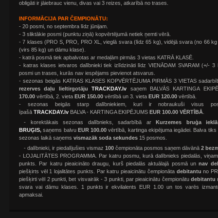
obligāti ir jāiebrauc vienu, divas vai 3 reizes, atkarībā no trases.
INFORMĀCIJA PAR ČEMPIONĀTU:
- 20 posmi, no septembra līdz jūnijam.
- 3 sliktākie posmi (punktu ziņā) kopvērtējumā netiek ņemti vērā.
- 7 klases (PRO S, PRO, PRO XL, vieglā svara (līdz 65 kg), vidējā svara (no 66 kg
(virs 85 kg) un dāmu klase).
- katrā posmā tiek apbalvotas ar medaļām pirmās 3 vietas KATRĀ KLASĒ.
- katras klases ietvaros dalībnieki tiek izlīdzināti līdz VIENĀDAM SVARAM (+/- 
posmi un trases, kurās nav iespējams pievienot atsvarus.
- sezonas beigās KATRAS KLASES KOPVĒRTĒJUMA PIRMĀS 3 VIETAS sadarbī
rezerves daļu lieltirgotāju
TRACKDAY.lv
saņem BALVĀS KARTINGA EKIPĒJ
170.00
vērtībā, 2. vieta
EUR 150.00
vērtībā un 3. vieta
EUR 120.00
vērtībā.
- sezonas beigās starp dalībniekiem, kuri ir nobraukuši visus p
īpašā
TRACKDAY.lv
BALVA - KARTINGA EKIPĒJUMS
EUR 100.00 VĒRTĪBĀ
.
-
korektākais sezonas dalībnieks, sadarbībā ar
Kurzemes bruģa iekl
BRUĢIS
,
saņems balvu
EUR
100.00
vērtībā, kartinga ekipējuma iegādei. Balva tiks
sezonas laikā saņems
vismazāk soda sekundes
15 posmos.
- dalībnieki, ir piedalījušies vismaz
100
čempionāta posmos saņem dāvānā
2 bez
- LOJALITĀTES PROGRAMMA. Par katru posmu, kurā dalībnieks piedalās, viņam tiks
punkts. Par katru pieaicināto draugu, kurš piedalās aktuālajā posmā un
nav de
piešķirts vēl 1 lojalitātes punkts. Par katru pieaicinātu čempionāta
debitantu
no PRO
piešķirti vēl 2 punkti, bet visvairāk - 3 punkti, par pieaicinātu čempionātu
debitantu
svara vai dāmu klases. 1 punkts ir ekvilalents EUR 1.00 un tos varēs izmanto
apmaksai.