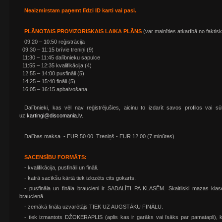
Neaizmirstam paņemt līdzi ID karti vai pasi.
PLĀNOTAIS PROVIZORISKAIS LAIKA PLĀNS
(var mainīties atkarībā no faktisk
09:20 – 10:50 reģistrācija
09:30 – 11:15 brīvie treniņi (9)
11:30 – 11:45 dalībnieku sapulce
11:55 – 12:35 kvalifikācija (4)
12:55 – 14:00 pusfināli (5)
14:25 – 15:40 fināli (5)
16:05 – 16:15 apbalvošana
Dalībnieki, kas vēl nav reģistrējušies, aicinu to izdarīt savos profilos vai sū
uz
kartingi@discomania.lv
.
Dalības maksa - EUR 50.00. Treniņš - EUR 12.00 (7 minūtes).
SACENSĪBU FORMĀTS:
- kvalifikācija, pusfināli un fināli.
- katrā sacīkšu kārtā tiek izlozēts cits gokarts.
- pusfināla un fināla braucieni ir SADALĪTI PA KLASĒM. Skaitliski mazas klas
braucienā.
- zemākā fināla uzvarētājs TIEK UZ AUGSTĀKU FINĀLU.
- tiek izmantots DŽOKERAPLIS (aplis kas ir garāks vai īsāks par pamatapli), k