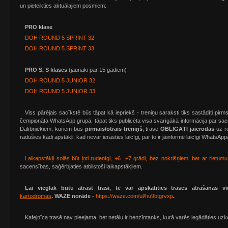
un pieteikties aktuālajiem posmiem:
PRO klase
DOH ROUND 5 SPRINT 32
DOH ROUND 5 SPRINT 33
PRO S, S klases
(jaunāki par 15 gadiem)
DOH ROUND 5 JUNIOR 32
DOH ROUND 5 JUNIOR 33
Viss pārējais sacīkstē būs tāpat kā iepriekš - treniņu saraksti tiks sastādīti pir
čempionāta WhatsApp grupā, tāpat tiks publicēta visa svarīgākā informācija par s
Dalībniekiem, kuriem būs
pirmais/otrais treniņš
, trasē
OBLIGĀTI jāierodas
uz re
radušies kādi apstākļi, kad nevar ierasties laicīgi, par to ir jāinformē laicīgi WhatsA
Laikapstākļi solās būt ļoti rudenīgi, +6...+7 grādi, bez nokrišņiem, bet ar rietumu
sacensības, saģērbjaties atbilstoši laikapstākļiem.
Lai vieglāk būtu atrast trasi, te var apskatīties trases atrašanās 
kartodromas
. WAZE norāde -
https://waze.com/ul/hu9btgrvxp
.
Kafejnīca trasē nav pieejama, bet netālu ir benzīntanks, kurā varēs iegādāties uz