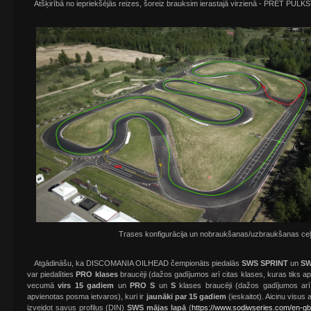
Atšķirībā no iepriekšējās reizes, šoreiz brauksim ierastajā virzienā - PRET PULKS
Trases konfigurācija un nobraukšanas/uzbraukšanas ceļi
Atgādināšu, ka DISCOMANIA OILHEAD čempionāts piedalās
SWS SPRINT
un
SW
var piedalīties
PRO klases
braucēji (dažos gadījumos arī citas klases, kuras tiks a
vecumā
virs 15 gadiem
un
PRO S
un
S
klases braucēji (dažos gadījumos arī 
apvienotas posma ietvaros), kuri ir
jaunāki par 15 gadiem
(ieskaitot). Aicinu visus 
izveidot savus profilus (DIN)
SWS mājas lapā
(
https://www.sodiwseries.com/en-gb