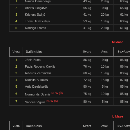
1
Nauris Danebergs
43 kg
20 kg
63 kg
2
Andris Lielgalvis
65 kg
0 kg
65 kg
3
Kristers Saliņš
41 kg
20 kg
61 kg
4
Toms Dzelzkalējs
53 kg
10 kg
63 kg
5
Rodrigo Frāms
41 kg
20 kg
61 kg
M klase
Vieta
Dalībnieks
Svars
Atsv.
Sv.+Atsv
1
Jānis Buna
86 kg
0 kg
86 kg
2
Pauls Roberts Kreklis
76 kg
10 kg
86 kg
3
Rihards Zemnickis
68 kg
15 kg
83 kg
4
Rūdolfs Bukolds
72 kg
15 kg
87 kg
5
Artis Dzelzkalējs
80 kg
5 kg
85 kg
NEW (Č)
6
75 kg
10 kg
85 kg
Normunds Dzenis
NEW (S)
7
80 kg
5 kg
85 kg
Sandris Vigulis
L klase
Vieta
Dalībnieks
Svars
Atsv.
Sv.+Atsv