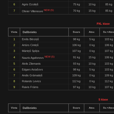
6
Agris Ozoliņš
75 kg
10 kg
85 kg
NEW (S)
7
70 kg
15 kg
85 kg
Olivier Villeneuve
PXL klase
Vieta
Dalībnieks
Svars
Atsv.
Sv.+Atsv
1
Emīls Bērziņš
98 kg
5 kg
103 kg
2
Artūrs Cintiņš
106 kg
0 kg
106 kg
3
Mārtiņš Spīķis
107 kg
0 kg
107 kg
NEW (S)
4
91 kg
15 kg
106 kg
Nauris Agafonovs
5
Alvils Zilemanis
93 kg
10 kg
103 kg
6
Edgars Astašovs
98 kg
5 kg
103 kg
7
Andis Grāmatiņš
109 kg
0 kg
109 kg
8
Rolands Levics
112 kg
0 kg
112 kg
9
Raivis Frāms
97 kg
10 kg
107 kg
S klase
Vieta
Dalībnieks
Svars
Atsv.
Sv.+Atsv