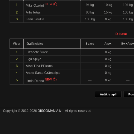
NEW (Č)
1
94 kg
10 kg
104 kg
Miks Ozoliņš
2
Artis Ielejs
88 kg
15 kg
103 kg
3
Jānis Saulīte
105 kg
0 kg
105 kg
D klase
Vieta
Dalībnieks
Svars
Atsv.
Sv.+Atsv
1
Elizabete Šulce
—
0 kg
—
2
Līga Spīķe
—
0 kg
—
3
Alise Tīna Plūksna
—
0 kg
—
4
Anete Santa Grāmatiņa
—
0 kg
—
NEW (Č)
5
—
0 kg
—
Linda Dzene
Ātrākie apļi
Pos
Copyright © 2012-2026
DISCOMANIA.lv
:: All rights reserved