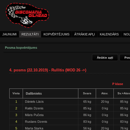
JAUNUMI
REZULTĀTI
KOPVĒRTĒJUMS
ĀTRĀKIE APĻI
KALENDĀRS
NOL
Posma kopvērtējums
Ātrākie apļi
Pos
4. posms (22.10.2019) - Rullītis (MOD 26 ->)
P klase
Vieta
Dalībnieks
Svars
Atsv.
Sv.+Atsv
1
Dāniels Lācis
65 kg
20 kg
85 kg
2
Raitis Dzenis
85 kg
0 kg
85 kg
3
Māris Pučeta
86 kg
0 kg
86 kg
4
Ruslans Dzenis
83 kg
0 kg
83 kg
5
Marta Starka
56 kg
20 kg
76 kg