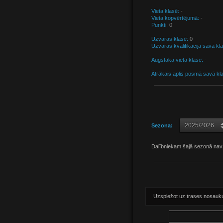
Vieta klasē:
-
Vieta kopvērtējumā:
-
Punkti:
0
Uzvaras klasē:
0
Uzvaras kvalifikācijā savā kl
Augstākā vieta klasē:
-
Ātrākais aplis posmā savā kl
Sezona:
Dalībniekam šajā sezonā nav
Uzspiežot uz trases nosaukuma