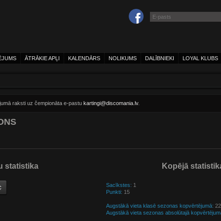
ĒJUMS
ĀTRĀKIE APĻI
KALENDĀRS
NOLIKUMS
DALĪBNIEKI
LOYAL KLUBS
ījumā raksti uz čempionāta e-pastu
kartingi@discomania.lv
.
SONS
 statistika
Kopējā statistik
Sacīkstes:
1
Punkti:
15
Augstākā vieta klasē sezonas kopvērtējumā:
22 
Augstākā vieta sezonas absolūtajā kopvērtējum