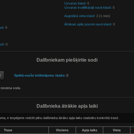
Uzvaras klasē:
0
Uzvaras kvalifikācijā savā klasē:
0
Augstākā vieta klasē:
2 (1 reizi)
Ātrākais aplis posmā savā klasē:
0
asē:
0
asē:
0
Dalībniekam piešķirtie sodi
Spēkā esošo brīdinājumu skaits:
0
 neviena soda.
Dalībnieka ātrākie apļa laiki
, ir iespējams redzēt pilnu dalībnieka ātrāko apļa laiku statistiku konkrētā trasē.
Trase
Virziens
Apļa laiks
Vieta