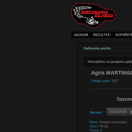
JAUNUMI
REZULTĀTI
KOPVĒRT
Dalībnieka profils
Neskaidrību vai jautājumu gad
Agris MARTIN
Debijas gads:
2017
Sezonu
Sezona:
Klase:
Smagā svara klase
Svars:
92 kg
Posmi:
0