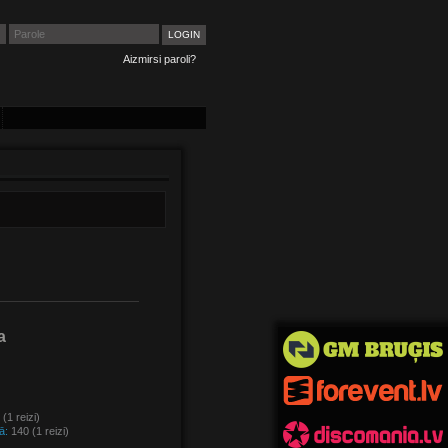
Aizmirsi paroli?
a
(1 reizi)
ā:
140 (1 reizi)