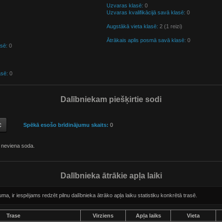
Uzvaras klasē:
0
Uzvaras kvalifikācijā savā klasē:
0
Augstākā vieta klasē:
2 (1 reizi)
Ātrākais aplis posmā savā klasē:
0
asē:
0
asē:
0
Dalībniekam piešķirtie sodi
Spēkā esošo brīdinājumu skaits:
0
 neviena soda.
Dalībnieka ātrākie apļa laiki
, ir iespējams redzēt pilnu dalībnieka ātrāko apļa laiku statistiku konkrētā trasē.
Trase
Virziens
Apļa laiks
Vieta