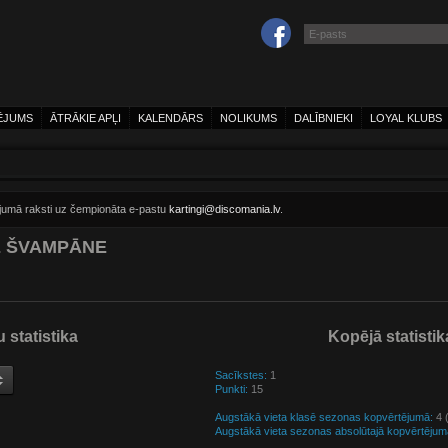
ĒJUMS
ĀTRĀKIE APĻI
KALENDĀRS
NOLIKUMS
DALĪBNIEKI
LOYAL KLUBS
ījumā raksti uz čempionāta e-pastu
kartingi@discomania.lv
.
E ŠVAMPĀNE
 statistika
Kopējā statistik
Sacīkstes:
1
Punkti:
15
Augstākā vieta klasē sezonas kopvērtējumā:
4 (
Augstākā vieta sezonas absolūtajā kopvērtējum