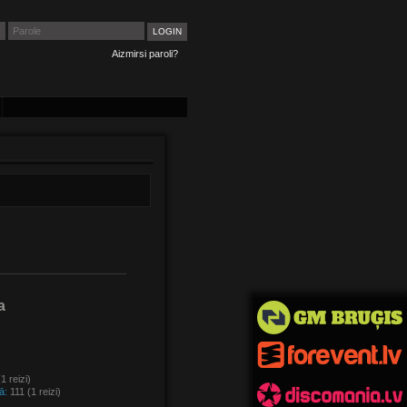
Aizmirsi paroli?
a
1 reizi)
ā:
111 (1 reizi)