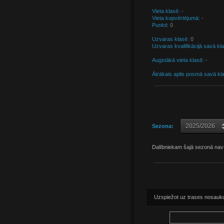
Vieta klasē:
-
Vieta kopvērtējumā:
-
Punkti:
0
Uzvaras klasē:
0
Uzvaras kvalifikācijā savā kl
Augstākā vieta klasē:
-
Ātrākais aplis posmā savā kl
Sezona:
Dalībniekam šajā sezonā nav
Uzspiežot uz trases nosaukuma