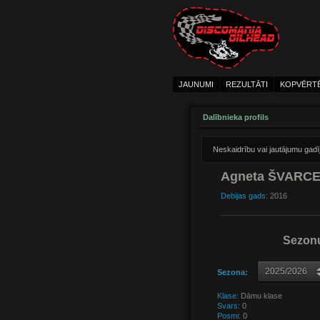
JAUNUMI
REZULTĀTI
KOPVĒRT
Dalībnieka profils
Neskaidrību vai jautājumu gad
Agneta ŠVARC
Debijas gads:
2016
Sezonu
Sezona:
Klase:
Dāmu klase
Svars:
0
Posmi:
0