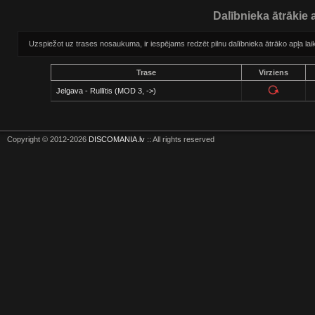
Dalībnieka ātrākie a
Uzspiežot uz trases nosaukuma, ir iespējams redzēt pilnu dalībnieka ātrāko apļa laik
Trase
Virziens
Jelgava - Rullītis (MOD 3, ->)
Copyright © 2012-2026
DISCOMANIA.lv
:: All rights reserved