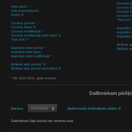
Uzvaras p
Vieta klasē:
-
Uzvaras k
Vieta kopvērtējumā:
-
Uzvaras kva
Punkti:
0
Uzvaras kv
"Hat-trick"
Uzvaras posmā:*
-
Uzvaras klasē:
0
Augstākā v
Uzvaras kvalifikācijā:*
-
Augstākā v
Uzvaras kvalifikācijā savā klasē:
0
Augstākā vi
"Hat-trick":*
-
Ātrākais a
Augstākā vieta posmā:*
-
Ātrākais a
Augstākā vieta klasē:
-
Augstākā vieta kvalifikācijā:*
-
Ātrākais aplis posmā:*
0
Ātrākais aplis posmā savā klasē:
0
*
līdz 2015./2016. gada sezonai
Dalībniekam piešķir
Sezona:
Spēkā esošo brīdinājumu skaits:
0
Dalībniekam šajā sezonā nav neviena soda.