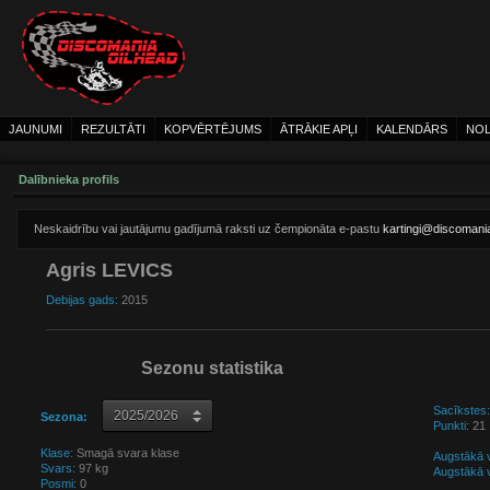
JAUNUMI
REZULTĀTI
KOPVĒRTĒJUMS
ĀTRĀKIE APĻI
KALENDĀRS
NOL
Dalībnieka profils
Neskaidrību vai jautājumu gadījumā raksti uz čempionāta e-pastu
kartingi@discomania
Agris LEVICS
Debijas gads:
2015
Sezonu statistika
Sacīkstes:
Sezona:
Punkti:
21
Klase:
Smagā svara klase
Augstākā v
Svars:
97 kg
Augstākā v
Posmi:
0