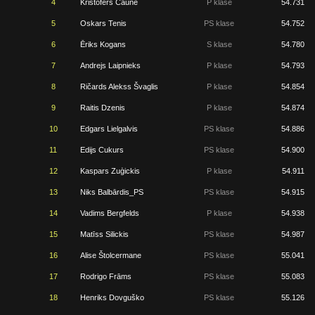
4
Kristofers Caune
P klase
54.731
5
Oskars Tenis
PS klase
54.752
6
Ēriks Kogans
S klase
54.780
7
Andrejs Laipnieks
P klase
54.793
8
Ričards Alekss Švaglis
P klase
54.854
9
Raitis Dzenis
P klase
54.874
10
Edgars Lielgalvis
PS klase
54.886
11
Edijs Cukurs
PS klase
54.900
12
Kaspars Zuģickis
P klase
54.911
13
Niks Balbārdis_PS
PS klase
54.915
14
Vadims Bergfelds
P klase
54.938
15
Matīss Silickis
PS klase
54.987
16
Alise Štolcermane
PS klase
55.041
17
Rodrigo Frāms
PS klase
55.083
18
Henriks Dovguško
PS klase
55.126