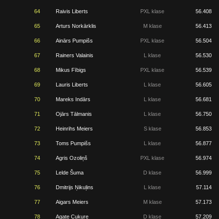
64
Raivis Liberts
PXL klase
56.408
65
Arturs Norkārklis
M klase
56.413
66
Ainārs Pumpišs
PXL klase
56.504
67
Rainers Valainis
L klase
56.530
68
Mikus Fībigs
PXL klase
56.539
69
Lauris Liberts
L klase
56.605
70
Mareks Indārs
L klase
56.681
71
Ojārs Tālmanis
L klase
56.750
72
Heinrihs Meiers
S klase
56.853
73
Toms Pumpišs
L klase
56.877
74
Agris Ozoliņš
PXL klase
56.974
75
Lelde Šuma
D klase
56.999
76
Dmitrijs Ņikuļins
L klase
57.114
77
Aigars Meiers
M klase
57.173
78
Agate Cukure
D klase
57.209