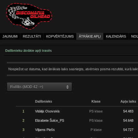
JAUNUMI
REZULTĀTI
KOPVĒRTĒJUMS
ĀTRĀKIE APĻI
KALENDĀRS
NOL
Dalībnieku ātrākie apļi trasēs
Nospiežot uz datuma, kad ātrākais laiks sasniegts, atvērsies posma rezultāti, kurā laiks
Dalībnieks
Klase
Apļa laiks
1
Vitālijs Osovskis
PS klase
54.483
2
Elizabete Šulce_PS
PS klase
54.648
3
Viljams Plešs
P klase
54.727