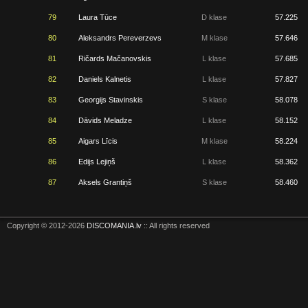
79
Laura Tūce
D klase
57.225
80
Aleksandrs Pereverzevs
M klase
57.646
81
Ričards Mačanovskis
L klase
57.685
82
Daniels Kalnetis
L klase
57.827
83
Georgijs Stavinskis
S klase
58.078
84
Dāvids Meladze
L klase
58.152
85
Aigars Līcis
M klase
58.224
86
Edijs Lejiņš
L klase
58.362
87
Aksels Grantiņš
S klase
58.460
Copyright © 2012-2026
DISCOMANIA.lv
:: All rights reserved