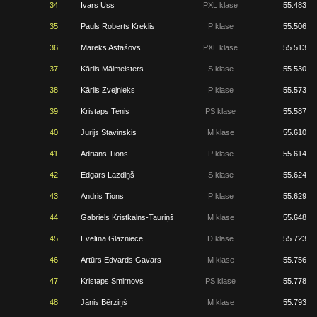
34
Ivars Uss
PXL klase
55.483
35
Pauls Roberts Kreklis
P klase
55.506
36
Mareks Astašovs
PXL klase
55.513
37
Kārlis Mālmeisters
S klase
55.530
38
Kārlis Zvejnieks
P klase
55.573
39
Kristaps Tenis
PS klase
55.587
40
Jurijs Stavinskis
M klase
55.610
41
Adrians Tions
P klase
55.614
42
Edgars Lazdiņš
S klase
55.624
43
Andris Tions
P klase
55.629
44
Gabriels Kristkalns-Tauriņš
M klase
55.648
45
Evelīna Glāzniece
D klase
55.723
46
Artūrs Edvards Gavars
M klase
55.756
47
Kristaps Smirnovs
PS klase
55.778
48
Jānis Bērziņš
M klase
55.793