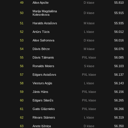
49
Alise Apsīte
D klase
55.810
Marija Magdalēna
50
D klase
55.915
Kolesnikova
51
Haralds Astašovs
M klase
55.935
52
Artūrs Tūcis
L klase
56.012
53
Alise Safronova
D klase
56.016
54
Dāvis Bērze
M klase
56.076
55
Dāvis Tālmanis
PXL klase
56.085
56
Ronalds Meiers
S klase
56.103
57
Edgars Astašovs
PXL klase
56.137
58
Viesturs Aņģis
L klase
56.143
59
Jānis Hāns
PXL klase
56.156
60
Edgars Silanžs
PXL klase
56.265
61
Gatis Glāznieks
PXL klase
56.266
62
Ritvars Stāmers
L klase
56.319
63
Anete Ķēniņa
D klase
56.350