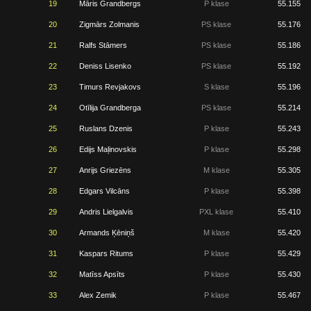
19
Māris Grandbergs
P klase
55.155
20
Zigmārs Zolmanis
PS klase
55.176
21
Ralfs Stāmers
PS klase
55.186
22
Deniss Lisenko
PS klase
55.192
23
Timurs Revjakovs
S klase
55.196
24
Otīlija Grandberga
PS klase
55.214
25
Ruslans Dzenis
P klase
55.243
26
Edijs Maļinovskis
P klase
55.298
27
Anrijs Griezēns
M klase
55.305
28
Edgars Vilcāns
P klase
55.398
29
Andris Lielgalvis
PXL klase
55.410
30
Armands Ķēniņš
M klase
55.420
31
Kaspars Ritums
P klase
55.429
32
Matīss Apsīts
P klase
55.430
33
Alex Zemik
P klase
55.467