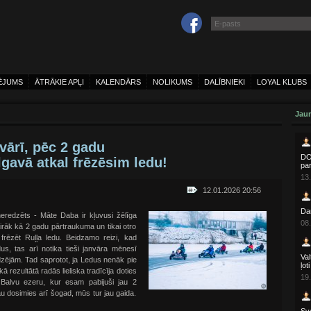
ĒJUMS
ĀTRĀKIE APĻI
KALENDĀRS
NOLIKUMS
DALĪBNIEKI
LOYAL KLUBS
Jaun
nvārī, pēc 2 gadu
DOH
gavā atkal frēzēsim ledu!
pa
13.
12.01.2026 20:56
Da
eredzēts - Māte Daba ir kļuvusi žēlīga
08.
rāk kā 2 gadu pārtraukuma un tikai otro
 frēzēt Ruļļa ledu. Beidzamo reizi, kad
us, tas arī notika tieši janvāra mēnesī
Val
dzējām. Tad saprotot, ja Ledus nenāk pie
ļot
 rezultātā radās lieliska tradīcīja doties
19.
 Balvu ezeru, kur esam pabijuši jau 2
au dosimies arī šogad, mūs tur jau gaida.