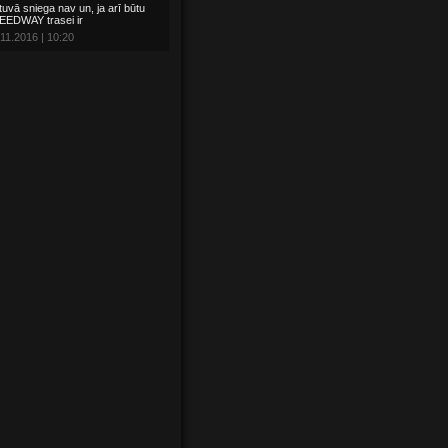
tuvā sniega nav un, ja arī būtu
EEDWAY trasei ir
11.2016 | 10:20