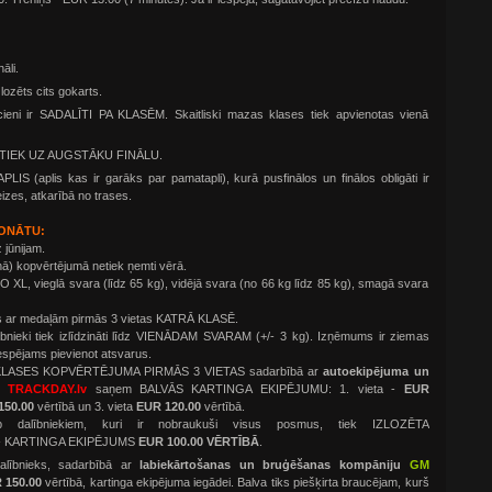
nāli.
zlozēts cits gokarts.
ucieni ir SADALĪTI PA KLASĒM. Skaitliski mazas klases tiek apvienotas vienā
js TIEK UZ AUGSTĀKU FINĀLU.
IS (aplis kas ir garāks par pamatapli), kurā pusfinālos un finālos obligāti ir
eizes, atkarībā no trases.
IONĀTU:
 jūnijam.
iņā) kopvērtējumā netiek ņemti vērā.
XL, vieglā svara (līdz 65 kg), vidējā svara (no 66 kg līdz 85 kg), smagā svara
as ar medaļām pirmās 3 vietas KATRĀ KLASĒ.
lībnieki tiek izlīdzināti līdz VIENĀDAM SVARAM (+/- 3 kg). Izņēmums ir ziemas
espējams pievienot atsvarus.
 KLASES KOPVĒRTĒJUMA PIRMĀS 3 VIETAS sadarbībā ar
autoekipējuma un
TRACKDAY.lv
saņem BALVĀS KARTINGA EKIPĒJUMU: 1. vieta -
EUR
150.00
vērtībā un 3. vieta
EUR 120.00
vērtībā.
 dalībniekiem, kuri ir nobraukuši visus posmus, tiek IZLOZĒTA
- KARTINGA EKIPĒJUMS
EUR 100.00 VĒRTĪBĀ
.
alībnieks, sadarbībā ar
labiekārtošanas un bruģēšanas kompāniju
GM
R
150.00
vērtībā, kartinga ekipējuma iegādei. Balva tiks piešķirta braucējam, kurš