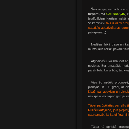
Šajā retajā posmā būs arī
uzņēmuma
GM BRUĢIS
, 
jaudīgākiem kartiem nekā ir
Veiksminieki
tiks izlozēti st
sagaidīs apbalvošanas cere
pakāpiena! ;)
Nedēļas laikā trase un ka
mums ļaus lieliski pavadīt laik
Atgādināšu, ka braucot ar z
novietot. Bet smagākie neda
pārāk liela. Un ja būs, tad vi
Visu šo nedēļu prognozē,
plānojas -8...-11 grādi, ar d
itīpaši par apaviem un cimdi
nav īpaši lieli, tāpēc ģērbjatie
Tāpat parūpējaties par siltu
Rullīšu kafejnīcā, jo ir piepi
saorganizēt, lai kafejnīca mini
Tāpat kā iepriekš, treniņ