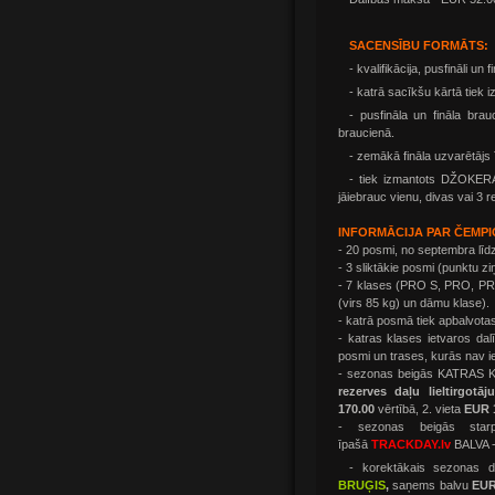
SACENSĪBU FORMĀTS:
- kvalifikācija, pusfināli un fi
- katrā sacīkšu kārtā tiek i
- pusfināla un fināla bra
braucienā.
- zemākā fināla uzvarētā
- tiek izmantots DŽOKERAPL
jāiebrauc vienu, divas vai 3 r
INFORMĀCIJA PAR ČEMP
- 20 posmi, no septembra līdz
- 3 sliktākie posmi (punktu z
- 7 klases (PRO S, PRO, PRO 
(virs 85 kg) un dāmu klase).
- katrā posmā tiek apbalvot
- katras klases ietvaros da
posmi un trases, kurās nav i
- sezonas beigās KATRAS
rezerves daļu lieltirgotāju
170.00
vērtībā, 2. vieta
EUR 
- sezonas beigās starp
īpašā
TRACKDAY.lv
BALVA 
-
korektākais sezonas d
BRUĢIS
,
saņems balvu
EU