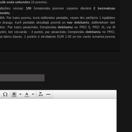
azāk soda sekundes
15 posmos.
dalījušies vismaz
100
čempionāta posmos saņems dāvānā
2 bezmaksas
-kreklu
.
r katru posmu, kurā dalībnieks piedalās, viņam tiks piešķirts 1 lojalitātes
āto draugu, kurš piedalās aktuālajā posmā un
nav debitants
, dalībniekam tiek
punkts. Par katru pieaicinātu čempionāta
debitantu
no PRO S, PRO XL vai M
punkti, bet visvairāk - 3 punkti, par pieaicinātu čempionātu
debitantu
no PRO,
ai dāmu klases. 1 punkts ir ekvilalents EUR 1.00 un tos varēs izmantot posma