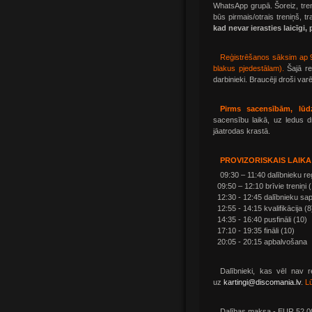
WhatsApp grupā. Šoreiz, treni
būs pirmais/otrais treniņš, 
kad nevar ierasties laicīgi, 
Reģistrēšanos sāksim ap 9
blakus pjedestālam).
Šajā rei
darbinieki. Braucēji droši varē
Pirms sacensībām, lūd
sacensību laikā, uz ledus drī
jāatrodas krastā.
PROVIZORISKAIS LAIKA
09:30 – 11:40 dalībnieku reģ
09:50 – 12:10 brīvie treniņi 
12:30 - 12:45 dalībnieku sa
12:55 - 14:15 kvalifikācija (8
14:35 - 16:40 pusfināli (10)
17:10 - 19:35 fināli (10)
20:05 - 20:15 apbalvošana
Dalībnieki, kas vēl nav re
uz
kartingi@discomania.lv
.
Lū
Dalības maksa - EUR 52.00.