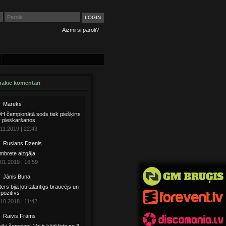
Aizmirsi paroli?
ākie komentāri
Mareks
 čempionātā sods tiek piešķirts
r pieskaršanos
11.2019 | 22:43
Ruslans Dzenis
mbrete aizgāja
01.2019 | 16:59
Jānis Buna
ters bija ļoti talantigs braucējs un
i pozitīvs
10.2018 | 11:42
Raivis Frāms