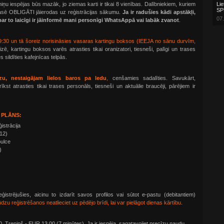
ņu iespējas būs mazāk, jo ziemas karti ir tikai 8 vienības. Dalībniekiem, kuriem
Lie
SP
trasē OBLIGĀTI jāierodas uz reģistrācijas sākumu.
Ja ir radušies kādi apstākļi,
07.
par to laicīgi ir jāinformē
mani personīgi
WhatsAppā vai labāk zvanot
.
:30 un tā šoreiz norisināsies vasaras kartingu boksos (IEEJA no sānu durvīm,
zē, kartingu boksos varēs atrasties tikai oranizatori, tiesneši, palīgi un trases
s sildīties kafejnīcas telpās.
zu, nestaigājam lielos baros pa ledu
,
cenšamies sadalīties. Savukārt,
kst atrasties tikai trases personāls, tiesneši un aktuālie braucēji, pārējiem ir
 PLĀNS:
istrācija
(12)
pulce
)
ģistrējušies, aicinu to izdarīt savos profilos vai sūtot e-pastu (debitantiem)
dzu reģistrēšanos neatlieciet uz pēdējo brīdi, lai var pielāgot dienas kārtību
.
 Treniņš - EUR 13.00 (7 minūtes). Ja ir iespēja, sagatavojiet precīzu naudu.