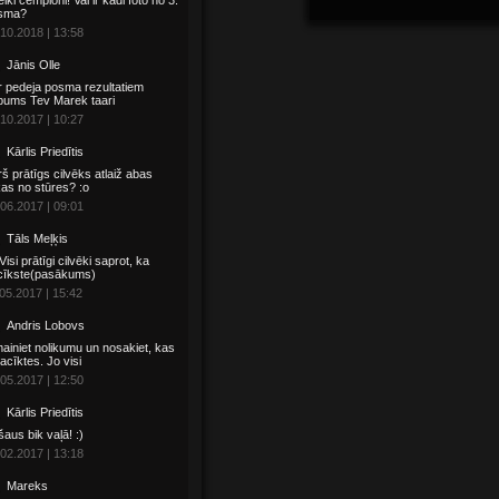
iki čempioni! Vai ir kādi foto no 3.
sma?
10.2018 | 13:58
Jānis Olle
 pedeja posma rezultatiem
pums Tev Marek taari
10.2017 | 10:27
Kārlis Priedītis
š prātīgs cilvēks atlaiž abas
as no stūres? :o
06.2017 | 09:01
Tāls Meļķis
 Visi prātīgi cilvēki saprot, ka
cīkste(pasākums)
05.2017 | 15:42
Andris Lobovs
ainiet nolikumu un nosakiet, kas
sacīktes. Jo visi
05.2017 | 12:50
Kārlis Priedītis
aus bik vaļā! :)
02.2017 | 13:18
Mareks