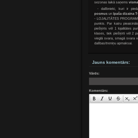
sezonas laikā saņems
vism
- dalībnieki, kuri ir pie
posmus
un
īpaša dizaina T
- LOJALITĀTES PROGRAMMA. Pa
punkts. Par katru pieaicin
piešķirts vēl 1 lojalitātes 
klases, tiek piešķirti vēl 2 
vieglā svara, smagā svara v
dalības/treniņu apmaksai.
Jauns komentārs:
Vārds:
Komentārs: