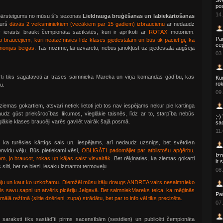
Sve
po
14.
 pārsteigums no mūsu šīs sezonas
Lieldrauga bruģēšanas un labiekārtošanas
kurš
dāvās 2 veiksminiekiem (vecākiem par 15 gadiem) izbraucienu
ar nedaudz
 ierasts braukt čempionāta sacīkstēs, kuri ir aprīkoti ar
ROTAX
motoriem.
Par
arp braucējiem, kuri neaizcīnīsies līdz klases pjedestālam un būs tik pacietīgi, ka
ce
monijas beigas
. Tas nozīmē, lai uzvarētu, nebūs jānokļūst uz pjedestāla augšējā
03.
rti tiks sagatavoti ar trases saimnieka Mareka un viņa komandas gādību, kas
Kur
rok
u.
09.
iemas gokartiem, atsvari netiek lietoti jeb tos nav iespējams nekur pie kartinga
udz gūst priekšrocības līkumos, vieglākie taisnēs, līdz ar to, starpība nebūs
;-)
eglākie klases braucēji varēs gavilēt vairāk šajā posmā.
sa
11.
 ka turēsies kārtīgs sals un, iespējams, arī nedaudz uzsnigs, bet svētdien
ienvidu vēju. Būs pietiekami vēsi,
OBLIGĀTI padomājiet par atbilstošu apģērbu,
Izm
em, jo braucot, rokas un kājas salst visvairāk
. Bet rēķinaties, ka ziemas gokarti
ir 
s silti, bet ne biezi, iesaku izmantot termoveļu.
08.
 tēju un kaut ko uzkožamu. Diemžēl mūsu itāļu draugs ANDREA vairs nesaimnieko
ldījis savu sapni un atvēris picēriju Jelgavā. Bet saimniekMareks teica, ka mēģinās
Paš
mālā režīmā (siltie dzērieni, zupa) strādātu, bet par to info vēl tiks precizēta.
07.
u saraksti tiks sastādīti pirms sacensībām (sestdien) un publicēti čempionāta