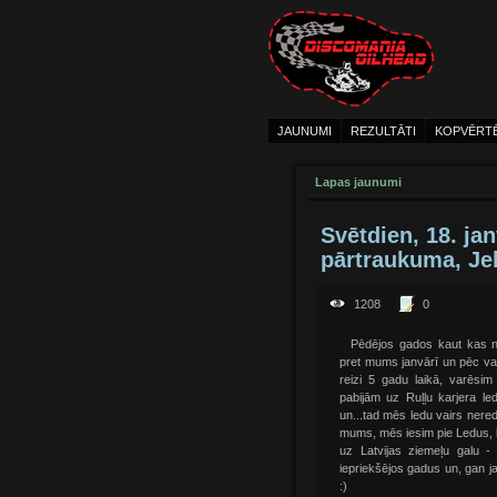
JAUNUMI
REZULTĀTI
KOPVĒRT
Lapas jaunumi
Svētdien, 18. ja
pārtraukuma, Jel
1208
0
Pēdējos gados kaut kas n
pret mums janvārī un pēc vai
reizi 5 gadu laikā, varēsim
pabijām uz Ruļļu karjera led
un...tad mēs ledu vairs nere
mums, mēs iesim pie Ledus, kā
uz Latvijas ziemeļu galu -
iepriekšējos gadus un, gan j
:)